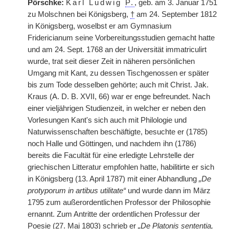
Pörschke:
Karl Ludwig
P.
, geb. am 3. Januar 1751
zu Molschnen bei Königsberg,
†
am 24. September 1812
in Königsberg, woselbst er am Gymnasium
Fridericianum seine Vorbereitungsstudien gemacht hatte
und am 24. Sept. 1768 an der Universität immatriculirt
wurde, trat seit dieser Zeit in näheren persönlichen
Umgang mit Kant, zu dessen Tischgenossen er später
bis zum Tode desselben gehörte; auch mit Christ. Jak.
Kraus (A. D. B. XVII, 66) war er enge befreundet. Nach
einer vieljährigen Studienzeit, in welcher er neben den
Vorlesungen Kant's sich auch mit Philologie und
Naturwissenschaften beschäftigte, besuchte er (1785)
noch Halle und Göttingen, und nachdem ihn (1786)
bereits die Facultät für eine erledigte Lehrstelle der
griechischen Litteratur empfohlen hatte, habilitirte er sich
in Königsberg (13. April 1787) mit einer Abhandlung
„De
protyporum in artibus utilitate“
und wurde dann im März
1795 zum außerordentlichen Professor der Philosophie
ernannt. Zum Antritte der ordentlichen Professur der
Poesie (27. Mai 1803) schrieb er
„De Platonis sententia,