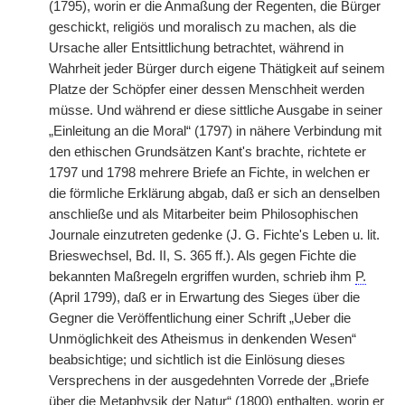
(1795), worin er die Anmaßung der Regenten, die Bürger
geschickt, religiös und moralisch zu machen, als die
Ursache aller Entsittlichung betrachtet, während in
Wahrheit jeder Bürger durch eigene Thätigkeit auf seinem
Platze der Schöpfer einer dessen Menschheit werden
müsse. Und während er diese sittliche Ausgabe in seiner
„Einleitung an die Moral“ (1797) in nähere Verbindung mit
den ethischen Grundsätzen Kant's brachte, richtete er
1797 und 1798 mehrere Briefe an Fichte, in welchen er
die förmliche Erklärung abgab, daß er sich an denselben
anschließe und als Mitarbeiter beim Philosophischen
Journale einzutreten gedenke (J. G. Fichte's Leben u. lit.
Brieswechsel, Bd. II, S. 365 ff.). Als gegen Fichte die
bekannten Maßregeln ergriffen wurden, schrieb ihm
P.
(April 1799), daß er in Erwartung des Sieges über die
Gegner die Veröffentlichung einer Schrift „Ueber die
Unmöglichkeit des Atheismus in denkenden Wesen“
beabsichtige; und sichtlich ist die Einlösung dieses
Versprechens in der ausgedehnten Vorrede der „Briefe
über die Metaphysik der Natur“ (1800) enthalten, worin er