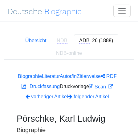
Deutsche
Biographie
Übersicht
NDB
ADB
26 (1888)
NDB
-online
Biographie
Literatur
Autor/in
Zitierweise
RDF
Druckfassung
Druckvorlage
Scan
vorheriger Artikel
folgender Artikel
Pörschke, Karl Ludwig
Biographie