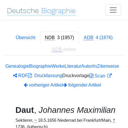
Deutsche
Biographie
Übersicht
NDB
3 (1957)
ADB
4 (1876)
NDB
-online
Genealogie
Biographie
Werke
Literatur
Autor/in
Zitierweise
RDF
Druckfassung
Druckvorlage
Scan
vorheriger Artikel
folgender Artikel
Daut
,
Johannes Maximilian
Sektierer,
~
18.5.1656 Niederrad bei Frankfurt/Main,
†
1736. (lutherisch)