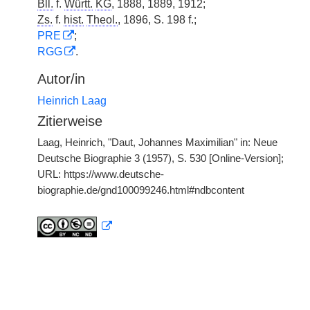
Bll.
f.
Württ.
KG
, 1888, 1889, 1912;
Zs.
f.
hist.
Theol.
, 1896, S. 198 f.;
PRE
;
RGG
.
Autor/in
Heinrich Laag
Zitierweise
Laag, Heinrich, "Daut, Johannes Maximilian" in: Neue
Deutsche Biographie 3 (1957), S. 530 [Online-Version];
URL: https://www.deutsche-
biographie.de/gnd100099246.html#ndbcontent