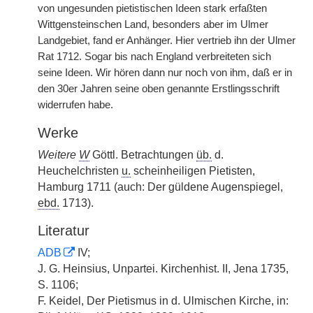
von ungesunden pietistischen Ideen stark erfaßten
Wittgensteinschen Land, besonders aber im Ulmer
Landgebiet, fand er Anhänger. Hier vertrieb ihn der Ulmer
Rat 1712. Sogar bis nach England verbreiteten sich
seine Ideen. Wir hören dann nur noch von ihm, daß er in
den 30er Jahren seine oben genannte Erstlingsschrift
widerrufen habe.
Werke
Weitere
W
Göttl. Betrachtungen
üb.
d.
Heuchelchristen
u.
scheinheiligen Pietisten,
Hamburg 1711 (auch: Der güldene Augenspiegel,
ebd.
1713).
Literatur
ADB
IV;
J. G. Heinsius, Unpartei. Kirchenhist. II, Jena 1735,
S. 1106;
F. Keidel, Der Pietismus in d. Ulmischen Kirche, in: