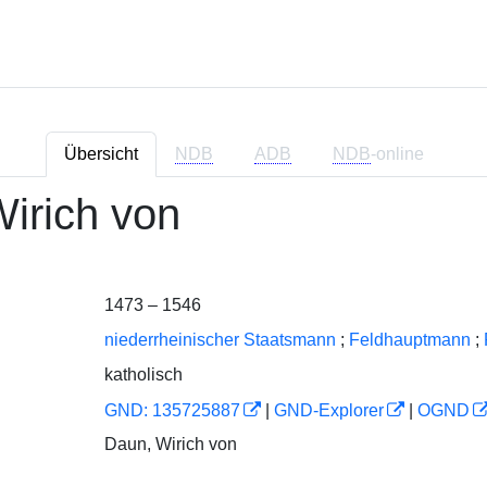
Übersicht
NDB
ADB
NDB
-online
irich von
1473 – 1546
niederrheinischer Staatsmann
;
Feldhauptmann
;
katholisch
GND: 135725887
|
GND-Explorer
|
OGND
Daun, Wirich von