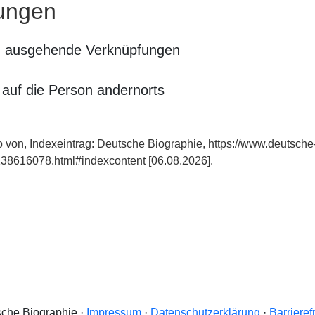
ungen
n ausgehende Verknüpfungen
auf die Person andernorts
o von, Indexeintrag: Deutsche Biographie, https://www.deutsche
38616078.html#indexcontent [06.08.2026].
che Biographie ·
Impressum
·
Datenschutzerklärung
·
Barrieref