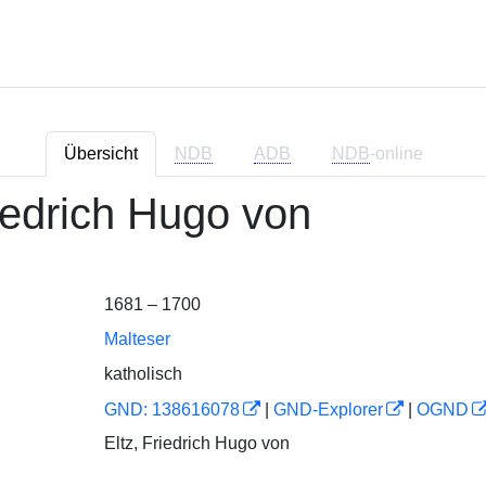
Übersicht
NDB
ADB
NDB
-online
riedrich Hugo von
1681 – 1700
Malteser
katholisch
GND: 138616078
|
GND-Explorer
|
OGND
Eltz, Friedrich Hugo von