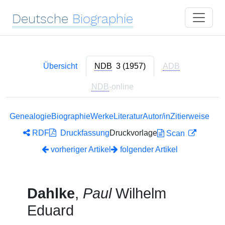
Deutsche
Biographie
Übersicht
NDB
3 (1957)
ADB
NDB
-online
Genealogie
Biographie
Werke
Literatur
Autor/in
Zitierweise
RDF
Druckfassung
Druckvorlage
Scan
vorheriger Artikel
folgender Artikel
Dahlke
,
Paul
Wilhelm
Eduard