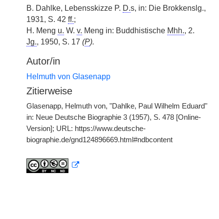
B. Dahlke, Lebensskizze P.
D.
s, in: Die Brokkenslg.,
1931, S. 42
ff.
;
H. Meng
u.
W.
v.
Meng in: Buddhistische
Mhh.
, 2.
Jg.
, 1950, S. 17
(
P
).
Autor/in
Helmuth von Glasenapp
Zitierweise
Glasenapp, Helmuth von, "Dahlke, Paul Wilhelm Eduard"
in: Neue Deutsche Biographie 3 (1957), S. 478 [Online-
Version]; URL: https://www.deutsche-
biographie.de/gnd124896669.html#ndbcontent