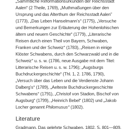
„Sämmtliche Reformationsurkunden der Reichsstadt
Aalen“ (2 Theile, 1769), „Muthmaßungen über den
Ursprung und das Alterthum der Reichsstadt Aalen"
(1773), „Das Leben Hanselmann's“ (1775), „Versuche
und Bemerkungen zur Erläuterung der Hohenlohischen
ältern und neuern Geschichte“ (1779), „Literarische
Reisen durch einen Theil von Bayern, Schwaben,
Franken und der Schweiz“ (1783), „Reisen in einige
Klöster Schwabens, durch den Schwarzwald und in die
Schweiz“ u. s. w. (1786, neue Ausgabe mit dem Titel:
Litterarische Reisen u. s. w. 1796); „Augsburgs
Buchdruckergeschichte“ (Thl. 1, 2. 1786, 1790),
„Versuch über das Leben und die Verdienste Johann
Dalberg's“ (1789), „Aelteste Buchdruckergeschichte
Schwabens“ (1791), „Christof von Stadion, Bischof von
Augsburg“ (1799), „Heinrich Bebel“ (1802) und „Jakob
Locher genannt
Philomusus“
(1802).
Literature
Gradmann, Das gelehrte Schwaben, 1802, S. 801—809,