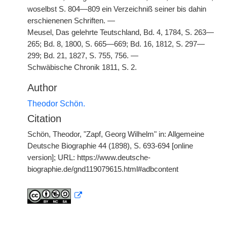
woselbst S. 804—809 ein Verzeichniß seiner bis dahin
erschienenen Schriften. —
Meusel, Das gelehrte Teutschland, Bd. 4, 1784, S. 263—
265; Bd. 8,
|
1800, S. 665—669; Bd. 16, 1812, S. 297—
299; Bd. 21, 1827, S. 755, 756. —
Schwäbische Chronik 1811, S. 2.
Author
Theodor Schön.
Citation
Schön, Theodor, "Zapf, Georg Wilhelm" in: Allgemeine
Deutsche Biographie 44 (1898), S. 693-694 [online
version]; URL: https://www.deutsche-
biographie.de/gnd119079615.html#adbcontent