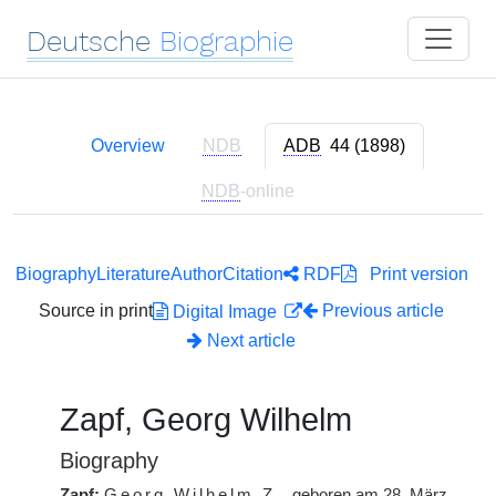
Deutsche
Biographie
Overview
NDB
ADB
44 (1898)
NDB
-online
Biography
Literature
Author
Citation
RDF
Print version
Source in print
Previous article
Digital Image
Next article
Zapf, Georg Wilhelm
Biography
Zapf:
Georg Wilhelm
Z.
, geboren am 28. März