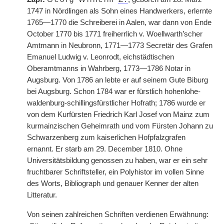
1747 in Nördlingen als Sohn eines Handwerkers, erlernte
1765—1770 die Schreiberei in Aalen, war dann von Ende
October 1770 bis 1771 freiherrlich v. Woellwarth’scher
Amtmann in Neubronn, 1771—1773 Secretär des Grafen
Emanuel Ludwig v. Leonrodt, eichstädtischen
Oberamtmanns in Wahrberg, 1773—1786 Notar in
Augsburg. Von 1786 an lebte er auf seinem Gute Biburg
bei Augsburg. Schon 1784 war er fürstlich hohenlohe-
waldenburg-schillingsfürstlicher Hofrath; 1786 wurde er
von dem Kurfürsten Friedrich Karl Josef von Mainz zum
kurmainzischen Geheimrath und vom Fürsten Johann zu
Schwarzenberg zum kaiserlichen Hofpfalzgrafen
ernannt. Er starb am 29. December 1810. Ohne
Universitätsbildung genossen zu haben, war er ein sehr
fruchtbarer Schriftsteller, ein Polyhistor im vollen Sinne
des Worts, Bibliograph und genauer Kenner der alten
Litteratur.
Von seinen zahlreichen Schriften verdienen Erwähnung: