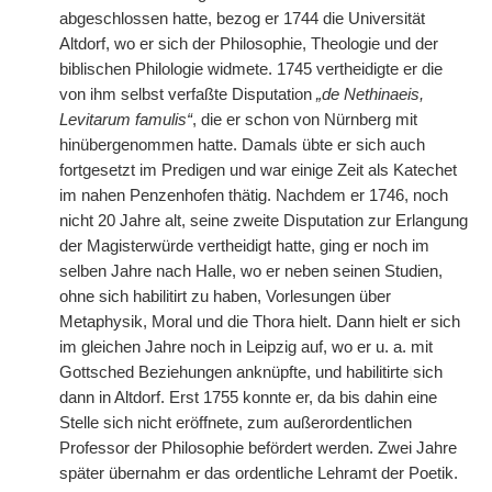
abgeschlossen hatte, bezog er 1744 die Universität
Altdorf, wo er sich der Philosophie, Theologie und der
biblischen Philologie widmete. 1745 vertheidigte er die
von ihm selbst verfaßte Disputation
„de Nethinaeis,
Levitarum famulis“
, die er schon von Nürnberg mit
hinübergenommen hatte. Damals übte er sich auch
fortgesetzt im Predigen und war einige Zeit als Katechet
im nahen Penzenhofen thätig. Nachdem er 1746, noch
nicht 20 Jahre alt, seine zweite Disputation zur Erlangung
der Magisterwürde vertheidigt hatte, ging er noch im
selben Jahre nach Halle, wo er neben seinen Studien,
ohne sich habilitirt zu haben, Vorlesungen über
Metaphysik, Moral und die Thora hielt. Dann hielt er sich
im gleichen Jahre noch in Leipzig auf, wo er u. a. mit
Gottsched Beziehungen anknüpfte, und habilitirte
|
sich
dann in Altdorf. Erst 1755 konnte er, da bis dahin eine
Stelle sich nicht eröffnete, zum außerordentlichen
Professor der Philosophie befördert werden. Zwei Jahre
später übernahm er das ordentliche Lehramt der Poetik.