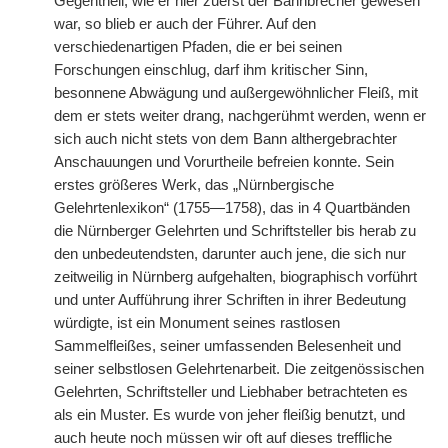
Gegentheil, wie er hier zuerst der Bahnbrecher gewesen
war, so blieb er auch der Führer. Auf den
verschiedenartigen Pfaden, die er bei seinen
Forschungen einschlug, darf ihm kritischer Sinn,
besonnene Abwägung und außergewöhnlicher Fleiß, mit
dem er stets weiter drang, nachgerühmt werden, wenn er
sich auch nicht stets von dem Bann althergebrachter
Anschauungen und Vorurtheile befreien konnte. Sein
erstes größeres Werk, das „Nürnbergische
Gelehrtenlexikon“ (1755—1758), das in 4 Quartbänden
die Nürnberger Gelehrten und Schriftsteller bis herab zu
den unbedeutendsten, darunter auch jene, die sich nur
zeitweilig in Nürnberg aufgehalten, biographisch vorführt
und unter Aufführung ihrer Schriften in ihrer Bedeutung
würdigte, ist ein Monument seines rastlosen
Sammelfleißes, seiner umfassenden Belesenheit und
seiner selbstlosen Gelehrtenarbeit. Die zeitgenössischen
Gelehrten, Schriftsteller und Liebhaber betrachteten es
als ein Muster. Es wurde von jeher fleißig benutzt, und
auch heute noch müssen wir oft auf dieses treffliche