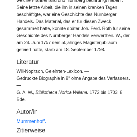
welche Frankenland und Nürnberg beunruhigt haben“.
Seine letzte Arbeit, die ihn in seinen kranken Tagen
beschäftigte, war eine Geschichte des Nürnberger
Handels. Das Material, das er für diesen Zweck
gesammelt hatte, konnte später Joh. Ferd. Roth für seine
Geschichte des Nürnberger Handels verwerthen.
W.
, der
am 29. Juni 1797 sein 50jähriges Magisterjubiläum
gefeiert hatte, starb am 18. September 1798.
Literatur
Will-Nopitsch, Gelehrten-Lexicon. —
Gedruckte Biographie in 8° ohne Angabe des Verfassers.
—
G. A.
W.
,
Bibliotheca Norica Willana.
1772 bis 1793, 8
Bde.
Autor/in
Mummenhoff.
Zitierweise