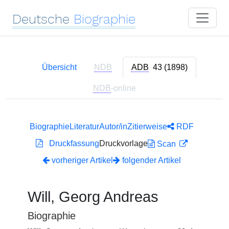
Deutsche
Biographie
Übersicht
NDB
ADB
43 (1898)
NDB
-online
Biographie
Literatur
Autor/in
Zitierweise
RDF
Druckfassung
Druckvorlage
Scan
vorheriger Artikel
folgender Artikel
Will, Georg Andreas
Biographie