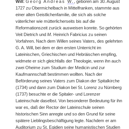
Will:
Georg Andreas
W.
, geboren am 30. August
1727 zu Obermichelbach in Mittelfranken, stammte aus
einer alten Geistlichenfamilie, die sich als solche
väterlicher wie mütterlicherseits bis auf die
Reformationszeit zurück ausweisen konnte. So gehörten
Veit Dietrich und
M.
Heinrich Fabricius zu seinen
Vorfahren. Nach dem Willen seines Vaters, des gelehrten
G. A. Will, bei dem er den ersten Unterricht im
Lateinischen, Griechischen und Hebräischen empfing,
widmete er sich gleichfalls der Theologie, wenn ihn auch
zwei Oheime zum Studium der Medicin und zur
Kaufmannschaft bestimmen wollten. Nach der
Beförderung seines Vaters zum Diakon der Spitalkirche
(1734) und dann zum Diakon bei St. Lorenz zu Nürnberg
(1737) besuchte er die Spitaler- und Lorenzer
Lateinschule daselbst. Von besonderer Bedeutung für ihn
war es, daß der Rector der Lateinschule seinen
historischen Sinn anregte und so den Grund für seine
spätere Lieblingsbeschäftigung legte. Nachdem er am
Auditorium zu St. Egidien seine humanistischen Studien