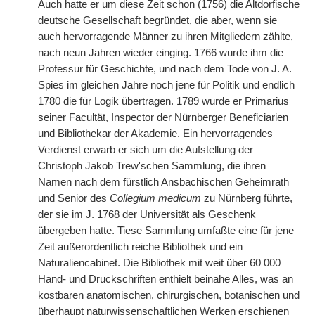
Auch hatte er um diese Zeit schon (1756) die Altdorfische
deutsche Gesellschaft begründet, die aber, wenn sie
auch hervorragende Männer zu ihren Mitgliedern zählte,
nach neun Jahren wieder einging. 1766 wurde ihm die
Professur für Geschichte, und nach dem Tode von J. A.
Spies im gleichen Jahre noch jene für Politik und endlich
1780 die für Logik übertragen. 1789 wurde er Primarius
seiner Facultät, Inspector der Nürnberger Beneficiarien
und Bibliothekar der Akademie. Ein hervorragendes
Verdienst erwarb er sich um die Aufstellung der
Christoph Jakob Trew'schen Sammlung, die ihren
Namen nach dem fürstlich Ansbachischen Geheimrath
und Senior des
Collegium medicum
zu Nürnberg führte,
der sie im J. 1768 der Universität als Geschenk
übergeben hatte. Tiese Sammlung umfaßte eine für jene
Zeit außerordentlich reiche Bibliothek und ein
Naturaliencabinet. Die Bibliothek mit weit über 60 000
Hand- und Druckschriften enthielt beinahe Alles, was an
kostbaren anatomischen, chirurgischen, botanischen und
überhaupt naturwissenschaftlichen Werken erschienen