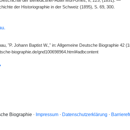
eschichte der Benedictiner-Abtei Muri-Gries, II, 229, (1891). —
ichte der Historiographie in der Schweiz (1895), S. 69, 300.
au.
u, "P. Johann Baptist W.," in: Allgemeine Deutsche Biographie 42 (1
utsche-biographie.de/gnd100698964.html#adbcontent
che Biographie ·
Impressum
·
Datenschutzerklärung
·
Barrieref