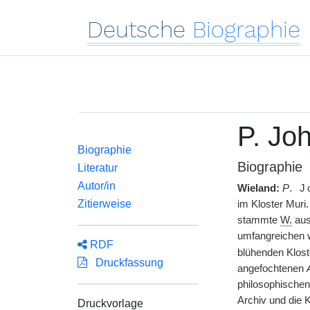
Deutsche
Biographie
P. Jo
Biographie
Biographie
Literatur
Autor/in
Wieland:
P.
Jo
Zitierweise
im Kloster Muri.
stammte
W.
aus
umfangreichen w
RDF
blühenden Klost
Druckfassung
angefochtenen
philosophischen
Archiv und die 
Druckvorlage