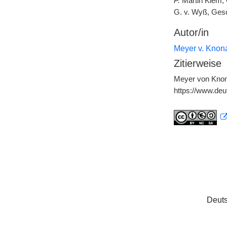
P.
Martin Kiem, G
G. v. Wyß, Gesch
Autor/in
Meyer v. Knon
Zitierweise
Meyer von Knona
https://www.de
Deuts