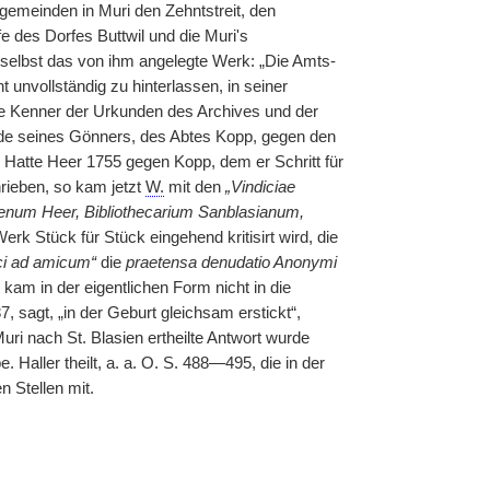
gemeinden in Muri den Zehntstreit, den
e des Dorfes Buttwil und die Muri's
 selbst das von ihm angelegte Werk: „Die Amts-
 unvollständig zu hinterlassen, in seiner
ste Kenner der Urkunden des Archives und der
hde seines Gönners, des Abtes Kopp, gegen den
. Hatte Heer 1755 gegen Kopp, dem er Schritt für
ieben, so kam jetzt
W.
mit den
„Vindiciae
enum Heer, Bibliothecarium Sanblasianum,
rk Stück für Stück eingehend kritisirt wird, die
ci ad amicum“
die
praetensa denudatio Anonymi
s kam in der eigentlichen Form nicht in die
7, sagt, „in der Geburt gleichsam erstickt“,
ri nach St. Blasien ertheilte Antwort wurde
Haller theilt, a. a. O. S. 488—495, die in der
 Stellen mit.