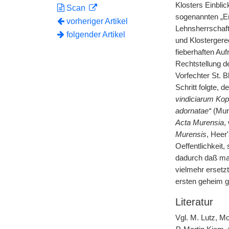
Klosters Einblic
Scan
sogenannten „Erd
vorheriger Artikel
Lehnsherrschaft
folgender Artikel
und Klostergerec
fieberhaften Au
Rechtstellung d
Vorfechter St. B
Schritt folgte, d
vindiciarum Ko
adornatae“
(Muri
Acta Murensia
,
Murensis
, Heer
Oeffentlichkeit,
dadurch daß ma
vielmehr ersetz
ersten geheim g
Literatur
Vgl. M. Lutz, M