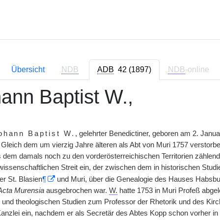
Übersicht
NDB
ADB
42 (1897)
NDB
-online
hann Baptist W.,
hann Baptist W.
, gelehrter Benedictiner, geboren am 2. Janu
 Gleich dem um vierzig Jahre älteren als Abt von Muri 1757 verstorben
 dem damals noch zu den vorderösterreichischen Territorien zählenden
issenschaftlichen Streit ein, der zwischen dem in historischen Studi
er St. Blasien
¶
und Muri, über die Genealogie des Hauses Habsburg
Acta Murensia
ausgebrochen war.
W.
hatte 1753 in Muri Profeß abge
 und theologischen Studien zum Professor der Rhetorik und des Kirche
Kanzlei ein, nachdem er als Secretär des Abtes Kopp schon vorher i