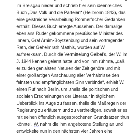
im Breisgau nieder und schrieb hier sein ideenreiches
Buch „Das Volk und die Parteien“ (Heilbronn 1843), das
eine geistreiche Verarbeitung Rohmer’scher Gedanken
enthält. Dieses Buch erregte Aussehen. Der damalige
eben ans Ruder gekommene preußische Minister des
Innern, Graf Arnim-Boytzenburg und sein vortragender
Rath, der Geheimrath Matthis, wurden auf
W.
aufmerksam. Durch die Vermittelung Geibel's, der
W.
im
J. 1844 kennen gelernt hatte und von ihm rühmte, „daß
er zu den genialsten Naturen der Zeit gehöre und mit
einer großartigen Anschauung aller Verhältnisse den
feinsten und empfänglichsten Sinn verbinde“, erhielt
W.
einen Ruf nach Berlin, um „theils die politischen und
socialen Erscheinungen der Litteratur in täglichem
Ueberblick ins Auge zu fassen, theils die Maßregeln der
Regierung zu erläutern und zu vertheidigen, soweit er es
mit seinen öffentlich ausgesprochenen Grundsätzen thun
könnte“.
W.
nahm die ihm angebotene Stellung an und
entwickelte nun in den nächsten vier Jahren eine