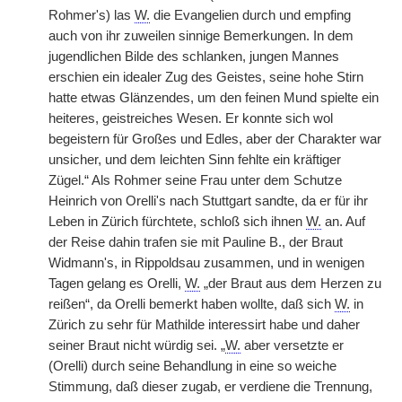
Rohmer's) las
W.
die Evangelien durch und empfing
auch von ihr zuweilen sinnige Bemerkungen. In dem
jugendlichen Bilde des schlanken, jungen Mannes
erschien ein idealer Zug des Geistes, seine hohe Stirn
hatte etwas Glänzendes, um den feinen Mund spielte ein
heiteres, geistreiches Wesen. Er konnte sich wol
begeistern für Großes und Edles, aber der Charakter war
unsicher, und dem leichten Sinn fehlte ein kräftiger
Zügel.“ Als Rohmer seine Frau unter dem Schutze
Heinrich von Orelli's nach Stuttgart sandte, da er für ihr
Leben in Zürich fürchtete, schloß sich ihnen
W.
an. Auf
der Reise dahin trafen sie mit Pauline B., der Braut
Widmann's, in Rippoldsau zusammen, und in wenigen
Tagen gelang es Orelli,
W.
„der Braut aus dem Herzen zu
reißen“, da Orelli bemerkt haben wollte, daß sich
W.
in
Zürich zu sehr für Mathilde interessirt habe und daher
seiner Braut nicht würdig sei. „
W.
aber versetzte er
(Orelli) durch seine Behandlung in eine so weiche
Stimmung, daß dieser zugab, er verdiene die Trennung,