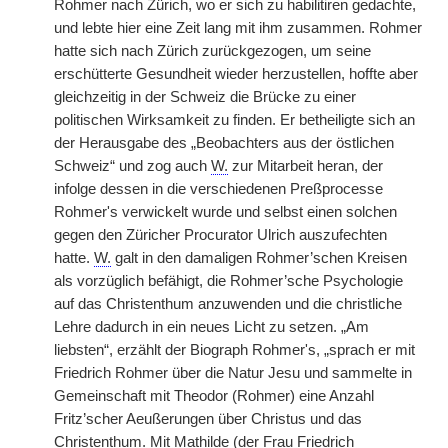
Rohmer nach Zürich, wo er sich zu habilitiren gedachte,
und lebte hier eine Zeit lang mit ihm zusammen. Rohmer
hatte sich nach Zürich zurückgezogen, um seine
erschütterte Gesundheit wieder herzustellen, hoffte aber
gleichzeitig in der Schweiz die Brücke zu einer
politischen Wirksamkeit zu finden. Er betheiligte sich an
der Herausgabe des „Beobachters aus der östlichen
Schweiz“ und zog auch
W.
zur Mitarbeit heran, der
infolge dessen in die verschiedenen Preßprocesse
Rohmer's verwickelt wurde und selbst einen solchen
gegen den Züricher Procurator Ulrich auszufechten
hatte.
W.
galt in den damaligen Rohmer’schen Kreisen
als vorzüglich befähigt, die Rohmer’sche Psychologie
auf das Christenthum anzuwenden und die christliche
Lehre dadurch in ein neues Licht zu setzen. „Am
liebsten“, erzählt der Biograph Rohmer's, „sprach er mit
Friedrich Rohmer über die Natur Jesu und sammelte in
Gemeinschaft mit Theodor (Rohmer) eine Anzahl
Fritz’scher Aeußerungen über Christus und das
Christenthum. Mit Mathilde (der Frau Friedrich