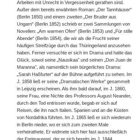
Arbeiten mit Unrecht in Vergessenheit gerathen sind.
Außer dem bereits erwähnten Roman: „Der Tannhäuser“
(Berlin 1850) und einem zweiten „Der Bruder aus
Ungarn“ (Berlin 1852) schrieb er zwei Sammlungen von
Novellen: „Am warmen Ofen“ (Berlin 1853) und „Für stille
Abende“ (Berlin 1854), die wir als die Frucht seiner
häufigen Streifzüge durch das Thüringerland anzusehen
haben. Ferner versuchte er sich im Drama und hatte
|
das
Glück, sowol seine „Nausikaa" und seinen „Don Juan de
Maranna", als namentlich sein bürgerliches Drama:
„Sarah Haßfurter“ auf der Bühne aufgeführt zu sehen. Im
J. 1858 ließ er seine „Dramatischen Werke“ gesammelt
in Leipzig erscheinen. Als ihm bald darauf, im J. 1860,
seine Frau, eine Nichte des Professors August Neander,
durch den Tod entrissen wurde, begab er sich auf
Reisen, die ihn nach Italien. Spanien und an die Küsten
von Nordafrika führten. Im J. 1865 ließ er sich wiederum
in Berlin nieder, wo er sich zum zweiten Male
verheirathete. Er widmete sich hier fast ausschließlich
der Freimaurerei, der er sich bereits im J. 1844