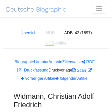
Deutsche
Biographie
Übersicht
NDB
ADB
42 (1897)
NDB
-online
Biographie
Literatur
Autor/in
Zitierweise
RDF
Druckfassung
Druckvorlage
Scan
vorheriger Artikel
folgender Artikel
Widmann, Christian Adolf
Friedrich