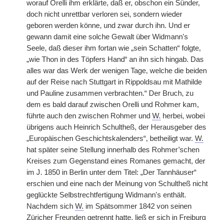
worauf Orelli ihm erklärte, daß er, obschon ein Sünder,
doch nicht unrettbar verloren sei, sondern wieder
geboren werden könne, und zwar durch ihn. Und er
gewann damit eine solche Gewalt über Widmann's
Seele, daß dieser ihm fortan wie „sein Schatten“ folgte,
„wie Thon in des Töpfers Hand“ an ihn sich hingab. Das
alles war das Werk der wenigen Tage, welche die beiden
auf der Reise nach Stuttgart in Rippoldsau mit Mathilde
und Pauline zusammen verbrachten.“ Der Bruch, zu
dem es bald darauf zwischen Orelli und Rohmer kam,
führte auch den zwischen Rohmer und
W.
herbei, wobei
übrigens auch Heinrich Schultheß, der Herausgeber des
„Europäischen Geschichtskalenders“,
|
betheiligt war.
W.
hat später seine Stellung innerhalb des Rohmer’schen
Kreises zum Gegenstand eines Romanes gemacht, der
im J. 1850 in Berlin unter dem Titel: „Der Tannhäuser“
erschien und eine nach der Meinung von Schultheß nicht
geglückte Selbstrechtfertigung Widmann's enthält.
Nachdem sich
W.
im Spätsommer 1842 von seinen
Züricher Freunden getrennt hatte, ließ er sich in Freiburg