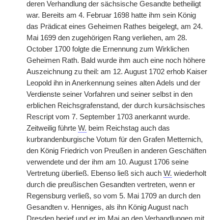
deren Verhandlung der sächsische Gesandte betheiligt
war. Bereits am 4. Februar 1698 hatte ihm sein König
das Prädicat eines Geheimen Rathes beigelegt, am 24.
Mai 1699 den zugehörigen Rang verliehen, am 28.
October 1700 folgte die Ernennung zum Wirklichen
Geheimen Rath. Bald wurde ihm auch eine noch höhere
Auszeichnung zu theil: am 12. August 1702 erhob Kaiser
Leopold ihn in Anerkennung seines alten Adels und der
Verdienste seiner Vorfahren und seiner selbst in den
erblichen Reichsgrafenstand, der durch kursächsisches
Rescript vom 7. September 1703 anerkannt wurde.
Zeitweilig führte
W.
beim Reichstag auch das
kurbrandenburgische Votum für den Grafen Metternich,
den König Friedrich von Preußen in anderen Geschäften
verwendete und der ihm am 10. August 1706 seine
Vertretung überließ. Ebenso ließ sich auch
W.
wiederholt
durch die preußischen Gesandten vertreten, wenn er
Regensburg verließ, so vom 5. Mai 1709 an durch den
Gesandten v. Henniges, als ihn König August nach
Dresden berief und er im Mai an den Verhandlungen mit