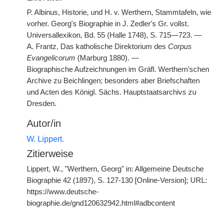
P. Albinus, Historie, und H. v. Werthern, Stammtafeln, wie
vorher. Georg's Biographie in J. Zedler's Gr. vollst.
Universallexikon, Bd. 55 (Halle 1748), S. 715—723. —
A. Frantz, Das katholische Direktorium des
Corpus
Evangelicorum
(Marburg 1880). —
Biographische Aufzeichnungen im Gräfl. Werthern’schen
Archive zu Beichlingen; besonders aber Briefschaften
und Acten des Königl. Sächs. Hauptstaatsarchivs zu
Dresden.
Autor/in
W. Lippert.
Zitierweise
Lippert, W., "Werthern, Georg" in: Allgemeine Deutsche
Biographie 42 (1897), S. 127-130 [Online-Version]; URL:
https://www.deutsche-
biographie.de/gnd120632942.html#adbcontent