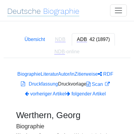
Deutsche
Biographie
Übersicht
NDB
ADB
42 (1897)
NDB
-online
Biographie
Literatur
Autor/in
Zitierweise
RDF
Druckfassung
Druckvorlage
Scan
vorheriger Artikel
folgender Artikel
Werthern, Georg
Biographie