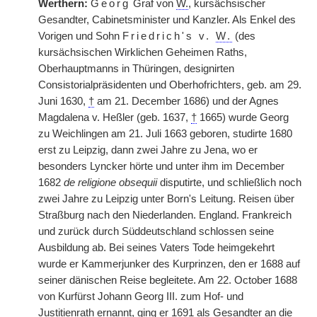
Werthern:
Georg
Graf von
W.
, kursächsischer
Gesandter, Cabinetsminister und Kanzler. Als Enkel des
Vorigen und Sohn
Friedrich's v.
W.
(des
kursächsischen Wirklichen Geheimen Raths,
Oberhauptmanns in Thüringen, designirten
Consistorialpräsidenten und Oberhofrichters, geb. am 29.
Juni 1630,
†
am 21. December 1686) und der Agnes
Magdalena v. Heßler (geb. 1637,
†
1665) wurde Georg
zu Weichlingen am 21. Juli 1663 geboren, studirte 1680
erst zu Leipzig, dann zwei Jahre zu Jena, wo er
besonders Lyncker hörte und unter ihm im December
1682
de religione obsequii
disputirte, und schließlich noch
zwei Jahre zu Leipzig unter Born's Leitung. Reisen über
Straßburg nach den Niederlanden. England. Frankreich
und zurück durch Süddeutschland schlossen seine
Ausbildung ab. Bei seines Vaters Tode heimgekehrt
wurde er Kammerjunker des Kurprinzen, den er 1688 auf
seiner dänischen Reise begleitete. Am 22. October 1688
von Kurfürst Johann Georg III. zum Hof- und
Justitienrath ernannt, ging er 1691 als Gesandter an die