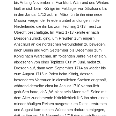
bis Anfang November in Frankfurt. Während des Winters
hielt er sich beim Könige im Feldlager von Stralsund bis
in den Januar 1712 auf; im März führte ihn eine neue
Mission wegen der Friedensunterhandlungen in die
Niederlande, die ihn bis zum Frühling 1713 meist zu
Utrecht beschäftigte. Im März 1713 kehrte er nach
Dresden zurück, ging, um Preußen zum engern
Anschluß an die nordischen Verbündeten zu bewegen,
nach Berlin und vom September bis December zum
König nach Warschau. Im folgenden Jahre hielt er sich,
abgesehen von einer Teplitzer Cur im Juni, meist zu
Dresden auf, dann vom September 1714 an wieder bis
zum August 1715 in Polen beim König, dessen
besonderes Vertrauen in dienstlichen Sachen er genoß,
während derselbe einst im Januar 1710 vertraulich
geäußert hatte, daß „
W.
nicht sein Mann sei“. Seine mit
dem Alter zunehmende Kränklichkeit ließ ihn aber einen
minder häufigen Reisen ausgesetzten Dienst erstreben
und August kam seinen Wünschen dadurch entgegen,
daß er ihm am 15. November 1715 das durch
|
Friesen's