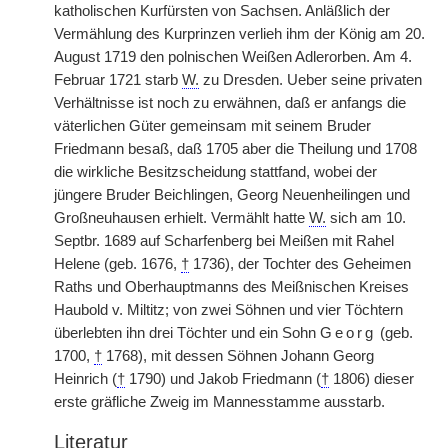
katholischen Kurfürsten von Sachsen. Anläßlich der
Vermählung des Kurprinzen verlieh ihm der König am 20.
August 1719 den polnischen Weißen Adlerorben. Am 4.
Februar 1721 starb
W.
zu Dresden. Ueber seine privaten
Verhältnisse ist noch zu erwähnen, daß er anfangs die
väterlichen Güter gemeinsam mit seinem Bruder
Friedmann besaß, daß 1705 aber die Theilung und 1708
die wirkliche Besitzscheidung stattfand, wobei der
jüngere Bruder Beichlingen, Georg Neuenheilingen und
Großneuhausen erhielt. Vermählt hatte
W.
sich am 10.
Septbr. 1689 auf Scharfenberg bei Meißen mit Rahel
Helene (geb. 1676,
†
1736), der Tochter des Geheimen
Raths und Oberhauptmanns des Meißnischen Kreises
Haubold v. Miltitz; von zwei Söhnen und vier Töchtern
überlebten ihn drei Töchter und ein Sohn
Georg
(geb.
1700,
†
1768), mit dessen Söhnen Johann Georg
Heinrich (
†
1790) und Jakob Friedmann (
†
1806) dieser
erste gräfliche Zweig im Mannesstamme ausstarb.
Literatur