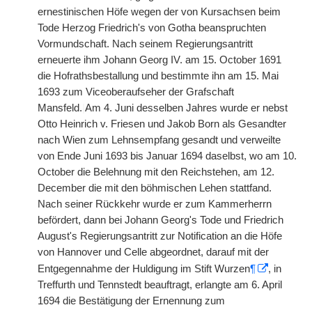
ernestinischen Höfe wegen der von Kursachsen beim
Tode Herzog Friedrich's von Gotha beanspruchten
Vormundschaft. Nach seinem Regierungsantritt
erneuerte ihm Johann Georg IV. am 15. October 1691
die Hofrathsbestallung und bestimmte ihn am 15. Mai
1693 zum Viceoberaufseher der Grafschaft
Mansfeld.
|
Am 4. Juni desselben Jahres wurde er nebst
Otto Heinrich v. Friesen und Jakob Born als Gesandter
nach Wien zum Lehnsempfang gesandt und verweilte
von Ende Juni 1693 bis Januar 1694 daselbst, wo am 10.
October die Belehnung mit den Reichstehen, am 12.
December die mit den böhmischen Lehen stattfand.
Nach seiner Rückkehr wurde er zum Kammerherrn
befördert, dann bei Johann Georg's Tode und Friedrich
August's Regierungsantritt zur Notification an die Höfe
von Hannover und Celle abgeordnet, darauf mit der
Entgegennahme der Huldigung im Stift Wurzen
¶
, in
Treffurth und Tennstedt beauftragt, erlangte am 6. April
1694 die Bestätigung der Ernennung zum