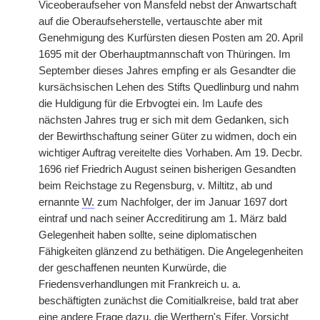
Viceoberaufseher von Mansfeld nebst der Anwartschaft
auf die Oberaufseherstelle, vertauschte aber mit
Genehmigung des Kurfürsten diesen Posten am 20. April
1695 mit der Oberhauptmannschaft von Thüringen. Im
September dieses Jahres empfing er als Gesandter die
kursächsischen Lehen des Stifts Quedlinburg und nahm
die Huldigung für die Erbvogtei ein. Im Laufe des
nächsten Jahres trug er sich mit dem Gedanken, sich
der Bewirthschaftung seiner Güter zu widmen, doch ein
wichtiger Auftrag vereitelte dies Vorhaben. Am 19. Decbr.
1696 rief Friedrich August seinen bisherigen Gesandten
beim Reichstage zu Regensburg, v. Miltitz, ab und
ernannte
W.
zum Nachfolger, der im Januar 1697 dort
eintraf und nach seiner Accreditirung am 1. März bald
Gelegenheit haben sollte, seine diplomatischen
Fähigkeiten glänzend zu bethätigen. Die Angelegenheiten
der geschaffenen neunten Kurwürde, die
Friedensverhandlungen mit Frankreich u. a.
beschäftigten zunächst die Comitialkreise, bald trat aber
eine andere Frage dazu, die Werthern's Eifer, Vorsicht