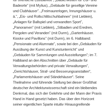
für öffentliche Lustbarkeit", „Baulichkeiten für Cur- und
Badeorte" (mit Mylius), „Gebäude für gesellige Vereine
und Clubhäuser". „Freimaurerlogen, Innungshäuser u.
ä.", „Eis- und Rollschlittschuhbahnen" (mit Lieblein),
„Anlagen für Ballspiel und verwandten Sport",
„Panoramen" (mit Lieblein), „Stibadien und Eredren,
Pergolen und Veranden" (mit Durm), „Gartenhäuser.
Kioske und Pavillons" (mit Durm), im 6. Halbband:
„Pensionate und Alumnate", sowie bei den „Gebäuden für
Ausübung der Kunst und Kunstunterricht" und
„Gebäuden für Sammlungen und Ausstellungen"; im 7.
Halbband an den Abschnitten über „Gebäude für
Verwaltungsbehörden und private Verwaltungen",
„Gerichtshäuser, Straf- und Besserungsanstalten“,
„Parlamentshäuser und Ständehäuser“. Seine
Theilnahme und führende Stellung bei
|
dieser Großthat
deutscher Architekturwissenschaft sind ein bleibendes
Denkmal, das sich der Gelehrte und der Mann der Praxis
Hand in Hand gesetzt haben. Das über den Horizont
seiner eigentlichen Sparte intuitiv Hinausgreifende