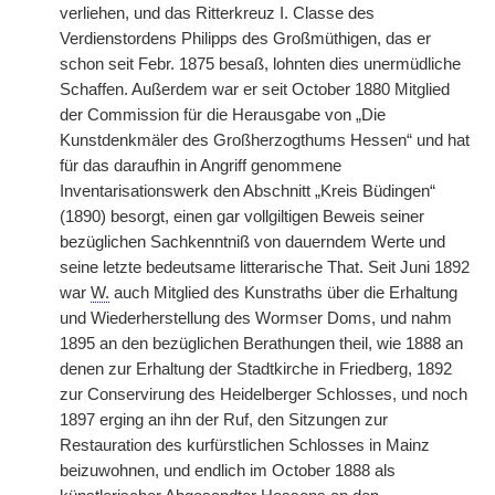
verliehen, und das Ritterkreuz I. Classe des
Verdienstordens Philipps des Großmüthigen, das er
schon seit Febr. 1875 besaß, lohnten dies unermüdliche
Schaffen. Außerdem war er seit October 1880 Mitglied
der Commission für die Herausgabe von „Die
Kunstdenkmäler des Großherzogthums Hessen“ und hat
für das daraufhin in Angriff genommene
Inventarisationswerk den Abschnitt „Kreis Büdingen“
(1890) besorgt, einen gar vollgiltigen Beweis seiner
bezüglichen Sachkenntniß von dauerndem Werte und
seine letzte bedeutsame litterarische That. Seit Juni 1892
war
W.
auch Mitglied des Kunstraths über die Erhaltung
und Wiederherstellung des Wormser Doms, und nahm
1895 an den bezüglichen Berathungen theil, wie 1888 an
denen zur Erhaltung der Stadtkirche in Friedberg, 1892
zur
|
Conservirung des Heidelberger Schlosses, und noch
1897 erging an ihn der Ruf, den Sitzungen zur
Restauration des kurfürstlichen Schlosses in Mainz
beizuwohnen, und endlich im October 1888 als