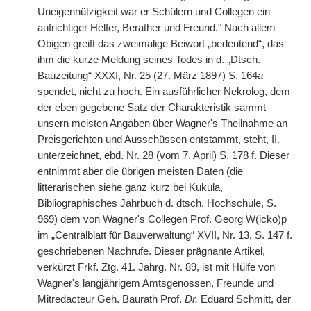
Uneigennützigkeit war er Schülern und Collegen ein
aufrichtiger Helfer, Berather und Freund." Nach allem
Obigen greift das zweimalige Beiwort „bedeutend“, das
ihm die kurze Meldung seines Todes in d. „Dtsch.
Bauzeitung“ XXXI, Nr. 25 (27. März 1897) S. 164
a
spendet, nicht zu hoch. Ein ausführlicher Nekrolog, dem
der eben gegebene Satz der Charakteristik sammt
unsern meisten Angaben über Wagner's Theilnahme an
Preisgerichten und Ausschüssen entstammt, steht, II.
unterzeichnet, ebd. Nr. 28 (vom 7. April) S. 178 f. Dieser
entnimmt aber die übrigen meisten Daten (die
litterarischen siehe ganz kurz bei Kukula,
Bibliographisches Jahrbuch d. dtsch. Hochschule, S.
969) dem von Wagner's Collegen Prof. Georg W(icko)p
im „Centralblatt für Bauverwaltung“ XVII, Nr. 13, S. 147 f.
geschriebenen Nachrufe. Dieser prägnante Artikel,
verkürzt Frkf. Ztg. 41. Jahrg. Nr. 89, ist mit Hülfe von
Wagner's langjährigem Amtsgenossen, Freunde und
Mitredacteur Geh. Baurath Prof.
Dr.
Eduard Schmitt, der