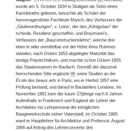
wurde am 5. October 1834 in Stuttgart als Sohn eines
Kanzleiraths geboren, besuchte als Schüler der
hervorragendsten Fachleute Manch, des Verfassers der
„Säulenordnungen", v. Leins', der den „Königsbau“ der
schwäb. Residenz geschaffen, und Breymann's,
Verfassers der „Bauconstructionslehre“, welche drei
eben in oder unmittelbar vor der Höhe ihres Ruhmes
standen, nach Ostern 1853 abgelegter Maturität das
dortige Polytechnikum, und machte schon Ostern 1855
das Staatsexamen im Baufach. Gemäß der dazumal
herrschenden Sitte ergänzte
W.
seine Studien an der
École des beaux arts
in Paris, wo er Herbst 1857 eine
Prüfung bestand, und darauf in Bauateliers Londons. Im
November 1861 kam der kaum 27jährige nach 6 Jahren
Aufenthalts in Frankreich und England als Lehrer der
Architektur ins Lehrpersonal der königlichen
Baugewerkschule seiner Vaterstadt, im October 1865
ward er Hauptlehrer für Architektur und Professor. August
1866 auf Antrag des Lehrerconvents des