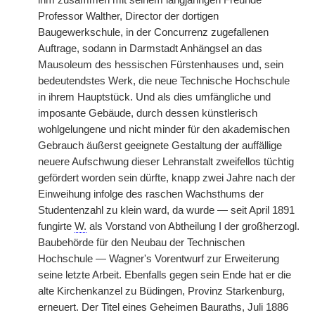
ihm zusammen mit seinem langjährigen Freunde
Professor Walther, Director der dortigen
Baugewerkschule, in der Concurrenz zugefallenen
Auftrage, sodann in Darmstadt Anhängsel an das
Mausoleum des hessischen Fürstenhauses und, sein
bedeutendstes Werk, die neue Technische Hochschule
in ihrem Hauptstück. Und als dies umfängliche und
imposante Gebäude, durch dessen künstlerisch
wohlgelungene und nicht minder für den akademischen
Gebrauch äußerst geeignete Gestaltung der auffällige
neuere Aufschwung dieser Lehranstalt zweifellos tüchtig
gefördert worden sein dürfte, knapp zwei Jahre nach der
Einweihung infolge des raschen Wachsthums der
Studentenzahl zu klein ward, da wurde — seit April 1891
fungirte
W.
als Vorstand von Abtheilung I der großherzogl.
Baubehörde für den Neubau der Technischen
Hochschule — Wagner's Vorentwurf zur Erweiterung
seine letzte Arbeit. Ebenfalls gegen sein Ende hat er die
alte Kirchenkanzel zu Büdingen, Provinz Starkenburg,
erneuert. Der Titel eines Geheimen Bauraths, Juli 1886