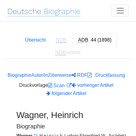
Deutsche
Biographie
Übersicht
NDB
ADB
44 (1898)
NDB
-online
Biographie
Autor/in
Zitierweise
RDF
Druckfassung
Druckvorlage
vorheriger Artikel
Scan
folgender Artikel
Wagner, Heinrich
Biographie
Wagner
*)
:
Heinrich
Ludwig Ehrenfried
W.
, Architekt,