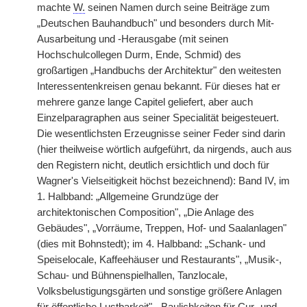
machte
W.
seinen Namen durch seine Beiträge zum
„Deutschen Bauhandbuch" und besonders durch Mit-
Ausarbeitung und -Herausgabe (mit seinen
Hochschulcollegen Durm, Ende, Schmid) des
großartigen „Handbuchs der Architektur" den weitesten
Interessentenkreisen genau bekannt. Für dieses hat er
mehrere ganze lange Capitel geliefert, aber auch
Einzelparagraphen aus seiner Specialität beigesteuert.
Die wesentlichsten Erzeugnisse seiner Feder sind darin
(hier theilweise wörtlich aufgeführt, da nirgends, auch aus
den Registern nicht, deutlich ersichtlich und doch für
Wagner's Vielseitigkeit höchst bezeichnend): Band IV, im
1. Halbband: „Allgemeine Grundzüge der
architektonischen Composition", „Die Anlage des
Gebäudes", „Vorräume, Treppen, Hof- und Saalanlagen"
(dies mit Bohnstedt); im 4. Halbband: „Schank- und
Speiselocale, Kaffeehäuser und Restaurants", „Musik-,
Schau- und Bühnenspielhallen, Tanzlocale,
Volksbelustigungsgärten und sonstige größere Anlagen