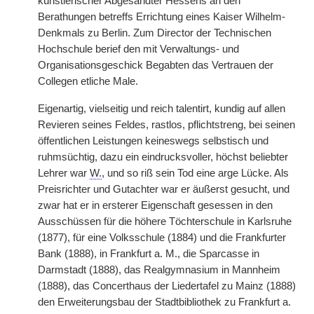
künstlerischer Abgesandter Hessens an den
Berathungen betreffs Errichtung eines Kaiser Wilhelm-
Denkmals zu Berlin. Zum Director der Technischen
Hochschule berief den mit Verwaltungs- und
Organisationsgeschick Begabten das Vertrauen der
Collegen etliche Male.
Eigenartig, vielseitig und reich talentirt, kundig auf allen
Revieren seines Feldes, rastlos, pflichtstreng, bei seinen
öffentlichen Leistungen keineswegs selbstisch und
ruhmsüchtig, dazu ein eindrucksvoller, höchst beliebter
Lehrer war
W.
, und so riß sein Tod eine arge Lücke. Als
Preisrichter und Gutachter war er äußerst gesucht, und
zwar hat er in ersterer Eigenschaft gesessen in den
Ausschüssen für die höhere Töchterschule in Karlsruhe
(1877), für eine Volksschule (1884) und die Frankfurter
Bank (1888), in Frankfurt a. M., die Sparcasse in
Darmstadt (1888), das Realgymnasium in Mannheim
(1888), das Concerthaus der Liedertafel zu Mainz (1888)
den Erweiterungsbau der Stadtbibliothek zu Frankfurt a.