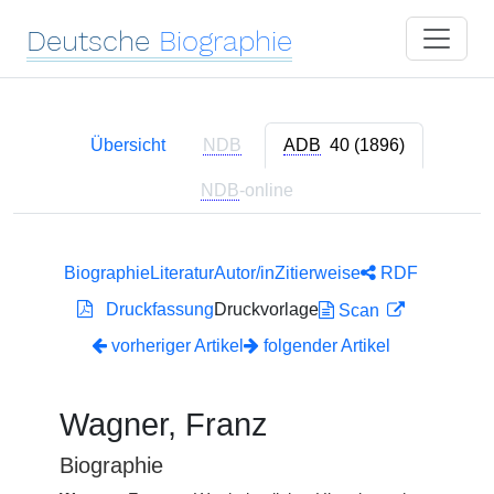
Deutsche
Biographie
Übersicht
NDB
ADB
40 (1896)
NDB
-online
Biographie
Literatur
Autor/in
Zitierweise
RDF
Druckfassung
Druckvorlage
Scan
vorheriger Artikel
folgender Artikel
Wagner, Franz
Biographie