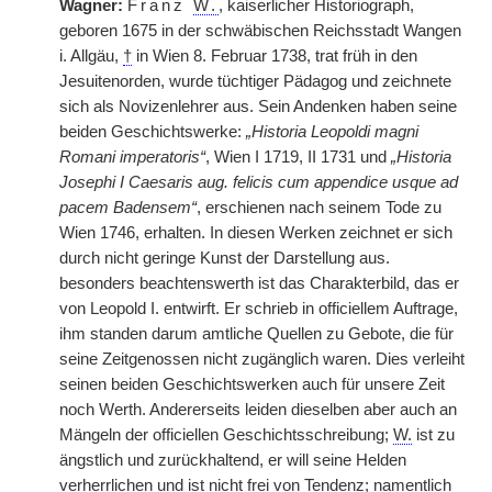
Wagner:
Franz
W.
, kaiserlicher Historiograph,
geboren 1675 in der schwäbischen Reichsstadt Wangen
i. Allgäu,
†
in Wien 8. Februar 1738, trat früh in den
Jesuitenorden, wurde tüchtiger Pädagog und zeichnete
sich als Novizenlehrer aus. Sein Andenken haben seine
beiden Geschichtswerke:
„Historia Leopoldi magni
Romani imperatoris“
, Wien I 1719, II 1731 und
„Historia
Josephi I Caesaris aug. felicis cum appendice usque ad
pacem Badensem“
, erschienen nach
|
seinem Tode zu
Wien 1746, erhalten. In diesen Werken zeichnet er sich
durch nicht geringe Kunst der Darstellung aus.
besonders beachtenswerth ist das Charakterbild, das er
von Leopold I. entwirft. Er schrieb in officiellem Auftrage,
ihm standen darum amtliche Quellen zu Gebote, die für
seine Zeitgenossen nicht zugänglich waren. Dies verleiht
seinen beiden Geschichtswerken auch für unsere Zeit
noch Werth. Andererseits leiden dieselben aber auch an
Mängeln der officiellen Geschichtsschreibung;
W.
ist zu
ängstlich und zurückhaltend, er will seine Helden
verherrlichen und ist nicht frei von Tendenz; namentlich