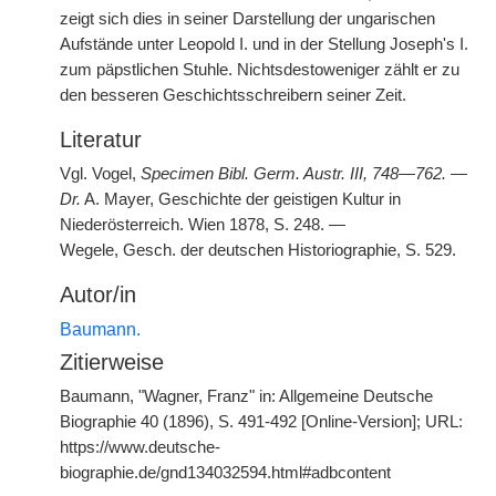
zeigt sich dies in seiner Darstellung der ungarischen
Aufstände unter Leopold I. und in der Stellung Joseph's I.
zum päpstlichen Stuhle. Nichtsdestoweniger zählt er zu
den besseren Geschichtsschreibern seiner Zeit.
Literatur
Vgl. Vogel,
Specimen Bibl. Germ. Austr. III, 748—762.
—
Dr.
A. Mayer, Geschichte der geistigen Kultur in
Niederösterreich. Wien 1878, S. 248. —
Wegele, Gesch. der deutschen Historiographie, S. 529.
Autor/in
Baumann.
Zitierweise
Baumann, "Wagner, Franz" in: Allgemeine Deutsche
Biographie 40 (1896), S. 491-492 [Online-Version]; URL:
https://www.deutsche-
biographie.de/gnd134032594.html#adbcontent