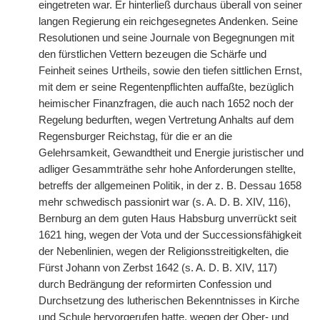
eingetreten war. Er hinterließ durchaus überall von seiner
langen Regierung ein reichgesegnetes Andenken. Seine
Resolutionen und seine
|
Journale von Begegnungen mit
den fürstlichen Vettern bezeugen die Schärfe und
Feinheit seines Urtheils, sowie den tiefen sittlichen Ernst,
mit dem er seine Regentenpflichten auffaßte, bezüglich
heimischer Finanzfragen, die auch nach 1652 noch der
Regelung bedurften, wegen Vertretung Anhalts auf dem
Regensburger Reichstag, für die er an die
Gelehrsamkeit, Gewandtheit und Energie juristischer und
adliger Gesammträthe sehr hohe Anforderungen stellte,
betreffs der allgemeinen Politik, in der z. B. Dessau 1658
mehr schwedisch passionirt war (s. A. D. B. XIV, 116),
Bernburg an dem guten Haus Habsburg unverrückt seit
1621 hing, wegen der Vota und der Successionsfähigkeit
der Nebenlinien, wegen der Religionsstreitigkelten, die
Fürst Johann von Zerbst 1642 (s. A. D. B. XIV, 117)
durch Bedrängung der reformirten Confession und
Durchsetzung des lutherischen Bekenntnisses in Kirche
und Schule hervorgerufen hatte, wegen der Ober- und