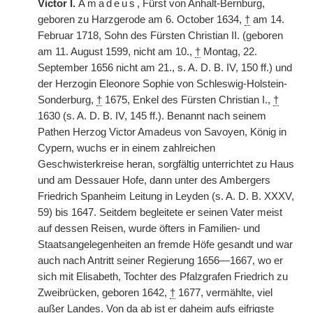
Victor I.
Amadeus
, Fürst von Anhalt-Bernburg,
geboren zu Harzgerode am 6. October 1634,
†
am 14.
Februar 1718, Sohn des Fürsten Christian II. (geboren
am 11. August 1599, nicht am 10.,
†
Montag, 22.
September 1656 nicht am 21., s. A. D. B. IV, 150 ff.) und
der Herzogin Eleonore Sophie
|
von Schleswig-Holstein-
Sonderburg,
†
1675, Enkel des Fürsten Christian I.,
†
1630 (s. A. D. B. IV, 145 ff.). Benannt nach seinem
Pathen Herzog Victor Amadeus von Savoyen, König in
Cypern, wuchs er in einem zahlreichen
Geschwisterkreise heran, sorgfältig unterrichtet zu Haus
und am Dessauer Hofe, dann unter des Ambergers
Friedrich Spanheim Leitung in Leyden (s. A. D. B. XXXV,
59) bis 1647. Seitdem begleitete er seinen Vater meist
auf dessen Reisen, wurde öfters in Familien- und
Staatsangelegenheiten an fremde Höfe gesandt und war
auch nach Antritt seiner Regierung 1656—1667, wo er
sich mit Elisabeth, Tochter des Pfalzgrafen Friedrich zu
Zweibrücken, geboren 1642,
†
1677, vermählte, viel
außer Landes. Von da ab ist er daheim aufs eifrigste