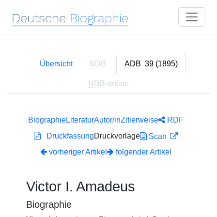
Deutsche
Biographie
Übersicht
NDB
ADB
39 (1895)
NDB
-online
Biographie
Literatur
Autor/in
Zitierweise
RDF
Druckfassung
Druckvorlage
Scan
vorheriger Artikel
folgender Artikel
Victor I. Amadeus
Biographie