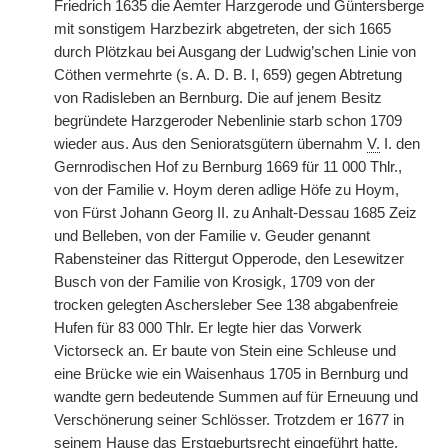
Friedrich 1635 die Aemter Harzgerode und Güntersberge
mit sonstigem Harzbezirk abgetreten, der sich 1665
durch Plötzkau bei Ausgang der Ludwig’schen Linie von
Cöthen vermehrte (s. A. D. B. I, 659) gegen Abtretung
von Radisleben an Bernburg. Die auf jenem Besitz
begründete Harzgeroder Nebenlinie starb schon 1709
wieder aus. Aus den Senioratsgütern übernahm
V.
I. den
Gernrodischen Hof zu Bernburg 1669 für 11 000 Thlr.,
von der Familie v. Hoym deren adlige Höfe zu Hoym,
von Fürst Johann Georg II. zu Anhalt-Dessau 1685 Zeiz
und Belleben, von der Familie v. Geuder genannt
Rabensteiner das Rittergut Opperode, den Lesewitzer
Busch von der Familie von Krosigk, 1709 von der
trocken gelegten Aschersleber See 138 abgabenfreie
Hufen für 83 000 Thlr. Er legte hier das Vorwerk
Victorseck an. Er baute von Stein eine Schleuse und
eine Brücke wie ein Waisenhaus 1705 in Bernburg und
wandte gern bedeutende Summen auf für Erneuung und
Verschönerung seiner Schlösser. Trotzdem er 1677 in
seinem Hause das Erstgeburtsrecht eingeführt hatte,