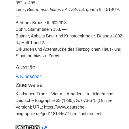
352 s. 495 ff. —
Lenz,
Becm. enucleatus fol. 723/753, quarto
II, 1519/79.
—
Bertram-Krause II, 602/613. —
Cohn, Stammtafeln 153. —
Büttner, Anhalts Bau- und Kunstdenkmäler. Dessau 1892
ff., Heft 1 und 2. —
Urkunden und Actenstücke des Herzoglichen Haus- und
Staatsarchivs zu Zerbst.
Autor/in
F. Kindscher.
Zitierweise
Kindscher, Franz, "Victor I. Amadeus" in: Allgemeine
Deutsche Biographie 39 (1895), S. 673-675 [Online-
Version]; URL: https://www.deutsche-
biographie.de/gnd118144677.html#adbcontent