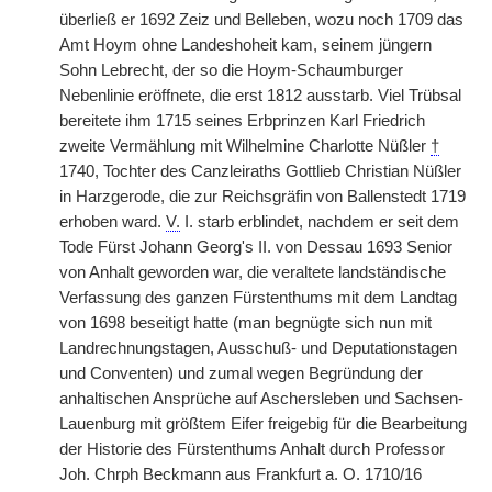
überließ er 1692 Zeiz und Belleben, wozu noch 1709 das
Amt Hoym ohne Landeshoheit kam, seinem jüngern
Sohn Lebrecht, der so die Hoym-Schaumburger
Nebenlinie eröffnete, die erst 1812 ausstarb. Viel Trübsal
bereitete ihm 1715 seines Erbprinzen Karl Friedrich
zweite Vermählung mit Wilhelmine Charlotte Nüßler
†
1740, Tochter des Canzleiraths Gottlieb Christian Nüßler
in Harzgerode, die zur Reichsgräfin von Ballenstedt 1719
erhoben ward.
V.
I. starb erblindet, nachdem er seit dem
Tode Fürst Johann Georg's II. von Dessau 1693 Senior
von Anhalt geworden war, die veraltete landständische
Verfassung des ganzen Fürstenthums mit dem Landtag
von 1698 beseitigt hatte (man begnügte sich nun mit
Landrechnungstagen, Ausschuß- und Deputationstagen
und Conventen) und zumal wegen Begründung der
anhaltischen Ansprüche auf Aschersleben und Sachsen-
Lauenburg mit größtem Eifer freigebig für die Bearbeitung
der Historie des Fürstenthums Anhalt durch Professor
Joh. Chrph Beckmann aus Frankfurt a. O. 1710/16