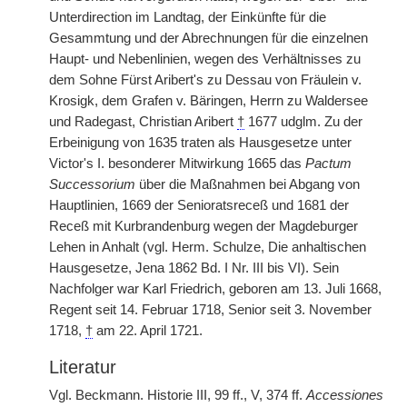
Unterdirection im Landtag, der Einkünfte für die
Gesammtung und der Abrechnungen für die einzelnen
Haupt- und Nebenlinien, wegen des Verhältnisses zu
dem Sohne Fürst Aribert's zu Dessau von Fräulein v.
Krosigk, dem Grafen v. Bäringen, Herrn zu Waldersee
und Radegast, Christian Aribert
†
1677 udglm. Zu der
Erbeinigung von 1635 traten als Hausgesetze unter
Victor's I. besonderer Mitwirkung 1665 das
Pactum
Successorium
über die Maßnahmen bei Abgang von
Hauptlinien, 1669 der Senioratsreceß und 1681 der
Receß mit Kurbrandenburg wegen der Magdeburger
Lehen in Anhalt (vgl. Herm. Schulze, Die anhaltischen
Hausgesetze, Jena 1862 Bd. I Nr. III bis VI). Sein
Nachfolger war Karl Friedrich, geboren am 13. Juli 1668,
Regent seit 14. Februar 1718, Senior seit 3. November
1718,
†
am 22. April 1721.
Literatur
Vgl. Beckmann. Historie III, 99 ff., V, 374 ff.
Accessiones