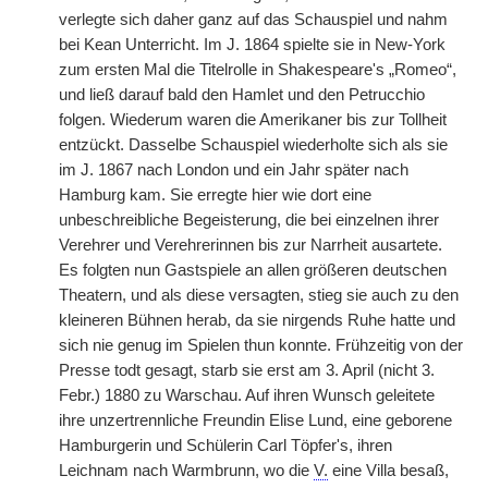
verlegte sich daher ganz auf das Schauspiel und nahm
bei Kean Unterricht. Im J. 1864 spielte sie in New-York
zum ersten Mal die Titelrolle in Shakespeare's „Romeo“,
und ließ darauf bald den Hamlet und den Petrucchio
folgen. Wiederum waren die Amerikaner bis zur Tollheit
entzückt. Dasselbe Schauspiel wiederholte sich als sie
im J. 1867 nach London und ein Jahr später nach
Hamburg kam. Sie erregte hier wie dort eine
unbeschreibliche Begeisterung, die bei einzelnen ihrer
Verehrer und Verehrerinnen bis zur Narrheit ausartete.
Es folgten nun Gastspiele an allen größeren deutschen
Theatern, und als diese versagten, stieg sie auch zu den
kleineren Bühnen herab, da sie nirgends Ruhe hatte und
sich nie genug im Spielen thun konnte. Frühzeitig von der
Presse todt gesagt, starb sie erst am 3. April (nicht 3.
Febr.) 1880 zu Warschau. Auf ihren Wunsch geleitete
ihre unzertrennliche Freundin Elise Lund, eine geborene
Hamburgerin und Schülerin Carl Töpfer's, ihren
Leichnam nach Warmbrunn, wo die
V.
eine Villa besaß,