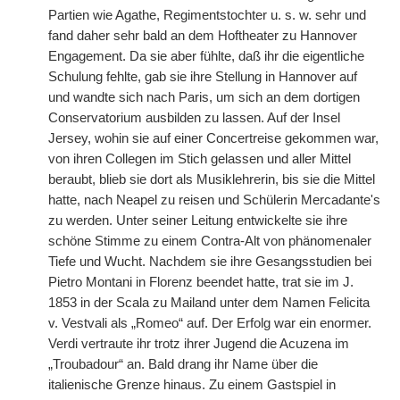
Partien wie Agathe, Regimentstochter u. s. w. sehr und
fand daher sehr bald an dem Hoftheater zu Hannover
Engagement. Da sie aber fühlte, daß ihr die eigentliche
Schulung fehlte, gab sie ihre Stellung in Hannover auf
und wandte sich nach Paris, um sich an dem dortigen
Conservatorium ausbilden zu lassen. Auf der Insel
Jersey, wohin sie auf einer Concertreise gekommen war,
von ihren Collegen im Stich gelassen und aller Mittel
beraubt, blieb sie dort als Musiklehrerin, bis sie die Mittel
hatte, nach Neapel zu reisen und Schülerin Mercadante's
zu werden. Unter seiner Leitung entwickelte sie ihre
schöne Stimme zu einem Contra-Alt von phänomenaler
Tiefe und Wucht. Nachdem sie ihre Gesangsstudien bei
Pietro Montani in Florenz beendet hatte, trat sie im J.
1853 in der Scala zu Mailand unter dem Namen Felicita
v. Vestvali als „Romeo“ auf. Der Erfolg war ein enormer.
Verdi vertraute ihr trotz ihrer Jugend die Acuzena im
„Troubadour“ an. Bald drang ihr Name über die
italienische Grenze hinaus. Zu einem Gastspiel in