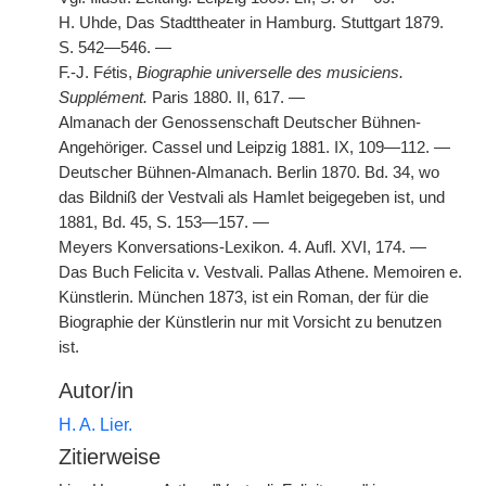
H. Uhde, Das Stadttheater in Hamburg. Stuttgart 1879.
S. 542—546. —
F.-J. F
é
tis,
Biographie universelle des musiciens.
Supplément.
Paris 1880. II, 617. —
Almanach der Genossenschaft Deutscher Bühnen-
Angehöriger. Cassel und Leipzig 1881. IX, 109—112. —
Deutscher Bühnen-Almanach. Berlin 1870. Bd. 34, wo
das Bildniß der Vestvali als Hamlet beigegeben ist, und
1881, Bd. 45, S. 153—157. —
Meyers Konversations-Lexikon. 4. Aufl. XVI, 174. —
Das Buch Felicita v. Vestvali. Pallas Athene. Memoiren e.
Künstlerin. München 1873, ist ein Roman, der für die
Biographie der Künstlerin nur mit Vorsicht zu benutzen
ist.
Autor/in
H. A. Lier.
Zitierweise