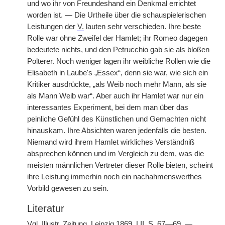
und wo ihr von Freundeshand ein Denkmal errichtet
worden ist. — Die Urtheile über die schauspielerischen
Leistungen der
V.
lauten sehr verschieden. Ihre beste
Rolle war ohne Zweifel der Hamlet; ihr Romeo dagegen
bedeutete nichts, und den Petrucchio gab sie als bloßen
Polterer. Noch weniger lagen ihr weibliche Rollen wie die
Elisabeth in Laube's „Essex“, denn sie war, wie sich ein
Kritiker ausdrückte, „als Weib noch mehr Mann, als sie
als Mann Weib war“. Aber auch ihr Hamlet war nur ein
interessantes Experiment, bei dem man über das
peinliche Gefühl des Künstlichen und Gemachten nicht
hinauskam. Ihre Absichten waren jedenfalls die besten.
Niemand wird ihrem Hamlet wirkliches Verständniß
absprechen können und im Vergleich zu dem, was die
meisten männlichen Vertreter dieser Rolle bieten, scheint
ihre Leistung immerhin noch ein nachahmenswerthes
Vorbild gewesen zu sein.
Literatur
Vgl. Illustr. Zeitung. Leipzig 1869. LII, S. 67—69. —