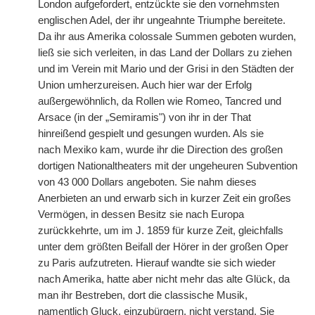
London aufgefordert, entzückte sie den vornehmsten
englischen Adel, der ihr ungeahnte Triumphe bereitete.
Da ihr aus Amerika colossale Summen geboten wurden,
ließ sie sich verleiten, in das Land der Dollars zu ziehen
und im Verein mit Mario und der Grisi in den Städten der
Union umherzureisen. Auch hier war der Erfolg
außergewöhnlich, da Rollen wie Romeo, Tancred und
Arsace (in der „Semiramis") von ihr in der That
hinreißend gespielt und gesungen wurden. Als sie
nach
|
Mexiko kam, wurde ihr die Direction des großen
dortigen Nationaltheaters mit der ungeheuren Subvention
von 43 000 Dollars angeboten. Sie nahm dieses
Anerbieten an und erwarb sich in kurzer Zeit ein großes
Vermögen, in dessen Besitz sie nach Europa
zurückkehrte, um im J. 1859 für kurze Zeit, gleichfalls
unter dem größten Beifall der Hörer in der großen Oper
zu Paris aufzutreten. Hierauf wandte sie sich wieder
nach Amerika, hatte aber nicht mehr das alte Glück, da
man ihr Bestreben, dort die classische Musik,
namentlich Gluck, einzubürgern, nicht verstand. Sie