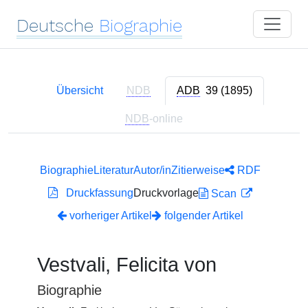
Deutsche
Biographie
Übersicht
NDB
ADB
39 (1895)
NDB
-online
Biographie
Literatur
Autor/in
Zitierweise
RDF
Druckfassung
Druckvorlage
Scan
vorheriger Artikel
folgender Artikel
Vestvali, Felicita von
Biographie