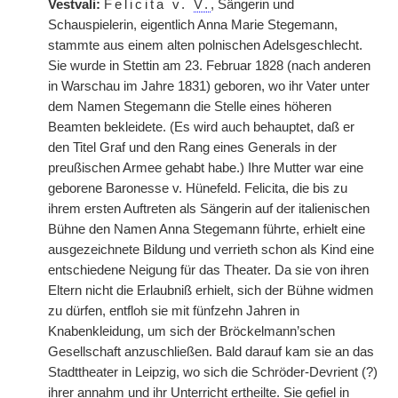
Vestvali:
Felicita v.
V.
, Sängerin und
Schauspielerin, eigentlich Anna Marie Stegemann,
stammte aus einem alten polnischen Adelsgeschlecht.
Sie wurde in Stettin am 23. Februar 1828 (nach anderen
in Warschau im Jahre 1831) geboren, wo ihr Vater unter
dem Namen Stegemann die Stelle eines höheren
Beamten bekleidete. (Es wird auch behauptet, daß er
den Titel Graf und den Rang eines Generals in der
preußischen Armee gehabt habe.) Ihre Mutter war eine
geborene Baronesse v. Hünefeld. Felicita, die bis zu
ihrem ersten Auftreten als Sängerin auf der italienischen
Bühne den Namen Anna Stegemann führte, erhielt eine
ausgezeichnete Bildung und verrieth schon als Kind eine
entschiedene Neigung für das Theater. Da sie von ihren
Eltern nicht die Erlaubniß erhielt, sich der Bühne widmen
zu dürfen, entfloh sie mit fünfzehn Jahren in
Knabenkleidung, um sich der Bröckelmann’schen
Gesellschaft anzuschließen. Bald darauf kam sie an das
Stadttheater in Leipzig, wo sich die Schröder-Devrient (?)
ihrer annahm und ihr Unterricht ertheilte. Sie gefiel in