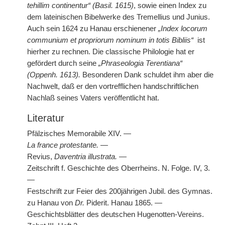
tehillim continentur“ (Basil. 1615)
, sowie einen Index zu
dem lateinischen Bibelwerke des Tremellius und Junius.
Auch sein 1624 zu Hanau erschienener
„Index locorum
communium et propriorum nominum in totis Bibliis“
|
ist
hierher zu rechnen. Die classische Philologie hat er
gefördert durch seine
„Phraseologia Terentiana“
(Oppenh. 1613).
Besonderen Dank schuldet ihm aber die
Nachwelt, daß er den vortrefflichen handschriftlichen
Nachlaß seines Vaters veröffentlicht hat.
Literatur
Pfälzisches Memorabile XIV. —
La france protestante.
—
Revius,
Daventria illustrata.
—
Zeitschrift f. Geschichte des Oberrheins. N. Folge. IV, 3.
—
Festschrift zur Feier des 200jährigen Jubil. des Gymnas.
zu Hanau von
Dr.
Piderit. Hanau 1865. —
Geschichtsblätter des deutschen Hugenotten-Vereins.