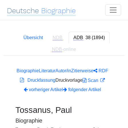
Deutsche
Biographie
Übersicht
NDB
ADB
38 (1894)
NDB
-online
Biographie
Literatur
Autor/in
Zitierweise
RDF
Druckfassung
Druckvorlage
Scan
vorheriger Artikel
folgender Artikel
Tossanus, Paul
Biographie