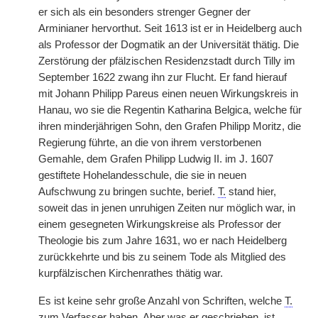
er sich als ein besonders strenger Gegner der
Arminianer hervorthut. Seit 1613 ist er in Heidelberg auch
als Professor der Dogmatik an der Universität thätig. Die
Zerstörung der pfälzischen Residenzstadt durch Tilly im
September 1622 zwang ihn zur Flucht. Er fand hierauf
mit Johann Philipp Pareus einen neuen Wirkungskreis in
Hanau, wo sie die Regentin Katharina Belgica, welche für
ihren minderjährigen Sohn, den Grafen Philipp Moritz, die
Regierung führte, an die von ihrem verstorbenen
Gemahle, dem Grafen Philipp Ludwig II. im J. 1607
gestiftete Hohelandesschule, die sie in neuen
Aufschwung zu bringen suchte, berief.
T.
stand hier,
soweit das in jenen unruhigen Zeiten nur möglich war, in
einem gesegneten Wirkungskreise als Professor der
Theologie bis zum Jahre 1631, wo er nach Heidelberg
zurückkehrte und bis zu seinem Tode als Mitglied des
kurpfälzischen Kirchenrathes thätig war.
Es ist keine sehr große Anzahl von Schriften, welche
T.
zum Verfasser haben. Aber was er geschrieben, ist