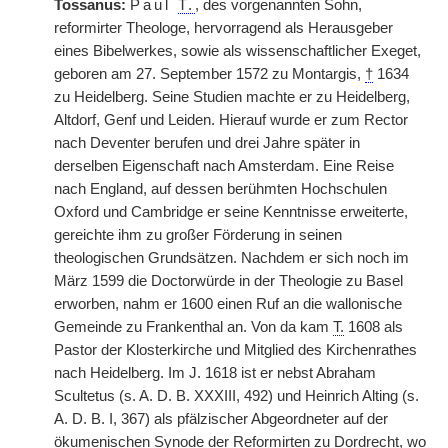
Tossanus:
Paul
T.
, des vorgenannten Sohn,
reformirter Theologe, hervorragend als Herausgeber
eines Bibelwerkes, sowie als wissenschaftlicher Exeget,
geboren am 27. September 1572 zu Montargis,
†
1634
zu Heidelberg. Seine Studien machte er zu Heidelberg,
Altdorf, Genf und Leiden. Hierauf wurde er zum Rector
nach Deventer berufen und drei Jahre später in
derselben Eigenschaft nach Amsterdam. Eine Reise
nach England, auf dessen berühmten Hochschulen
Oxford und Cambridge er seine Kenntnisse erweiterte,
gereichte ihm zu großer Förderung in seinen
theologischen Grundsätzen. Nachdem er sich noch im
März 1599 die Doctorwürde in der Theologie zu Basel
erworben, nahm er 1600 einen Ruf an die wallonische
Gemeinde zu Frankenthal an. Von da kam
T.
1608 als
Pastor der Klosterkirche und Mitglied des Kirchenrathes
nach Heidelberg. Im J. 1618 ist er nebst Abraham
Scultetus (s. A. D. B. XXXIII, 492) und Heinrich Alting (s.
A. D. B. I, 367) als pfälzischer Abgeordneter auf der
ökumenischen Synode der Reformirten zu Dordrecht, wo