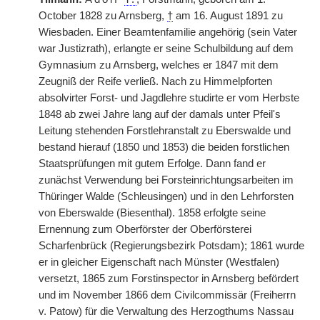
October 1828 zu Arnsberg,
†
am 16. August 1891 zu
Wiesbaden. Einer Beamtenfamilie angehörig (sein Vater
war Justizrath), erlangte er seine Schulbildung auf dem
Gymnasium zu Arnsberg, welches er 1847 mit dem
Zeugniß der Reife verließ. Nach zu Himmelpforten
absolvirter Forst- und Jagdlehre studirte er vom Herbste
1848 ab zwei Jahre lang auf der damals unter Pfeil's
Leitung stehenden Forstlehranstalt zu Eberswalde und
bestand hierauf (1850 und 1853) die beiden forstlichen
Staatsprüfungen mit gutem Erfolge. Dann fand er
zunächst Verwendung bei Forsteinrichtungsarbeiten im
Thüringer Walde (Schleusingen) und in den Lehrforsten
von Eberswalde (Biesenthal). 1858 erfolgte seine
Ernennung zum Oberförster der Oberförsterei
Scharfenbrück (Regierungsbezirk Potsdam); 1861 wurde
er in gleicher Eigenschaft nach Münster (Westfalen)
versetzt, 1865 zum Forstinspector in Arnsberg befördert
und im November 1866 dem Civilcommissär (Freiherrn
v. Patow) für die Verwaltung des Herzogthums Nassau