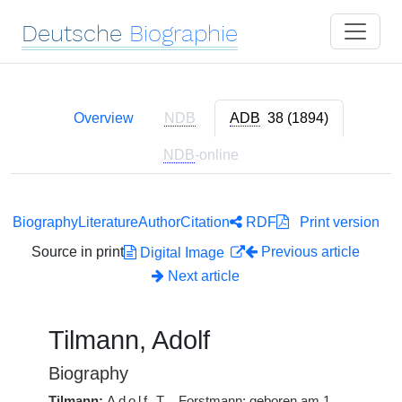
Deutsche
Biographie
Overview
NDB
ADB
38 (1894)
NDB
-online
Biography
Literature
Author
Citation
RDF
Print version
Source in print
Previous article
Digital Image
Next article
Tilmann, Adolf
Biography
Tilmann:
Adolf
T.
, Forstmann; geboren am 1.