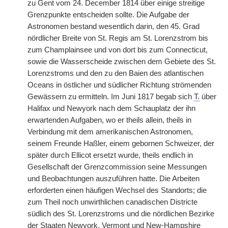
zu Gent vom 24. December 1814 über einige streitige
Grenzpunkte entscheiden sollte. Die Aufgabe der
Astronomen bestand wesentlich darin, den 45. Grad
nördlicher Breite von St. Regis am St. Lorenzstrom bis
zum Champlainsee und von dort bis zum Connecticut,
sowie die Wasserscheide zwischen
|
dem Gebiete des St.
Lorenzstroms und den zu den Baien des atlantischen
Oceans in östlicher und südlicher Richtung strömenden
Gewässern zu ermitteln. Im Juni 1817 begab sich
T.
über
Halifax und Newyork nach dem Schauplatz der ihn
erwartenden Aufgaben, wo er theils allein, theils in
Verbindung mit dem amerikanischen Astronomen,
seinem Freunde Haßler, einem gebornen Schweizer, der
später durch Ellicot ersetzt wurde, theils endlich in
Gesellschaft der Grenzcommission seine Messungen
und Beobachtungen auszuführen hatte. Die Arbeiten
erforderten einen häufigen Wechsel des Standorts; die
zum Theil noch unwirthlichen canadischen Districte
südlich des St. Lorenzstroms und die nördlichen Bezirke
der Staaten Newyork, Vermont und New-Hampshire