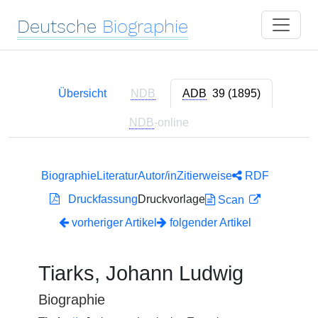
Deutsche
Biographie
Übersicht
NDB
ADB
39 (1895)
NDB
-online
Biographie
Literatur
Autor/in
Zitierweise
RDF
Druckfassung
Druckvorlage
Scan
vorheriger Artikel
folgender Artikel
Tiarks, Johann Ludwig
Biographie