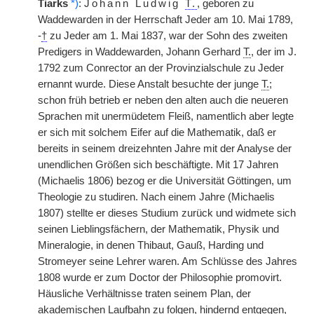
Tiarks
*)
:
Johann Ludwig
T.
, geboren zu
Waddewarden in der Herrschaft Jeder am 10. Mai 1789,
-
†
zu Jeder am 1. Mai 1837, war der Sohn des zweiten
Predigers in Waddewarden, Johann Gerhard
T.
, der im J.
1792 zum Conrector an der Provinzialschule zu Jeder
ernannt wurde. Diese Anstalt besuchte der junge
T.
;
schon früh betrieb er neben den alten auch die neueren
Sprachen mit unermüdetem Fleiß, namentlich aber legte
er sich mit solchem Eifer auf die Mathematik, daß er
bereits in seinem dreizehnten Jahre mit der Analyse der
unendlichen Größen sich beschäftigte. Mit 17 Jahren
(Michaelis 1806) bezog er die Universität Göttingen, um
Theologie zu studiren. Nach einem Jahre (Michaelis
1807) stellte er dieses Studium zurück und widmete sich
seinen Lieblingsfächern, der Mathematik, Physik und
Mineralogie, in denen Thibaut, Gauß, Harding und
Stromeyer seine Lehrer waren. Am Schlüsse des Jahres
1808 wurde er zum Doctor der Philosophie promovirt.
Häusliche Verhältnisse traten seinem Plan, der
akademischen Laufbahn zu folgen, hindernd entgegen,