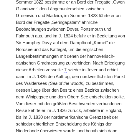
Sommer 1822 bestimmte er an Bord der Fregatte „Owen
Glandower“ den Längenunterschied zwischen
Greenwich und Madeira, im Sommer 1823 führte er an
Bord der Fregatte „Seringapatam“ ähnliche
Beobachtungen zwischen Dover, Portsmouth und
Falmouth aus, und im J. 1824 befuhr er in Begleitung von
Sir Humphry Davy auf dem Dampfboot „Komet“ die
Nordsee und das Kattegat, um die englischen
Längenbestimmungen mit denen der hannoverisch-
dänischen Gradmessung zu verbinden. Nach Erledigung
dieser Arbeiten verweilte
T.
wieder in Jever und erhielt
dann im J. 1825 den Auftrag, den nordwestlichsten Punkt
des Wäldersees
(Sea of the woods)
zu bestimmen,
dessen Lage über den Besitz eines Bezirks zwischen
dem Winipegsee und dem Obern See entscheiden sollte.
Von dieser mit den größten Beschwerden verbundenen
Reise kehrte er im J. 1826 zurück, arbeitete in England,
bis im J. 1830 der nordamerikanische Grenzstreit der
schiedsrichterlichen Entscheidung des Königs der
Niederlande überwiesen wurde, und begab sich dann