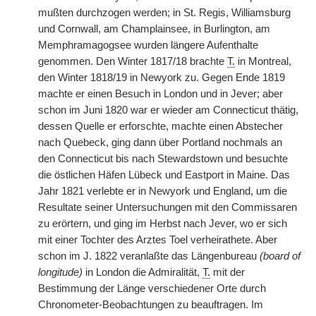
mußten durchzogen werden; in St. Regis, Williamsburg
und Cornwall, am Champlainsee, in Burlington, am
Memphramagogsee wurden längere Aufenthalte
genommen. Den Winter 1817/18 brachte
T.
in Montreal,
den Winter 1818/19 in Newyork zu. Gegen Ende 1819
machte er einen Besuch in London und in Jever; aber
schon im Juni 1820 war er wieder am Connecticut thätig,
dessen Quelle er erforschte, machte einen Abstecher
nach Quebeck, ging dann über Portland nochmals an
den Connecticut bis nach Stewardstown und besuchte
die östlichen Häfen Lübeck und Eastport in Maine. Das
Jahr 1821 verlebte er in Newyork und England, um die
Resultate seiner Untersuchungen mit den Commissaren
zu erörtern, und ging im Herbst nach Jever, wo er sich
mit einer Tochter des Arztes Toel verheirathete. Aber
schon im J. 1822 veranlaßte das Längenbureau
(board of
longitude)
in London die Admiralität,
T.
mit der
Bestimmung der Länge verschiedener Orte durch
Chronometer-Beobachtungen zu beauftragen. Im