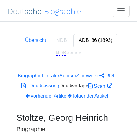
Deutsche
Biographie
Übersicht
NDB
ADB
36 (1893)
NDB
-online
Biographie
Literatur
Autor/in
Zitierweise
RDF
Druckfassung
Druckvorlage
Scan
vorheriger Artikel
folgender Artikel
Stoltze, Georg Heinrich
Biographie