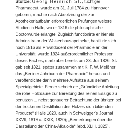
Stoltze:
Georg Heinrich
St.
, tüchtiger
Pharmaceut, wurde am 31. Juli 1784 zu Hannover
geboren, machte nach Absolvirung der zur
Apothekerlaufbahn erforderlichen Prüfungen weitere
Studien in Halle, wo er 1816 die philosophische
Doctorwürde erlangte. Zugleich functionirte er hier als
Administrator der Waisenhausapotheke, habilitirte sich
noch 1816 als Privatdocent der Pharmacie an der
Universität, wurde 1824 außerordentlicher Professor
dieses Faches, starb aber bereits am 23. Juli 1826.
St.
gab seit 1821, später zusammen mit K. F. W. Meißner
das „Berliner Jahrbuch der Pharmacie“ heraus und
veröffentlichte darin mehrere Aufsätze aus seinem
Specialgebiete. Ferner schrieb er: „Gründliche Anleitung
die rohe Holzsäure zur Bereitung des reinen Essigs zu
benutzen ... nebst genauerer Betrachtung der übrigen bei
der trockenen Destillation des Holzes sich bildenden
Producte“ (Halle 1820, auch in Schweigger's Journal
XXVII, 1819 u. XXIX, 1820); „Bemerkungen über die
Darstellung der China-Alkaloide“ (ebd. XLIII, 1825).