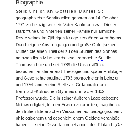
Biographie
Stein:
Christian Gottlieb Daniel
St.
,
geographischer Schriftsteller, geboren am 14. October
1771 zu Leipzig, wo sein Vater Kaufmann war. Dieser
starb frühe und hinterließ seiner Familie nur ärmliche
Reste seines im 7jährigen Kriege zerstörten Vermögens.
Durch eigene Anstrengungen und große Opfer
|
seiner
Mutter, die einen Theil der zu den Studien des Sohnes
nothwendigen Mittel erarbeitete, vermochte
St.
, die
Thomasschule und seit 1789 die Universität zu
besuchen, an der er erst Theologie und später Philologie
und Geschichte studirte. 1793 promovirte er in Leipzig
und 1794 fand er eine Stelle als Collaborator am
Berlinisch-Kölnischen Gymnasium, wo er 1802
Professor wurde. Die in seiner äußeren Lage gebotene
Nothwendigkeit, für den Erwerb zu arbeiten, mag ihn zu
den frühen litterarischen Versuchen auf pädagogischem,
philologischem und geschichtlichem Gebiete veranlaßt
haben, — seine Dissertation behandelt des Plutarch
„De