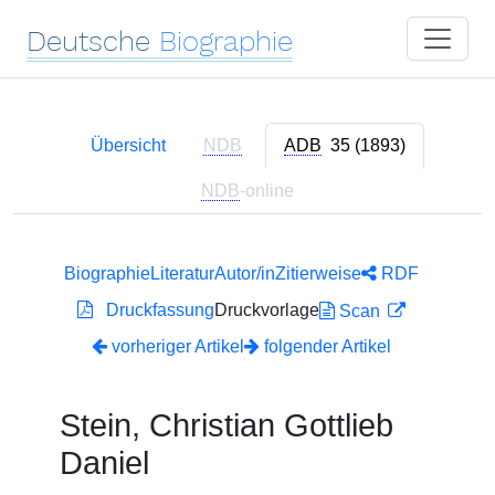
Deutsche
Biographie
Übersicht
NDB
ADB
35 (1893)
NDB
-online
Biographie
Literatur
Autor/in
Zitierweise
RDF
Druckfassung
Druckvorlage
Scan
vorheriger Artikel
folgender Artikel
Stein, Christian Gottlieb
Daniel