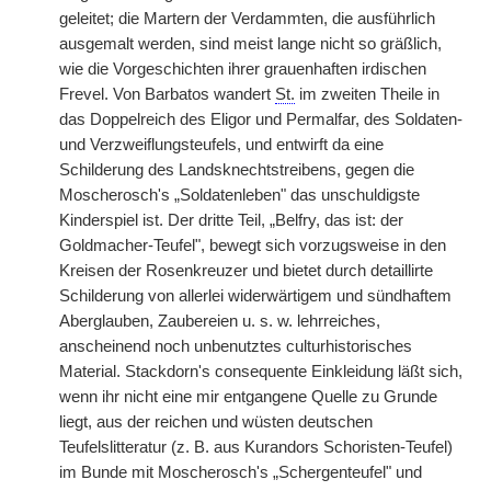
geleitet; die Martern der Verdammten, die ausführlich
ausgemalt werden, sind meist lange nicht so gräßlich,
wie die Vorgeschichten ihrer grauenhaften irdischen
Frevel. Von Barbatos wandert
St.
im zweiten Theile in
das Doppelreich des Eligor und Permalfar, des Soldaten-
und Verzweiflungsteufels, und entwirft da eine
Schilderung des Landsknechtstreibens, gegen die
Moscherosch's „Soldatenleben" das unschuldigste
Kinderspiel ist. Der dritte Teil, „Belfry, das ist: der
Goldmacher-Teufel", bewegt sich vorzugsweise in den
Kreisen der Rosenkreuzer und bietet durch detaillirte
Schilderung von allerlei widerwärtigem und sündhaftem
Aberglauben, Zaubereien u. s. w. lehrreiches,
anscheinend noch unbenutztes culturhistorisches
Material. Stackdorn's consequente Einkleidung läßt sich,
wenn ihr nicht eine mir entgangene Quelle zu Grunde
liegt, aus der reichen und wüsten deutschen
Teufelslitteratur (z. B. aus Kurandors Schoristen-Teufel)
im Bunde mit Moscherosch's „Schergenteufel" und