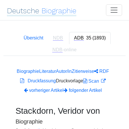
Deutsche
Biographie
Übersicht
NDB
ADB
35 (1893)
NDB
-online
Biographie
Literatur
Autor/in
Zitierweise
RDF
Druckfassung
Druckvorlage
Scan
vorheriger Artikel
folgender Artikel
Stackdorn, Veridor von
Biographie