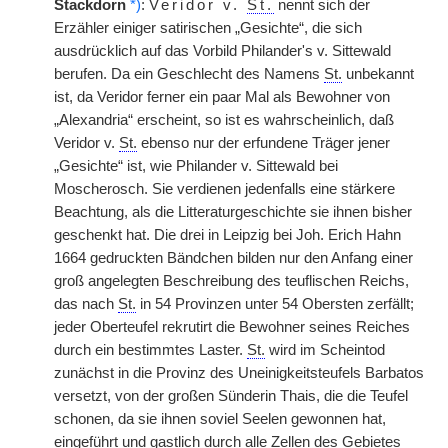
Stackdorn
*)
:
Veridor v.
St.
nennt sich der
Erzähler einiger satirischen „Gesichte“, die sich
ausdrücklich auf das Vorbild Philander's v. Sittewald
berufen. Da ein Geschlecht des Namens
St.
unbekannt
ist, da Veridor ferner ein paar Mal als Bewohner von
„Alexandria“ erscheint, so ist es wahrscheinlich, daß
Veridor v.
St.
ebenso nur der erfundene Träger jener
„Gesichte“ ist, wie Philander v. Sittewald bei
Moscherosch. Sie verdienen jedenfalls eine stärkere
Beachtung, als die Litteraturgeschichte sie ihnen bisher
geschenkt hat. Die drei in Leipzig bei Joh. Erich Hahn
1664 gedruckten Bändchen bilden nur den Anfang einer
groß angelegten Beschreibung des teuflischen Reichs,
das nach
St.
in 54 Provinzen unter 54 Obersten zerfällt;
jeder Oberteufel rekrutirt die Bewohner seines Reiches
durch ein bestimmtes Laster.
St.
wird im Scheintod
zunächst in die Provinz des Uneinigkeitsteufels Barbatos
versetzt, von der großen Sünderin Thais, die die Teufel
schonen, da sie ihnen soviel Seelen gewonnen hat,
eingeführt und gastlich durch alle Zellen des Gebietes