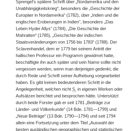
Sprengel's spätere Schrift über „Nordamerika und den
Unabhängigkeitskrieg“, besonders die „Geschichte der
Europäer in Nordamerika“ (1782), über „Indien und die
englischen Eroberungen in Indien", besonders „Das
Leben Hyder Allys" (1784), „Die Geschichte der
Mahratten“ (1785), „Geschichte der indischen
Staatsveränderungen von 1756 bis 1783“ (1788). Der
Sclavenhandel, dem er 1779 bei seinem Antritt der
hallischen Professur ein Programm gewidmet hatte,
beschäftigte ihn auch später und sein Name sollte nicht
vergessen werden, wenn man derjenigen gedenkt, die
durch Rede und Schrift seiner Aufhebung vorgearbeitet
haben. Es gibt keinen bedeutenderen Schritt in die
Angelegenheit, welchen nicht
S.
in eigenen Werken oder
Aufsätzen berichtet und besprochen hätte. Unterstützt
durch beide Forster gab er seit 1781 „Beiträge zur
Länder- und Völkerkunde“ (14 Bde. 1781—1799) und
„Neue Beiträge“ (13 Bde. 1790—1794) und seit 1794
allein eine Fortsetzung unter dem Titel „Auswahl der
besten ausländischen geographischen
|
und statistischen