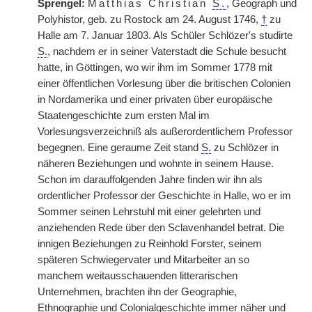
Sprengel:
Matthias Christian
S.
, Geograph und
Polyhistor, geb. zu Rostock am 24. August 1746,
†
zu
Halle am 7. Januar 1803. Als Schüler Schlözer's studirte
S.
, nachdem er in seiner Vaterstadt die Schule besucht
hatte, in Göttingen, wo wir ihm im Sommer 1778 mit
einer öffentlichen Vorlesung über die britischen Colonien
in Nordamerika und einer privaten über europäische
Staatengeschichte zum ersten Mal im
Vorlesungsverzeichniß als außerordentlichem Professor
begegnen. Eine geraume Zeit stand
S.
zu Schlözer in
näheren Beziehungen und wohnte in seinem Hause.
Schon im darauffolgenden Jahre finden wir ihn als
ordentlicher Professor der Geschichte in Halle, wo er im
Sommer seinen Lehrstuhl mit einer gelehrten und
anziehenden Rede über den Sclavenhandel betrat. Die
innigen Beziehungen zu Reinhold Forster, seinem
späteren Schwiegervater und Mitarbeiter an so
manchem weitausschauenden litterarischen
Unternehmen, brachten ihn der Geographie,
Ethnographie und Colonialgeschichte immer näher und