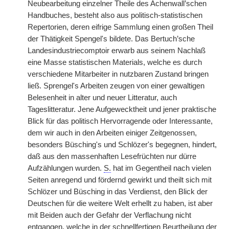
Neubearbeitung einzelner Theile des Achenwall’schen
Handbuches, besteht also aus politisch-statistischen
Repertorien, deren eifrige Sammlung einen großen Theil
der Thätigkeit Spengel's bildete. Das Bertuch’sche
Landesindustriecomptoir erwarb aus seinem Nachlaß
eine Masse statistischen Materials, welche es durch
verschiedene Mitarbeiter in nutzbaren Zustand bringen
ließ. Sprengel's Arbeiten zeugen von einer gewaltigen
Belesenheit in alter und neuer Litteratur, auch
Tageslitteratur. Jene Aufgewecktheit und jener praktische
Blick für das politisch Hervorragende oder Interessante,
dem wir auch in den Arbeiten einiger Zeitgenossen,
besonders Büsching's und Schlözer's begegnen, hindert,
daß aus den massenhaften Lesefrüchten nur dürre
Aufzählungen wurden.
S.
hat im Gegentheil nach vielen
Seiten anregend und fördernd gewirkt und theilt sich mit
Schlözer und Büsching in das Verdienst, den Blick der
Deutschen für die weitere Welt erhellt zu haben, ist aber
mit Beiden auch der Gefahr der Verflachung nicht
entgangen, welche in der schnellfertigen Beurtheilung der