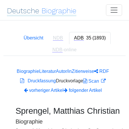
Deutsche
Biographie
Übersicht
NDB
ADB
35 (1893)
NDB
-online
Biographie
Literatur
Autor/in
Zitierweise
RDF
Druckfassung
Druckvorlage
Scan
vorheriger Artikel
folgender Artikel
Sprengel, Matthias Christian
Biographie