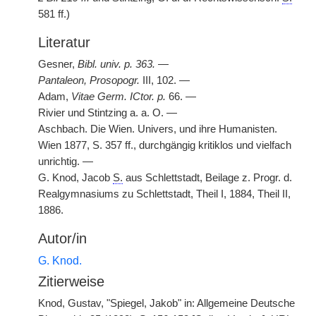
581 ff.)
Literatur
Gesner,
Bibl. univ. p. 363.
—
Pantaleon, Prosopogr.
III, 102. —
Adam,
Vitae Germ. ICtor. p.
66. —
Rivier und Stintzing a. a. O. —
Aschbach. Die Wien. Univers, und ihre Humanisten.
Wien 1877, S. 357 ff., durchgängig kritiklos und vielfach
unrichtig. —
G. Knod, Jacob
S.
aus Schlettstadt, Beilage z. Progr. d.
Realgymnasiums zu Schlettstadt, Theil I, 1884, Theil II,
1886.
Autor/in
G. Knod.
Zitierweise
Knod, Gustav, "Spiegel, Jakob" in: Allgemeine Deutsche