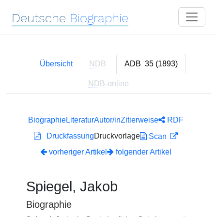
Deutsche
Biographie
Übersicht
NDB
ADB
35 (1893)
NDB
-online
Biographie
Literatur
Autor/in
Zitierweise
RDF
Druckfassung
Druckvorlage
Scan
vorheriger Artikel
folgender Artikel
Spiegel, Jakob
Biographie