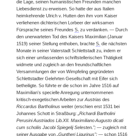
die Lage, seinen humanistischen Freunden manchen
Liebesdienst zu erweisen. So hatte der aus Italien
heimkehrende Ulrich v. Hutten den ihm vom Kaiser
verliehenen dichterischen Lorbeer der wirksamen
Fürsprache seines Freundes
S.
zu verdanken. — Durch
den unerwarteten Tod des Kaisers Maximilian (Januar
1519) seiner Stellung enthoben, brachte
S.
die nächsten
Monate in seiner Vaterstadt Schlettstadt zu, indem er
sich einer umfassenden schriftstellerischen Thätigkeit
widmete und zugleich an den freundschaftlichen
Versammlungen der von Wimpfeling gegründeten
Schlettstadter Gelehrten Gesellschaft mit Eifer sich
betheiligte. So führte er die schon im Jahre 1516 auf
Maximilian's specielle Anregung unternommenen
kritisch-exegetischen Arbeiten zur
Austrias
des
Riccardus Bartholinus
weiter (erschien erst 1531 bei
Johannes Schott in Straßburg:
„Richardi Bartholini
Perusini Austriados Lib.XII. Maximiliano Augusto dicati
cum scholiis Jacobi Spiegelij Selesten.";
— zugleich mit
seiner Ausgabe von
„Guntheri Ligurinus";
— schon 1516