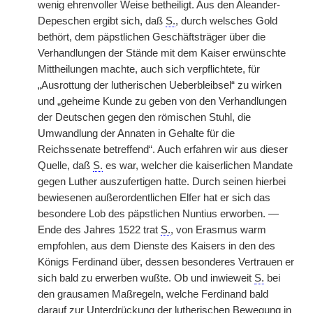
wenig ehrenvoller Weise betheiligt. Aus den Aleander-
Depeschen ergibt sich, daß
S.
, durch welsches Gold
bethört, dem päpstlichen Geschäftsträger über die
Verhandlungen der Stände mit dem Kaiser erwünschte
Mittheilungen machte, auch sich verpflichtete, für
„Ausrottung der lutherischen Ueberbleibsel“ zu wirken
und „geheime Kunde zu geben von den Verhandlungen
der Deutschen gegen den römischen Stuhl, die
Umwandlung der Annaten in Gehalte für die
Reichssenate betreffend“. Auch erfahren wir aus dieser
Quelle, daß
S.
es war, welcher die kaiserlichen Mandate
gegen Luther auszufertigen hatte. Durch seinen hierbei
bewiesenen außerordentlichen Elfer hat er sich das
besondere Lob des päpstlichen Nuntius erworben. —
Ende des Jahres 1522 trat
S.
, von Erasmus warm
empfohlen, aus dem Dienste des Kaisers in den des
Königs Ferdinand über, dessen besonderes Vertrauen er
sich bald zu erwerben wußte. Ob und inwieweit
S.
bei
den grausamen Maßregeln, welche Ferdinand bald
darauf zur Unterdrückung der lutherischen Bewegung in