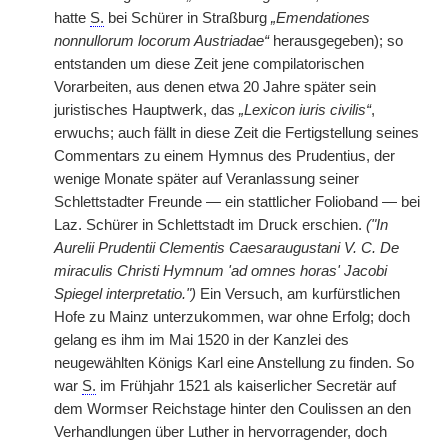
hatte
S.
bei Schürer in Straßburg
„Emendationes
nonnullorum locorum Austriadae“
herausgegeben); so
entstanden um diese Zeit jene compilatorischen
Vorarbeiten, aus denen etwa 20 Jahre später sein
juristisches Hauptwerk, das
„Lexicon iuris civilis“
,
erwuchs; auch fällt in diese Zeit die Fertigstellung seines
Commentars zu einem Hymnus des Prudentius, der
wenige Monate später auf Veranlassung seiner
Schlettstadter Freunde — ein stattlicher Folioband — bei
Laz. Schürer in Schlettstadt im Druck erschien.
("In
Aurelii Prudentii Clementis Caesaraugustani V. C. De
miraculis Christi Hymnum 'ad omnes horas' Jacobi
Spiegel interpretatio.")
Ein Versuch, am kurfürstlichen
Hofe zu Mainz unterzukommen, war ohne Erfolg; doch
gelang es ihm im Mai 1520 in der Kanzlei des
neugewählten Königs Karl eine Anstellung zu finden. So
war
S.
im Frühjahr 1521 als kaiserlicher Secretär auf
dem Wormser Reichstage hinter den Coulissen an den
Verhandlungen über Luther in hervorragender, doch