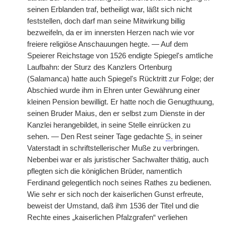
seinen Erblanden traf, betheiligt war, läßt sich nicht
feststellen, doch darf man seine Mitwirkung billig
bezweifeln, da er im innersten Herzen nach wie vor
freiere religiöse Anschauungen hegte. — Auf dem
Speierer Reichstage von 1526 endigte Spiegel's amtliche
Laufbahn: der Sturz des Kanzlers Ortenburg
(Salamanca) hatte auch Spiegel's Rücktritt zur Folge; der
Abschied wurde ihm in Ehren unter Gewährung einer
kleinen Pension bewilligt. Er hatte noch die Genugthuung,
seinen Bruder Maius, den er selbst zum Dienste in der
Kanzlei herangebildet, in seine Stelle einrücken zu
sehen. — Den Rest seiner Tage gedachte
S.
in seiner
Vaterstadt in schriftstellerischer Muße zu verbringen.
Nebenbei war er als juristischer Sachwalter thätig, auch
pflegten sich die königlichen Brüder, namentlich
Ferdinand gelegentlich noch seines Rathes zu bedienen.
Wie sehr er sich noch der kaiserlichen Gunst erfreute,
beweist der Umstand, daß ihm 1536 der Titel und die
Rechte eines „kaiserlichen Pfalzgrafen“ verliehen