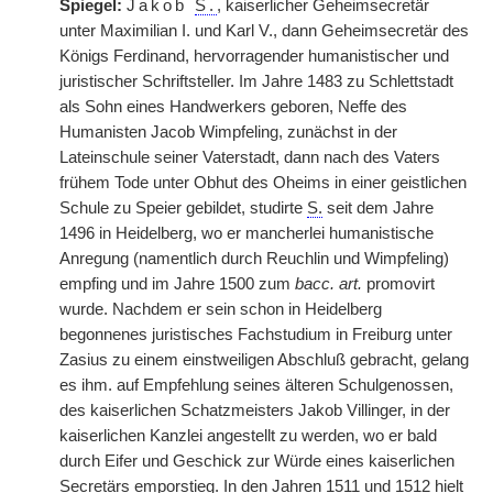
Spiegel:
Jakob
S.
, kaiserlicher Geheimsecretär
unter Maximilian I. und Karl V., dann Geheimsecretär des
Königs Ferdinand, hervorragender humanistischer und
juristischer Schriftsteller. Im Jahre 1483 zu Schlettstadt
als Sohn eines Handwerkers geboren, Neffe des
Humanisten Jacob Wimpfeling, zunächst in der
Lateinschule seiner Vaterstadt, dann nach des Vaters
frühem Tode unter Obhut des Oheims in einer geistlichen
Schule zu Speier gebildet, studirte
S.
seit dem Jahre
1496 in Heidelberg, wo er mancherlei humanistische
Anregung (namentlich durch Reuchlin und Wimpfeling)
empfing und im Jahre 1500 zum
bacc. art.
promovirt
wurde. Nachdem er sein schon in Heidelberg
begonnenes juristisches Fachstudium in Freiburg unter
Zasius zu einem einstweiligen Abschluß gebracht, gelang
es ihm. auf Empfehlung seines älteren Schulgenossen,
des kaiserlichen Schatzmeisters Jakob Villinger, in der
kaiserlichen Kanzlei angestellt zu werden, wo er bald
durch Eifer und Geschick zur Würde eines kaiserlichen
Secretärs emporstieg. In den Jahren 1511 und 1512 hielt