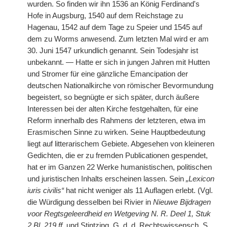
wurden. So finden wir ihn 1536 an König Ferdinand's
Hofe in Augsburg, 1540 auf dem Reichstage zu
Hagenau, 1542 auf dem Tage zu Speier und 1545 auf
dem zu Worms anwesend. Zum letzten Mal wird er am
30. Juni 1547 urkundlich genannt. Sein Todesjahr ist
unbekannt. — Hatte er sich in jungen Jahren mit Hutten
und Stromer für eine gänzliche Emancipation der
deutschen Nationalkirche von römischer Bevormundung
begeistert, so begnügte er sich später, durch äußere
Interessen bei der alten Kirche festgehalten, für eine
Reform innerhalb des Rahmens der letzteren, etwa im
Erasmischen Sinne zu wirken. Seine Hauptbedeutung
liegt auf litterarischem Gebiete. Abgesehen von kleineren
Gedichten, die er zu fremden Publicationen gespendet,
hat er im Ganzen 22 Werke humanistischen, politischen
und juristischen Inhalts erscheinen
|
lassen. Sein
„Lexicon
iuris civilis“
hat nicht weniger als 11 Auflagen erlebt. (Vgl.
die Würdigung desselben bei Rivier in
Nieuwe Bijdragen
voor Regtsgeleerdheid en Wetgeving N. R. Deel 1, Stuk
2 Bl. 219 ff.
und Stintzing, G. d. d. Rechtswissensch.
S.