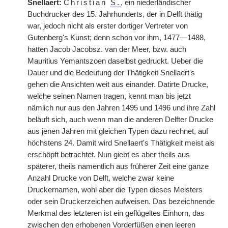
Snellaert:
Christian
S.
, ein niederländischer
Buchdrucker des 15. Jahrhunderts, der in Delft thätig
war, jedoch nicht als erster dortiger Vertreter von
Gutenberg's Kunst; denn schon vor ihm, 1477—1488,
hatten Jacob Jacobsz.
|
van der Meer, bzw. auch
Mauritius Yemantszoen daselbst gedruckt. Ueber die
Dauer und die Bedeutung der Thätigkeit Snellaert's
gehen die Ansichten weit aus einander. Datirte Drucke,
welche seinen Namen tragen, kennt man bis jetzt
nämlich nur aus den Jahren 1495 und 1496 und ihre Zahl
beläuft sich, auch wenn man die anderen Delfter Drucke
aus jenen Jahren mit gleichen Typen dazu rechnet, auf
höchstens 24. Damit wird Snellaert's Thätigkeit meist als
erschöpft betrachtet. Nun giebt es aber theils aus
späterer, theils namentlich aus früherer Zeit eine ganze
Anzahl Drucke von Delft, welche zwar keine
Druckernamen, wohl aber die Typen dieses Meisters
oder sein Druckerzeichen aufweisen. Das bezeichnende
Merkmal des letzteren ist ein geflügeltes Einhorn, das
zwischen den erhobenen Vorderfüßen einen leeren