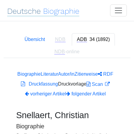
Deutsche
Biographie
Übersicht
NDB
ADB
34 (1892)
NDB
-online
Biographie
Literatur
Autor/in
Zitierweise
RDF
Druckfassung
Druckvorlage
Scan
vorheriger Artikel
folgender Artikel
Snellaert, Christian
Biographie