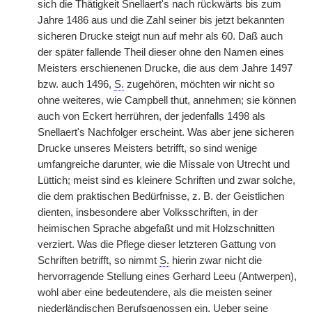
sich die Thätigkeit Snellaert's nach rückwärts bis zum
Jahre 1486 aus und die Zahl seiner bis jetzt bekannten
sicheren Drucke steigt nun auf mehr als 60. Daß auch
der später fallende Theil dieser ohne den Namen eines
Meisters erschienenen Drucke, die aus dem Jahre 1497
bzw. auch 1496,
S.
zugehören, möchten wir nicht so
ohne weiteres, wie Campbell thut, annehmen; sie können
auch von Eckert herrühren, der jedenfalls 1498 als
Snellaert's Nachfolger erscheint. Was aber jene sicheren
Drucke unseres Meisters betrifft, so sind wenige
umfangreiche darunter, wie die Missale von Utrecht und
Lüttich; meist sind es kleinere Schriften und zwar solche,
die dem praktischen Bedürfnisse, z. B. der Geistlichen
dienten, insbesondere aber Volksschriften, in der
heimischen Sprache abgefaßt und mit Holzschnitten
verziert. Was die Pflege dieser letzteren Gattung von
Schriften betrifft, so nimmt
S.
hierin zwar nicht die
hervorragende Stellung eines Gerhard Leeu (Antwerpen),
wohl aber eine bedeutendere, als die meisten seiner
niederländischen Berufsgenossen ein. Ueber seine