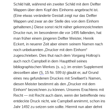
Schild hält, während ein zweiter Schild mit dem Delfter
Wappen über dem Kopf des Einhorns angebracht ist.
(Eine etwas veränderte Gestalt zeigt nur das Delfter
Wappen und zwar an der Stelle des von dem Einhorn
gehaltenen.) Diese sonst nicht näher gekennzeichneten
Drucke nun, im besonderen die vor 1495 fallenden, hat
man früher einem jüngeren Delfter Meister, Henrik
Eckert, in neuerer Zeit aber einem seinem Namen nach
noch unbekannten „Drucker mit dem Einhorn“
zugeschrieben. Dies thut nach dem Vorgang Holtrop's
auch noch Campbell in dem Haupttheil seines
bibliographischen Werkes (s. u.); im ersten Supplement
desselben aber (
S.
15 Nr. 599
b)
glaubt er, auf Grund
eines neu gefundenen Druckes mit Snellaert's Namen,
diesen Meister bestimmt als den „Drucker mit dem
Einhorn“ bezeichnen zu können. Unseres Erachtens mit
Recht — mit Recht auch dann, wenn der betreffende neu
entdeckte Druck nicht, wie Campbell annimmt, schon ins
Jahr 1492 zu setzen sein sollte. Hiermit nun aber dehnt