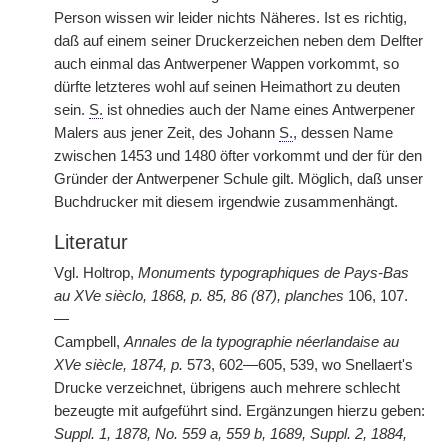
Person wissen wir leider nichts Näheres. Ist es richtig,
daß auf einem seiner Druckerzeichen neben dem Delfter
auch einmal das Antwerpener Wappen vorkommt, so
dürfte letzteres wohl auf seinen Heimathort zu deuten
sein.
S.
ist ohnedies auch der Name eines Antwerpener
Malers aus jener Zeit, des Johann
S.
, dessen Name
zwischen 1453 und 1480 öfter vorkommt und der für den
Gründer der Antwerpener Schule gilt. Möglich, daß unser
Buchdrucker mit diesem irgendwie zusammenhängt.
Literatur
Vgl. Holtrop,
Monuments typographiques de Pays-Bas
au XVe sièclo, 1868, p. 85, 86 (87), planches
106, 107.
—
Campbell,
Annales de la typographie néerlandaise au
XVe siècle, 1874, p.
573, 602—605, 539, wo Snellaert's
Drucke verzeichnet, übrigens auch mehrere schlecht
bezeugte mit aufgeführt sind. Ergänzungen hierzu geben:
Suppl. 1, 1878, No. 559 a, 559 b, 1689, Suppl. 2, 1884,