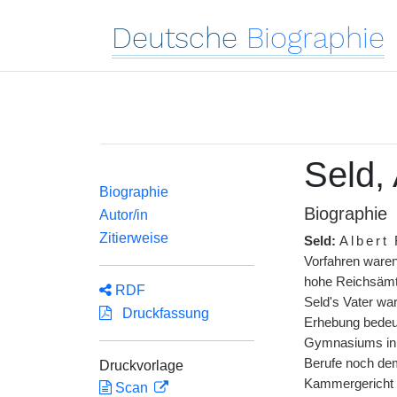
Deutsche
Biographie
Seld, 
Biographie
Biographie
Autor/in
Zitierweise
Seld:
Albert
Vorfahren waren
hohe Reichsämter
RDF
Seld's Vater wa
Druckfassung
Erhebung bedeut
Gymnasiums in G
Berufe noch dem
Druckvorlage
Kammergericht in
Scan