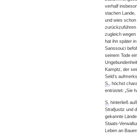
verhalf insbeso
stachen Lande, 
und wies schon 
zurückzuführen 
zugleich wegen 
hat ihn später 
Sanssouci befoh
seinem Tode ei
Ungebundenheit 
Kamptz, der sei
Seld's aufmerks
S.
, höchst char
entrüstet: „Sie 
S.
hinterließ au
Strafjustiz und
gekannte Länder
Staats-Verwaltu
Leben an Bauern