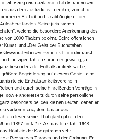
ihn jahrelang nach Salzbrunn führte, um an den
hied aus dem Justizdienst, der ihm, zumal bei
kommener Freiheit und Unabhängigkeit der
e Aufnahme fanden. Seine juristischen
Schulen", welche die besondere Anerkennung des
e von 1000 Thalern belohnt. Seine öffentlichen
der Kunst“ und „Der Geist der Buchstaben“
e Gewandtheit in der Form, nicht minder durch
und fünfziger Jahren sprach er gewaltig, ja
 ganz besonders der Enthaltsamkeitssache,
e größere Begeisterung auf diesem Gebiet, eine
anisirte die Enthaltsamkeitsvereine in
eisen und durch seine hinreißenden Vorträge in
ge, sowie andererseits durch seine persönliche
 ganz besonders bei den kleinen Leuten, denen er
 viele verkommene, dem Laster des
ahren dieser seiner Thätigkeit gab er den
56 und 1857 umfaßte. Als das tolle Jahr 1648
 das Häuflein der Königstreuen sehr
 die Rechte des Thrones und der Ordnung. Er