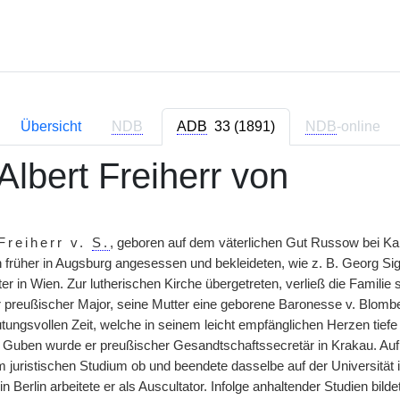
Übersicht
NDB
ADB
33 (1891)
NDB
-online
Albert Freiherr von
 Freiherr v.
S.
, geboren auf dem väterlichen Gut Russow bei Ka
 früher
|
in Augsburg angesessen und bekleideten, wie z. B. Georg S
 in Wien. Zur lutherischen Kirche übergetreten, verließ die Familie 
r preußischer Major, seine Mutter eine geborene Baronesse v. Blomb
ungsvollen Zeit, welche in seinem leicht empfänglichen Herzen tief
uben wurde er preußischer Gesandtschaftssecretär in Krakau. Auf d
 juristischen Studium ob und beendete dasselbe auf der Universität 
 Berlin arbeitete er als Auscultator. Infolge anhaltender Studien bil