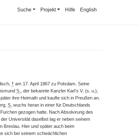
Suche
Projekt
Hilfe
English
lisch,
†
am 17. April 1867 zu Potsdam. Seine
igismund
S.
, der bekannte Kanzler Karl's V. (s. u.),
später ihre Heimath und kaufte sich in Preußen an.
erg.
S.
wuchs heran in einer für Deutschlands
e Furchen gezogen hatte. Nach Absolvirung des
er Universität daselbst lag er neben seinem
in Breslau. Hier und später auch beim
dete sich bei seinem schwächlichen