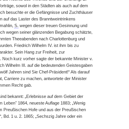
orträge, sowol in den Städten als auch auf dem
uch besuchte er die Gefängnisse und Zuchthäuser
 auf das Laster des Branntweintrinkens
emahlin,
S.
wegen dieser treuen Gesinnung und
uch wegen seiner
|
glänzenden Begabung schätzte,
rühmten Theeabenden nach Charlottenburg und
den. Friedrich Wilhelm IV. ist ihm bis zu
rakter. Sein Hang zur Freiheit, zur
. Noch kurz vorher sagte der bekannte Minister v.
ch Wilhelm III. auf die bedeutenden Geistesgaben
ölf Jahren sind Sie Chef-Präsident!“ Als darauf
t, Carriere zu machen, antwortete der Minister
mmen Recht gab.
sind bekannt: „Erlebnisse auf dem Gebiet der
em Leben" 1864, neueste Auflage 1883; „Wenig
om Preußischen Hofe und aus der Preußischen
, Bd. 1 u. 2. 1865; „Sechszig Jahre oder ein