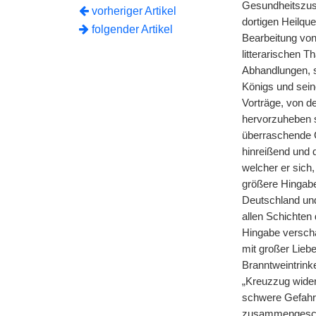
Gesundheitszust
vorheriger Artikel
dortigen Heilqu
folgender Artikel
Bearbeitung von
litterarischen T
Abhandlungen, s
Königs und sein
Vorträge, von d
hervorzuheben s
überraschende G
hinreißend und 
welcher er sich
größere Hingab
Deutschland und
allen Schichten
Hingabe verscha
mit großer Lieb
Branntweintrinke
„Kreuzzug wider
schwere Gefahren
zusammengeschm