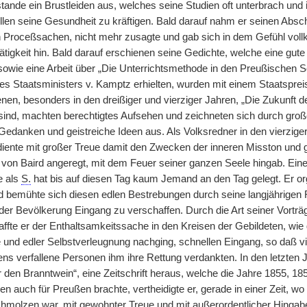
ande ein Brustleiden aus, welches seine Studien oft unterbrach und 
ellen seine Gesundheit zu kräftigen. Bald darauf nahm er seinen Absc
 Proceßsachen, nicht mehr zusagte und gab sich in dem Gefühl voll
hätigkeit hin. Bald darauf erschienen seine Gedichte, welche eine gut
owie eine Arbeit über „Die Unterrichtsmethode in den Preußischen 
es Staatsministers v. Kamptz erhielten, wurden mit einem Staatspreis
enen, besonders in den dreißiger und vierziger Jahren, „Die Zukunft 
ind, machten berechtigtes Aufsehen und zeichneten sich durch groß
edanken und geistreiche Ideen aus. Als Volksredner in den vierziger 
diente mit großer Treue damit den Zwecken der inneren Misston und
, von Baird angeregt, mit dem Feuer seiner ganzen Seele hingab. Ein
e als
S.
hat bis auf diesen Tag kaum Jemand an den Tag gelegt. Er org
 bemühte sich diesen edlen Bestrebungen durch seine langjährigen R
 der Bevölkerung Eingang zu verschaffen. Durch die Art seiner Vorträ
ffte er der Enthaltsamkeitssache in den Kreisen der Gebildeten, wie
e und edler Selbstverleugnung nachging, schnellen Eingang, so daß
ns verfallene Personen ihm ihre Rettung verdankten. In den letzten J
 den Branntwein“, eine Zeitschrift heraus, welche die Jahre 1855, 18
 auch für Preußen brachte, vertheidigte er, gerade in einer Zeit, wo
olzen war, mit gewohnter Treue und mit außerordentlicher Hingabe