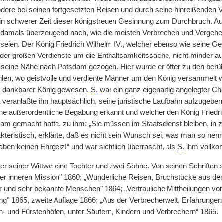
ndere bei seinen fortgesetzten Reisen und durch seine hinreißenden V
in schwerer Zeit dieser königstreuen Gesinnung zum Durchbruch. A
damals überzeugend nach, wie die meisten Verbrechen und Vergehen
seien. Der König Friedrich Wilhelm IV., welcher ebenso wie seine G
der großen Verdienste um die Enthaltsamkeitssache, nicht minder a
in seine Nähe nach Potsdam gezogen. Hier wurde er öfter zu den be
len, wo geistvolle und verdiente Männer um den König versammelt wur
n dankbarer König gewesen.
S.
war ein ganz eigenartig angelegter Cha
veranlaßte ihn hauptsächlich, seine juristische Laufbahn aufzugeben
ne außerordentliche Begabung erkannt und welcher den König Friedri
am gemacht hatte, zu ihm: „Sie müssen im Staatsdienst bleiben, in zw
akteristisch, erklärte, daß es nicht sein Wunsch sei, was man so nenn
haben keinen Ehrgeiz!“ und war sichtlich überrascht, als
S.
ihm vollko
ßer seiner Wittwe eine Tochter und zwei Söhne. Von seinen Schriften 
 der inneren Mission" 1860; „Wunderliche Reisen, Bruchstücke aus d
 und sehr bekannte Menschen" 1864; „Vertrauliche Mittheilungen v
ng" 1865, zweite Auflage 1866; „Aus der Verbrecherwelt, Erfahrungen“
- und Fürstenhöfen, unter Säufern, Kindern und Verbrechern“ 1865.