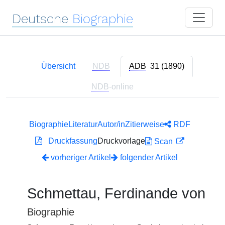
Deutsche
Biographie
Übersicht
NDB
ADB
31 (1890)
NDB
-online
Biographie
Literatur
Autor/in
Zitierweise
RDF
Druckfassung
Druckvorlage
Scan
vorheriger Artikel
folgender Artikel
Schmettau, Ferdinande von
Biographie