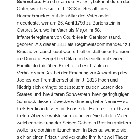
Schmettau:
Ferdinande v.
S.
, bekannt durch das
Opfer, welches sie im J. 1813 in Gestalt ihres
Haarschmuckes auf den Altar des Vaterlandes
niederlegte, war am 26. April 1798 zu Bartenstein in
Ostpreußen, wo ihr Vater als Major im 58.
Infanterieregiment von Courbi
è
re in Garnison stand,
geboren. Als dieser 1811 als Regimentscommandeur zu
Breslau verabschiedet war, erhielt er statt einer Pension
die Domäne Bergel bei Ohlau und siedelte mit seiner
Familie dorthin über. Er lebte in beschränkten
Verhältnissen. Als bei der Erhebung zur Abwerfung des
Joches der Fremdherrschaft im J. 1813 Hoch und
Niedrig sich drängte beizusteuern zu den Lasten des
Staates und ihre älteren Schwestern ihren geringfügigen
Schmuck diesem Zwecke widmeten, hatte Nanni — so
hieß Ferdinande v.
S.
im Kreise der Familie — nichts zu
bieten. Aber sie wußte sich zu helfen. Sie bat den Vater,
welcher seine und der Seinen Gaben in Breslau abliefern
wollte, sie dorthin mitzunehmen. In Breslau wandte sie
sich an einen Friseur und verkaufte ihm für zwei Thaler