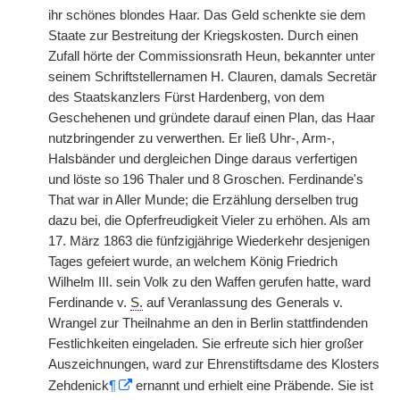
ihr schönes blondes Haar. Das Geld schenkte sie dem
Staate zur Bestreitung der Kriegskosten. Durch einen
Zufall hörte der Commissionsrath Heun, bekannter unter
seinem Schriftstellernamen H. Clauren, damals Secretär
des Staatskanzlers Fürst Hardenberg, von dem
Geschehenen und gründete darauf einen Plan, das Haar
nutzbringender zu verwerthen. Er ließ Uhr-, Arm-,
Halsbänder und dergleichen Dinge daraus verfertigen
und löste so 196 Thaler und 8 Groschen. Ferdinande's
That war in Aller Munde; die Erzählung derselben trug
dazu bei, die Opferfreudigkeit Vieler zu erhöhen. Als am
17. März 1863 die fünfzigjährige Wiederkehr desjenigen
Tages gefeiert wurde, an welchem König Friedrich
Wilhelm III. sein Volk zu den Waffen gerufen hatte, ward
Ferdinande v.
S.
auf Veranlassung des Generals v.
Wrangel zur Theilnahme an den in Berlin stattfindenden
Festlichkeiten eingeladen. Sie erfreute sich hier großer
Auszeichnungen, ward zur Ehrenstiftsdame des Klosters
Zehdenick
¶
ernannt und erhielt eine Präbende. Sie ist