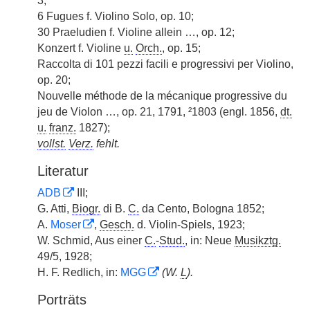
3;
6 Fugues f. Violino Solo, op. 10;
30 Praeludien f. Violine allein …, op. 12;
Konzert f. Violine
u.
Orch.
, op. 15;
Raccolta di 101 pezzi facili e progressivi per Violino,
op. 20;
Nouvelle méthode de la mécanique progressive du
jeu de Violon …, op. 21, 1791, ²1803 (engl. 1856,
dt.
u.
franz.
1827);
vollst.
Verz.
fehlt.
Literatur
ADB
III;
G. Atti,
Biogr.
di B.
C.
da Cento, Bologna 1852;
A.
Moser
,
Gesch.
d. Violin-Spiels, 1923;
W. Schmid, Aus einer
C.
-
Stud.
, in: Neue
Musikztg.
49/5, 1928;
H. F. Redlich, in:
MGG
(W.
L
).
Porträts