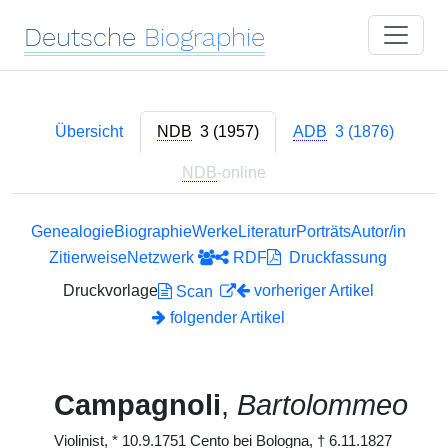
Deutsche
Biographie
Übersicht
NDB
3 (1957)
ADB
3 (1876)
NDB
-online
Genealogie
Biographie
Werke
Literatur
Porträts
Autor/in
Zitierweise
Netzwerk
RDF
Druckfassung
Druckvorlage
vorheriger Artikel
Scan
folgender Artikel
Campagnoli
,
Bartolommeo
Violinist,
*
10.9.1751 Cento bei Bologna,
†
6.11.1827