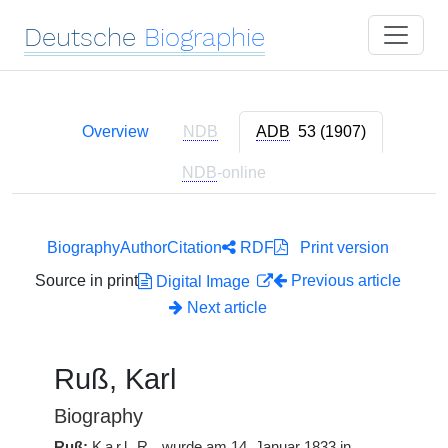
Deutsche
Biographie
Overview
NDB
ADB
53 (1907)
NDB
-online
Biography
Author
Citation
RDF
Print version
Source in print
Previous article
Digital Image
Next article
Ruß, Karl
Biography
Ruß:
Karl
R.
wurde am 14. Januar 1833 in