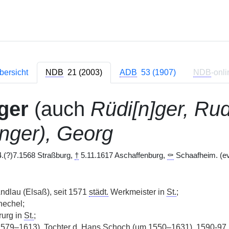
bersicht
NDB
21 (2003)
ADB
53 (1907)
NDB
-onli
ger
(auch
Rüdi[n]ger, Rud
inger), Georg
.(?)7.1568 Straßburg,
†
5.11.1617 Aschaffenburg,
⚰
Schaafheim. (ev
ndlau (Elsaß), seit 1571
städt.
Werkmeister in
St.
;
echel;
urg in
St.
;
1579–1613), Tochter d. Hans Schoch (um 1550–1631), 1590-97 u