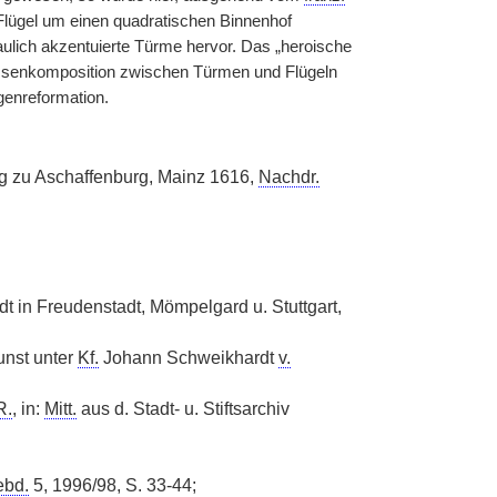
 Flügel um einen quadratischen Binnenhof
aulich akzentuierte Türme hervor. Das „heroische
senkomposition zwischen Türmen und Flügeln
genreformation.
 zu Aschaffenburg, Mainz 1616,
Nachdr.
 in Freudenstadt, Mömpelgard u. Stuttgart,
nst unter
Kf.
Johann Schweikhardt
v.
R.
, in:
Mitt.
aus d. Stadt- u. Stiftsarchiv
ebd.
5, 1996/98, S. 33-44;