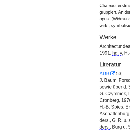
Château, erstmal
gruppiert. An d
opus“ (Widmung 
wirkt, symbolis
Werke
Architectur de
1991,
hg.
v.
H.-
Literatur
ADB
53;
J. Baum, Forsc
sowie über d. 
G. Czymmek, D
Cronberg, 197
H.-B. Spies, 
Aschaffenburg 
ders.
, G.
R.
u. 
ders.
, Burg u.