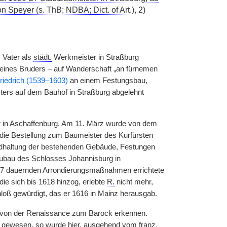
 Speyer (s. ThB; NDBA; Dict. of Art.)
, 2)
 Vater als
städt.
Werkmeister in Straßburg
seines Bruders – auf Wanderschaft „an fürnemen
iedrich (1539–1603)
an einem Festungsbau,
ters auf dem Bauhof in Straßburg abgelehnt
er in Aschaffenburg. Am 11. März wurde von dem
die Bestellung zum Baumeister des Kurfürsten
andhaltung der bestehenden Gebäude, Festungen
Neubau des Schlosses Johannisburg in
607 dauernden Arrondierungsmaßnahmen errichtete
die sich bis 1618 hinzog, erlebte
R.
nicht mehr,
loß gewürdigt, das er 1616 in Mainz herausgab.
g von der Renaissance zum Barock erkennen.
e gewesen, so wurde hier, ausgehend vom
franz.