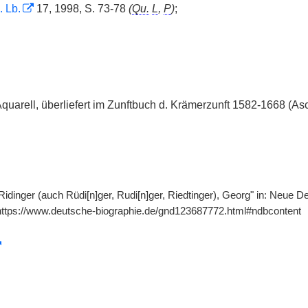
. Lb.
17, 1998, S. 73-78
(
Qu.
L
,
P
)
;
Aquarell, überliefert im Zunftbuch d. Krämerzunft 1582-1668 (Asch
Ridinger (auch Rüdi[n]ger, Rudi[n]ger, Riedtinger), Georg" in: Neue D
https://www.deutsche-biographie.de/gnd123687772.html#ndbcontent