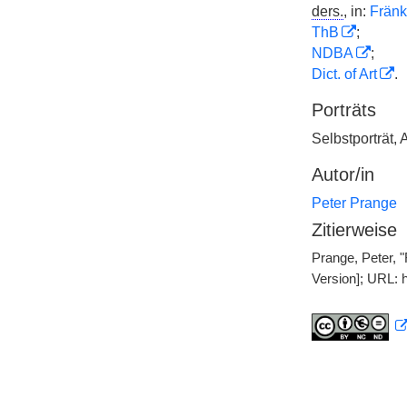
ders.
, in:
Fränk
ThB
;
NDBA
;
Dict. of Art
.
Porträts
Selbstporträt, 
Autor/in
Peter Prange
Zitierweise
Prange, Peter, "
Version]; URL: 