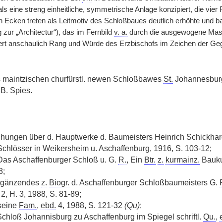
s eine streng einheitliche, symmetrische Anlage konzipiert, die vier
en Ecken treten als Leitmotiv des Schloßbaues deutlich erhöhte und b
zur „Architectur“), das im Fernbild
v. a.
durch die ausgewogene Mas
iert anschaulich Rang und Würde des Erzbischofs im Zeichen der Ge
s maintzischen churfürstl. newen Schloßbawes
St.
Johannesburg
B. Spies.
hungen über d. Hauptwerke d. Baumeisters Heinrich Schickhardt
Schlösser in Weikersheim u. Aschaffenburg, 1916, S. 103-12;
as Aschaffenburger Schloß u. G.
R.
, Ein
Btr.
z.
kurmainz.
Bauku
8;
Ergänzendes
z.
Biogr.
d. Aschaffenburger Schloßbaumeisters G.
2, H. 3, 1988, S. 81-89;
seine
Fam.
,
ebd.
4, 1988, S. 121-32
(
Qu
)
;
 Schloß Johannisburg zu Aschaffenburg im Spiegel schriftl.
Qu.
,