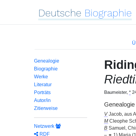
Deutsche
Biographie
Ü
Ridin
Genealogie
Biographie
Riedt
Werke
Literatur
Porträts
Baumeister,
*
24
Autor/in
Genealogie
Zitierweise
V
Jacob, aus A
M
Cleophe Sch
Netzwerk
B
Samuel, Chir
RDF
–
⚭
1)
Maria (