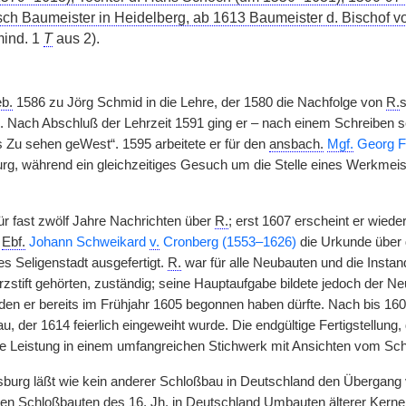
sch Baumeister in Heidelberg, ab 1613 Baumeister d. Bischof von
mind. 1
T
aus 2).
b.
1586 zu Jörg Schmid in die Lehre, der 1580 die Nachfolge von
R.
s
e. Nach Abschluß der Lehrzeit 1591 ging er – nach einem Schreiben 
s Zu sehen geWest“. 1595 arbeitete er für den
ansbach.
Mgf.
Georg Fr
rg, während ein gleichzeitiges Gesuch um die Stelle eines Werkmeis
ür fast zwölf Jahre Nachrichten über
R.
; erst 1607 erscheint er wied
d
Ebf.
Johann Schweikard
v.
Cronberg (1553–1626)
die Urkunde über 
es Seligenstadt ausgefertigt.
R.
war für alle Neubauten und die Inst
rzstift gehörten, zuständig; seine Hauptaufgabe bildete jedoch der 
den er bereits im Frühjahr 1605 begonnen haben dürfte. Nach bis 1
, der 1614 feierlich eingeweiht wurde. Die endgültige Fertigstellung, 
ne Leistung in einem umfangreichen Stichwerk mit Ansichten vom Sch
sburg läßt wie kein anderer Schloßbau in Deutschland den Übergan
ten Schloßbauten des 16.
Jh.
in Deutschland Umbauten älterer Kern