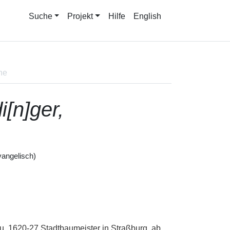
Suche
Projekt
Hilfe
English
ne
i[n]ger,
angelisch)
. 1620-27 Stadtbaumeister in Straßburg, ab