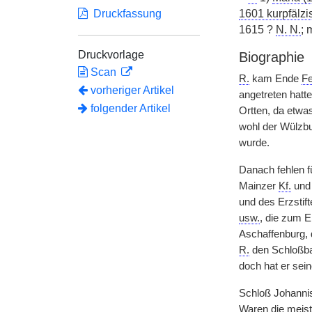
Druckfassung
1601 kurpfälzi
1615 ?
N. N.
; 
Druckvorlage
Biographie
Scan
R.
kam Ende
Fe
vorheriger Artikel
angetreten hatt
folgender Artikel
Ortten, da etwa
wohl der Wülzbu
wurde.
Danach fehlen f
Mainzer
Kf.
un
und des Erzstift
usw.
, die zum E
Aschaffenburg, 
R.
den Schloßbau
doch hat er sei
Schloß Johanni
Waren die meis