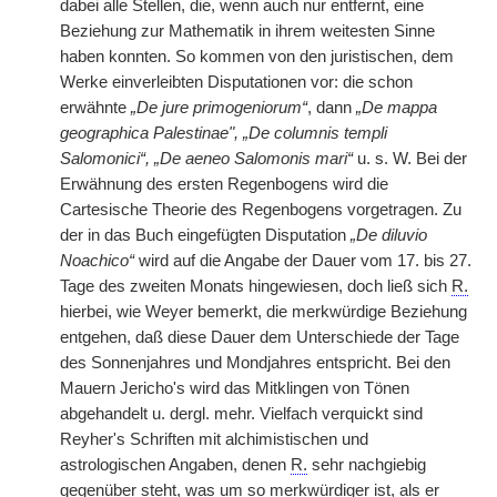
dabei alle Stellen, die, wenn auch nur entfernt, eine
Beziehung zur Mathematik in ihrem weitesten Sinne
haben konnten. So kommen von den juristischen, dem
Werke einverleibten Disputationen vor: die schon
erwähnte
„De jure primogeniorum“
, dann
„De mappa
geographica Palestinae", „De columnis templi
Salomonici“, „De aeneo Salomonis mari“
u. s. W. Bei der
Erwähnung des ersten Regenbogens wird die
Cartesische Theorie des Regenbogens vorgetragen. Zu
der in das Buch eingefügten Disputation
„De diluvio
Noachico“
wird auf die Angabe der Dauer vom 17. bis 27.
Tage des zweiten Monats hingewiesen, doch ließ sich
R.
hierbei, wie Weyer bemerkt, die merkwürdige Beziehung
entgehen, daß diese Dauer dem Unterschiede der Tage
des Sonnenjahres und Mondjahres entspricht. Bei den
Mauern Jericho's wird das Mitklingen von Tönen
abgehandelt u. dergl. mehr. Vielfach verquickt sind
Reyher's Schriften mit alchimistischen und
astrologischen Angaben, denen
R.
sehr nachgiebig
gegenüber steht, was um so merkwürdiger ist, als er