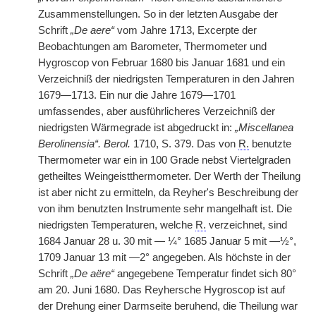
Zusammenstellungen. So in der letzten Ausgabe der
Schrift
„De aere“
vom Jahre 1713, Excerpte der
Beobachtungen am Barometer, Thermometer und
Hygroscop von Februar 1680 bis Januar 1681 und ein
Verzeichniß der niedrigsten Temperaturen in den Jahren
1679—1713. Ein nur die Jahre 1679—1701
umfassendes, aber ausführlicheres Verzeichniß der
niedrigsten Wärmegrade ist abgedruckt in:
„Miscellanea
Berolinensia“. Berol.
1710, S. 379. Das von
R.
benutzte
Thermometer war ein in 100 Grade nebst Viertelgraden
getheiltes Weingeistthermometer. Der Werth der Theilung
ist aber nicht zu ermitteln, da Reyher's Beschreibung der
von ihm benutzten Instrumente sehr mangelhaft ist. Die
niedrigsten Temperaturen, welche
R.
verzeichnet, sind
1684 Januar 28 u. 30 mit — ¼° 1685 Januar 5 mit —½°,
1709 Januar 13 mit —2° angegeben. Als höchste in der
Schrift
„De aëre“
angegebene Temperatur findet sich 80°
am 20. Juni 1680. Das Reyhersche Hygroscop ist auf
der Drehung einer Darmseite beruhend, die Theilung war