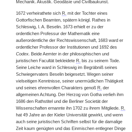
Mechanik. Akustik. Geodäsie und Civilbaukunst.
1672 verheirathete sich
R.
mit der Tochter eines
Gottorfischen Beamten, spätern königl. Rathes in
Schleswig, I. A. Beselin. 1673 erhielt er zu der
ordentlichen Professur der Mathematik eine
außerordentliche der Rechtswissenschaft, 1683 ward er
ordentlicher Professor der Institutionen und 1692 des
Codex.
Beide Aemter in der philosophischen und
juristischen Facultät bekleidete
R.
bis zu seinem Tode.
Seine Leiche ward in Schleswig im Begräbniß seines
Schwiegervaters Beselin beigesetzt. Wegen seiner
vielseitigen Kenntnisse, seiner unermüdlichen Thätigkeit
und seines ehrenvollen Charakters genoß
R.
der
allgemeinen Achtung. Der Herzog von Gotha verlieh ihm
1686 den Rathstitel und die Berliner Societät der
Wissenschaften ernannte ihn 1702 zu ihrem Mitgliede.
R.
hat 49 Jahre an der Kieler Universität gewirkt, und wenn
auch seine juristischen Schriften selbst für die damalige
Zeit kaum genügten und das Einmischen entlegner Dinge