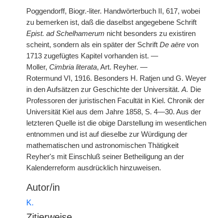
Poggendorff, Biogr.-liter. Handwörterbuch II, 617, wobei
zu bemerken ist, daß die daselbst angegebene Schrift
Epist. ad Schelhamerum
nicht besonders zu existiren
scheint, sondern als ein später der Schrift
De aëre
von
1713 zugefügtes Kapitel vorhanden ist. —
Moller,
Cimbria literata
, Art. Reyher. —
Rotermund VI, 1916. Besonders H. Ratjen und G. Weyer
in den Aufsätzen zur Geschichte der Universität.
A.
Die
Professoren der juristischen Facultät in Kiel. Chronik der
Universität Kiel aus dem Jahre 1858, S. 4—30. Aus der
letzteren Quelle ist die obige Darstellung im wesentlichen
entnommen und ist auf dieselbe zur Würdigung der
mathematischen
|
und astronomischen Thätigkeit
Reyher's mit Einschluß seiner Betheiligung an der
Kalenderreform ausdrücklich hinzuweisen.
Autor/in
K.
Zitierweise