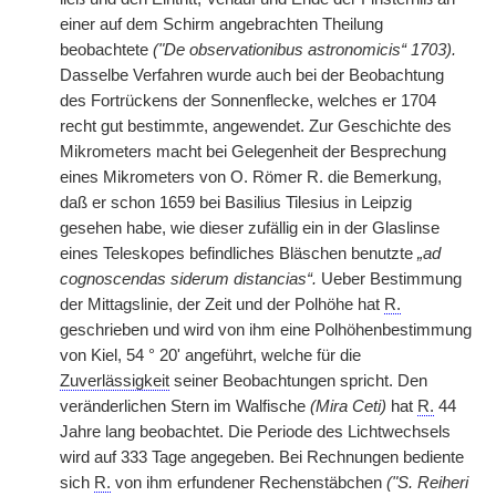
einer auf dem Schirm angebrachten Theilung
beobachtete
("De observationibus astronomicis“ 1703).
Dasselbe Verfahren wurde auch bei der Beobachtung
des Fortrückens der Sonnenflecke, welches er 1704
recht gut bestimmte, angewendet. Zur Geschichte des
Mikrometers macht bei Gelegenheit der Besprechung
eines Mikrometers von O. Römer R. die Bemerkung,
daß er schon 1659 bei Basilius Tilesius in Leipzig
gesehen habe, wie dieser zufällig ein in der Glaslinse
eines Teleskopes befindliches Bläschen benutzte
„ad
cognoscendas siderum distancias“.
Ueber Bestimmung
der Mittagslinie, der Zeit und der Polhöhe hat
R.
geschrieben und wird von ihm eine Polhöhenbestimmung
von Kiel, 54 ° 20' angeführt, welche für die
Zuverlässigkeit
seiner Beobachtungen spricht. Den
veränderlichen Stern im Walfische
(Mira Ceti)
hat
R.
44
Jahre lang beobachtet. Die Periode des Lichtwechsels
wird auf 333 Tage angegeben. Bei Rechnungen bediente
sich
R.
von ihm erfundener Rechenstäbchen
("S. Reiheri