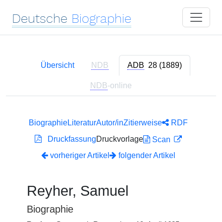
Deutsche
Biographie
Übersicht
NDB
ADB
28 (1889)
NDB
-online
Biographie
Literatur
Autor/in
Zitierweise
RDF
Druckfassung
Druckvorlage
Scan
vorheriger Artikel
folgender Artikel
Reyher, Samuel
Biographie