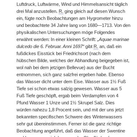
Luftdruck, Luftwärme, Wind und Himmelsansicht täglich
drei Mal anzustellen.
R.
ging gleich auf diesen Wunsch
ein, fügte noch Beobachtungen am Hygrometer hinzu
und beobachtete 34 Jahre lang von 1680—1713. Von den
physikalischen Untersuchungen möge Folgendes
erwähnt werden: In einer kleinen Schrift:
„Aquae marinae
dulcedo die 6. Februar. Anni 1697“
gibt
R.
an, daß ein
fußdickes Eisstück bei Friedrichsort (nach dem
hübschen Bilde, welches der Abhandlung beigegeben ist,
wol nah bei dem jetzigen Bellevue) aus der Bucht
entnommen, sich ganz salzfrei ergeben habe. Ebenso
das Wasser dicht unter dem Eise. Wasser aus 1½ Fuß
Tiefe sei schon etwas salzig gewesen. Wasser aus 5
Fuß Tiefe geschöpft, ergab beim Verdampfen von 4
Pfund Wasser 1 Unze und 1½ Skrupel Salz. Dies
würden nahezu 1,8 Procent sein, und mit der uns jetzt
bekannten specifischen Schwere des Winterwassers
sehr gut übereinstimmen. Ferner ist die ganz richtige
Beobachtung angeführt, daß das Wasser der Swentine