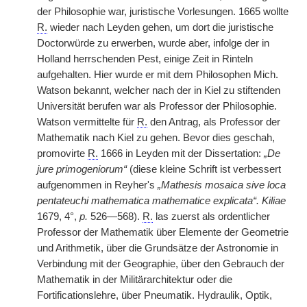
der Philosophie war, juristische Vorlesungen. 1665 wollte
R.
wieder nach Leyden gehen, um dort die juristische
Doctorwürde zu erwerben, wurde aber, infolge der in
Holland herrschenden Pest, einige Zeit in Rinteln
aufgehalten. Hier wurde er mit dem Philosophen Mich.
Watson bekannt, welcher nach der in Kiel zu stiftenden
Universität berufen war als Professor der Philosophie.
Watson vermittelte für
R.
den Antrag, als Professor der
Mathematik nach Kiel zu gehen. Bevor dies geschah,
promovirte
R.
1666 in Leyden mit der Dissertation:
„De
jure primogeniorum“
(diese kleine Schrift ist verbessert
aufgenommen in Reyher's
„Mathesis mosaica sive loca
pentateuchi mathematica mathematice explicata“. Kiliae
1679, 4°,
p.
526—568).
R.
las zuerst als ordentlicher
Professor der Mathematik über Elemente der Geometrie
und Arithmetik, über die Grundsätze der Astronomie in
Verbindung mit der Geographie, über den Gebrauch der
Mathematik in der Militärarchitektur oder die
Fortificationslehre, über Pneumatik. Hydraulik, Optik,