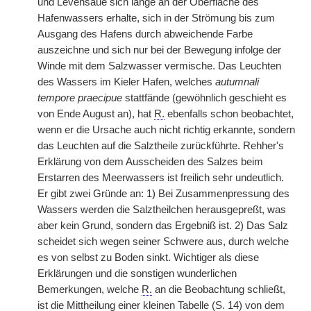
und Levensaue sich lange an der Oberfläche des
Hafenwassers erhalte, sich in der Strömung bis zum
Ausgang des Hafens durch abweichende Farbe
auszeichne und sich nur bei der Bewegung infolge der
Winde mit dem Salzwasser vermische. Das Leuchten
des Wassers im Kieler Hafen, welches
autumnali
tempore praecipue
stattfände (gewöhnlich geschieht es
von Ende August an), hat
R.
ebenfalls schon beobachtet,
wenn er die Ursache auch nicht richtig erkannte, sondern
das Leuchten auf die Salztheile zurückführte. Rehher's
Erklärung von dem Ausscheiden des Salzes beim
Erstarren des Meerwassers ist freilich sehr undeutlich.
Er gibt zwei Gründe an: 1) Bei Zusammenpressung des
Wassers werden die Salztheilchen herausgepreßt, was
aber kein Grund, sondern das Ergebniß ist. 2) Das Salz
scheidet
|
sich wegen seiner Schwere aus, durch welche
es von selbst zu Boden sinkt. Wichtiger als diese
Erklärungen und die sonstigen wunderlichen
Bemerkungen, welche
R.
an die Beobachtung schließt,
ist die Mittheilung einer kleinen Tabelle (S. 14) von dem