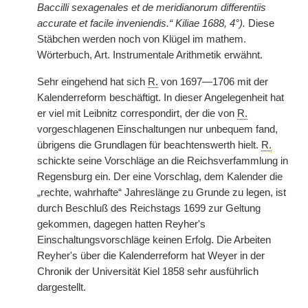
Baccilli sexagenales et de meridianorum differentiis
accurate et facile inveniendis.“ Kiliae 1688, 4°).
Diese
Stäbchen werden noch von Klügel im mathem.
Wörterbuch, Art. Instrumentale Arithmetik erwähnt.
Sehr eingehend hat sich
R.
von 1697—1706 mit der
Kalenderreform beschäftigt. In dieser Angelegenheit hat
er viel mit Leibnitz correspondirt, der die von
R.
vorgeschlagenen Einschaltungen nur unbequem fand,
übrigens die Grundlagen für beachtenswerth hielt.
R.
schickte seine Vorschläge an die Reichsverfammlung in
Regensburg ein. Der eine Vorschlag, dem Kalender die
„rechte, wahrhafte“ Jahreslänge zu Grunde zu legen, ist
durch Beschluß des Reichstags 1699 zur Geltung
gekommen, dagegen hatten Reyher's
Einschaltungsvorschläge keinen Erfolg. Die Arbeiten
Reyher's über die Kalenderreform hat Weyer in der
Chronik der Universität Kiel 1858 sehr ausführlich
dargestellt.