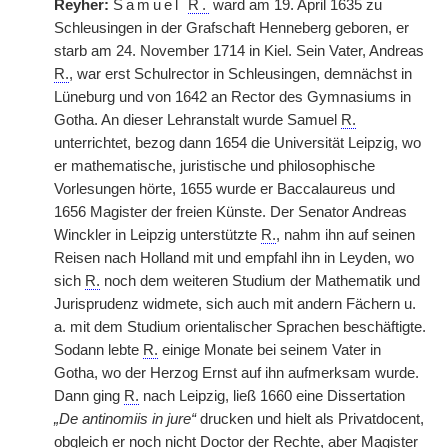
Reyher:
Samuel
R.
ward am 19. April 1635 zu
Schleusingen in der Grafschaft Henneberg geboren, er
starb am 24. November 1714 in Kiel. Sein Vater, Andreas
R.
, war erst Schulrector in Schleusingen, demnächst in
Lüneburg und von 1642 an Rector des Gymnasiums in
Gotha. An dieser Lehranstalt wurde Samuel
R.
unterrichtet, bezog dann 1654 die Universität Leipzig, wo
er mathematische, juristische und philosophische
Vorlesungen hörte, 1655 wurde er Baccalaureus und
1656 Magister der freien Künste. Der Senator Andreas
Winckler in Leipzig unterstützte
R.
, nahm ihn auf seinen
Reisen nach Holland mit und empfahl ihn in Leyden, wo
sich
R.
noch dem weiteren Studium der Mathematik und
Jurisprudenz widmete, sich auch mit andern Fächern u.
a. mit dem Studium orientalischer Sprachen beschäftigte.
Sodann lebte
R.
einige Monate bei seinem Vater in
Gotha, wo der Herzog Ernst auf ihn aufmerksam wurde.
Dann ging
R.
nach Leipzig, ließ 1660 eine Dissertation
„De antinomiis in jure“
drucken und hielt als Privatdocent,
obgleich er noch nicht Doctor der Rechte, aber Magister