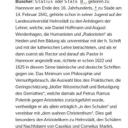
Buscher:
Statius
oder
Stats
B.
, geboren zu
Hannover am Ende des 16. Jahrhunderts,
†
zu Stade am
14. Februar 1641, gehörte schon in seiner Jugend auf der
Landesuniversität Helmstädt zu den Anhängern der
Lehrer, welche, wie Daniel Hoffmann und August
Werdenhagen, die Humanisten und „Rationisten“ als
Heiden und ihre Bildung als unvereinbar mit der h. Schrift
und mit der lutherischen Lehre betrachteten, und als er
dann zuerst als Rector und darauf als Pastor in
Hannover angestellt war, richtete er schon 1622 und
1625 in diesem Sinne lateinische und deutsche Schriften
gegen sie. Das Minimum von Philosophie und
Vernunftgebrauch, die Auswahl blos des Praktischen, die
Geringschätzung „bloßer Wissenschaft und Belustigung
des Gemüthes“, welche damals auf Petrus Ramus
Polemik gegen Aristoteles zurückgeführt wurde,
vertheidigte er als allein erträglich „in den Schulen“ und
vereinbar mit „dem wahren Christenthum“. Dies galt
besonders den Aristotelikern zu Helmstädt, den Schülern
und Nachfolgern von Caselius und Cornelius Martini,