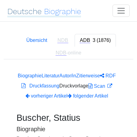
Deutsche
Biographie
Übersicht
NDB
ADB
3 (1876)
NDB
-online
Biographie
Literatur
Autor/in
Zitierweise
RDF
Druckfassung
Druckvorlage
Scan
vorheriger Artikel
folgender Artikel
Buscher, Statius
Biographie