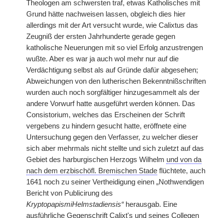
Theologen am schwersten traf, etwas Katholisches mit
Grund hätte nachweisen lassen, obgleich dies hier
allerdings mit der Art versucht wurde, wie Calixtus das
Zeugniß der ersten Jahrhunderte gerade gegen
katholische Neuerungen mit so viel Erfolg anzustrengen
wußte. Aber es war ja auch wol mehr nur auf die
Verdächtigung selbst als auf Gründe dafür abgesehen;
Abweichungen von den lutherischen Bekenntnißschriften
wurden auch noch sorgfältiger hinzugesammelt als der
andere Vorwurf hatte ausgeführt werden können. Das
Consistorium, welches das Erscheinen der Schrift
vergebens zu hindern gesucht hatte, eröffnete eine
Untersuchung gegen den Verfasser, zu welcher dieser
sich aber mehrmals nicht stellte und sich zuletzt auf das
Gebiet des harburgischen Herzogs Wilhelm
und von da
nach dem erzbischöfl. Bremischen Stade
flüchtete, auch
1641 noch zu seiner Vertheidigung einen „Nothwendigen
Bericht von Publicirung des
KryptopapismiHelmstadiensis“
herausgab. Eine
ausführliche Gegenschrift Calixt's und seines Collegen