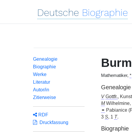
Deutsche
Biographie
Burm
Genealogie
Biographie
Werke
Mathematiker,
*
Literatur
Genealogie
Autor/in
V
Gottfr.
, Kuns
Zitierweise
M
Wilhelmine,
⚭
Pabianice (
RDF
3
S
, 1
T
.
Druckfassung
Biographie