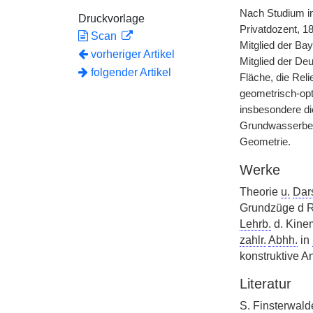
Nach Studium in
Druckvorlage
Privatdozent, 18
Scan
Mitglied der Ba
vorheriger Artikel
Mitglied der Deu
folgender Artikel
Fläche, die Reli
geometrisch-opt
insbesondere di
Grundwasserbew
Geometrie.
Werke
Theorie
u.
Dars
Grundzüge d Re
Lehrb.
d. Kinem
zahlr.
Abhh.
in
konstruktive A
Literatur
S. Finsterwalde