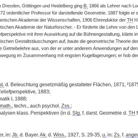
 Dresden, Göttingen und Heidelberg ging
B.
1866 als Lehrer nach Lo
72 ordentlicher Professor für darstellende Geometrie. 1887 folgte er
yerischen Akademie der Wissenschaften, 1906 Ehrendoktor der
TH
Ha
tschen Akademie der Naturforscher. - Er förderte die Lehre von den L
efperspektive mit ihrer Auswirkung auf die Bühnengestaltung, klärte i
ischen Gestaltstäuschungen auf, baute die geometrische Theorie der
e Getriebelehre aus, von der er unter anderem Anwendungen auf den
egung im Zusammenhang mit engsten Kugellagerungen; er hob den a
t.
d. Beleuchtung gesetzmäßig gestalteter Flächen, 1871, ²187
liefperspektive, 1883;
atik I, 1888;
math.
, techn., auch psychol.
Zss.
;
nalysen klass. Perspektiven (in d.
Slg.
f. darst. Geometrie d.
TH
M
r, in:
Jb.
d. Bayer.
Ak.
d.
Wiss.
, 1927, S. 29-35,
u.
in:
Zs.
f.
ange