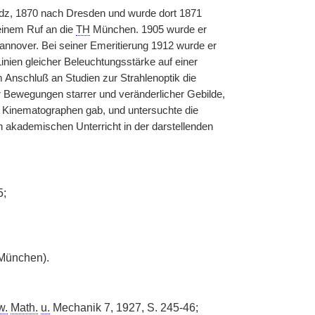
dz, 1870 nach Dresden und wurde dort 1871
 einem Ruf an die
TH
München. 1905 wurde er
nnover. Bei seiner Emeritierung 1912 wurde er
inien gleicher Beleuchtungsstärke auf einer
m Anschluß an Studien zur Strahlenoptik die
 Bewegungen starrer und veränderlicher Gebilde,
 Kinematographen gab, und untersuchte die
kademischen Unterricht in der darstellenden
5;
ünchen).
w.
Math.
u.
Mechanik 7, 1927, S. 245-46;