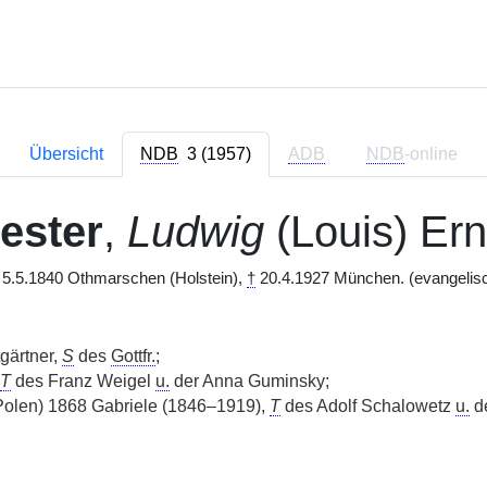
Übersicht
NDB
3 (1957)
ADB
NDB
-online
ester
,
Ludwig
(Louis) Er
5.5.1840 Othmarschen (Holstein),
†
20.4.1927 München. (evangelis
tgärtner,
S
des
Gottfr.
;
T
des Franz Weigel
u.
der Anna Guminsky;
Polen) 1868 Gabriele (1846–1919),
T
des Adolf Schalowetz
u.
de