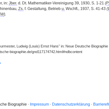
r, in:
Jber.
d. Dt. Mathematiker-Vereinigung 39, 1930, S. 1-21
(
P
schinenbau,
Zs.
f. Gestaltung, Betrieb
u.
Wschft., 1937, S. 41-43
(
(
W
).
"Burmester, Ludwig (Louis) Ernst Hans" in: Neue Deutsche Biographie 
utsche-biographie.de/gnd117174742.html#ndbcontent
che Biographie ·
Impressum
·
Datenschutzerklärung
·
Barrieref