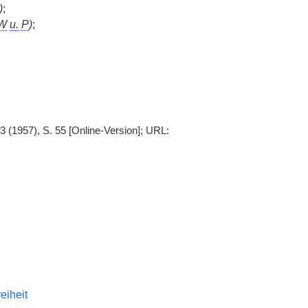
)
;
W
u.
P
)
;
3 (1957), S. 55 [Online-Version]; URL:
reiheit