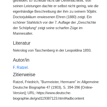
getrieben. Er scheute nicht die Oeffentlichkeit. Von
seinen Leistungen dachte er selbst nicht gering, wie die
eigenhändige Beschreibung der ihm zu seinem 50jähr.
Doctorjubiläum erwiesenen Ehren (1880) zeigt. Ein
schöner Stahlstich vor der 7. Auflage der „Geschichte
der Schöpfung“ zeigt seine scharfen Züge im
Mannesalter.
Literatur
Nekrolog von Taschenberg in der Leopoldina 1893.
Autor/in
F. Ratzel.
Zitierweise
Ratzel, Friedrich, "Burmeister, Hermann" in: Allgemeine
Deutsche Biographie 47 (1903), S. 394-396 [Online-
Version]; URL: https://www.deutsche-
biographie.de/gnd119387123.html#adbcontent