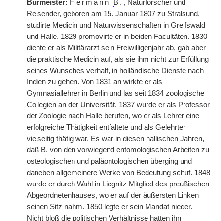
Burmeister:
Hermann
B.
, Naturforscher und
Reisender, geboren am 15. Januar 1807 zu Stralsund,
studirte Medicin und Naturwissenschaften in Greifswald
und Halle. 1829 promovirte er in beiden Facultäten. 1830
diente er als Militärarzt sein Freiwilligenjahr ab, gab aber
die praktische Medicin auf, als sie ihm nicht zur Erfüllung
seines Wunsches verhalf, in holländische Dienste nach
Indien zu gehen. Von 1831 an wirkte er als
Gymnasiallehrer in Berlin und las seit 1834 zoologische
Collegien an der Universität. 1837 wurde er als Professor
der Zoologie nach Halle berufen, wo er als Lehrer eine
erfolgreiche Thätigkeit entfaltete und als Gelehrter
vielseitig thätig war. Es war in diesen hallischen Jahren,
daß
B.
von den vorwiegend entomologischen Arbeiten zu
osteologischen und paläontologischen überging und
daneben allgemeinere Werke von Bedeutung schuf. 1848
wurde er durch Wahl in Liegnitz Mitglied des preußischen
Abgeordnetenhauses, wo er auf der äußersten Linken
seinen Sitz nahm. 1850 legte er sein Mandat nieder.
Nicht bloß die politischen Verhältnisse hatten ihn