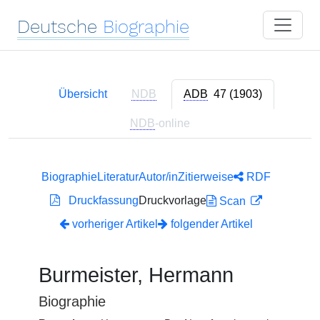
Deutsche
Biographie
Übersicht
NDB
ADB
47 (1903)
NDB
-online
Biographie
Literatur
Autor/in
Zitierweise
RDF
Druckfassung
Druckvorlage
Scan
vorheriger Artikel
folgender Artikel
Burmeister, Hermann
Biographie