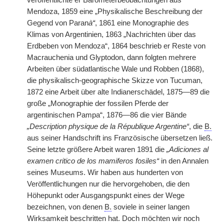
veröffentlichte er Barometerbeobachtungen aus
Mendoza, 1859 eine „Physikalische Beschreibung der
Gegend von Paran
à“
, 1861 eine Monographie des
Klimas von Argentinien, 1863 „Nachrichten über das
Erdbeben von Mendoza“, 1864 beschrieb er Reste von
Macrauchenia und Glyptodon, dann folgten mehrere
Arbeiten über südatlantische Wale und Robben (1868),
die physikalisch-geographische Skizze von Tucuman,
1872 eine Arbeit über alte Indianerschädel, 1875—89 die
große „Monographie der fossilen Pferde der
argentinischen Pampa“, 1876—86 die vier Bände
„Description physique de la République Argentine“
, die
B.
aus seiner Handschrift ins Französische übersetzen ließ.
Seine letzte größere Arbeit waren 1891 die
„Adiciones al
examen critico de los mamiferos fosiles“
in den Annalen
seines Museums. Wir haben aus hunderten von
Veröffentlichungen nur die hervorgehoben, die den
Höhepunkt oder Ausgangspunkt eines der Wege
bezeichnen, von denen
B.
soviele in seiner langen
Wirksamkeit beschritten hat. Doch möchten wir noch