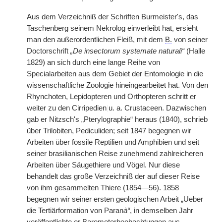
Aus dem Verzeichniß der Schriften Burmeister's, das
Taschenberg seinem Nekrolog einverleibt hat, ersieht
man den außerordentlichen Fleiß, mit dem
B.
von seiner
Doctorschrift
„De insectorum systemate naturali“
(Halle
1829) an sich durch eine lange Reihe von
Specialarbeiten aus dem Gebiet der Entomologie in die
wissenschaftliche Zoologie hineingearbeitet hat. Von den
Rhynchoten, Lepidopteren und Orthopteren schritt er
weiter zu den Cirripedien
|
u. a. Crustaceen. Dazwischen
gab er Nitzsch's „Pterylographie“ heraus (1840), schrieb
über Trilobiten, Pediculiden; seit 1847 begegnen wir
Arbeiten über fossile Reptilien und Amphibien und seit
seiner brasilianischen Reise zunehmend zahlreicheren
Arbeiten über Säugethiere und Vögel. Nur diese
behandelt das große Verzeichniß der auf dieser Reise
von ihm gesammelten Thiere (1854—56). 1858
begegnen wir seiner ersten geologischen Arbeit „Ueber
die Tertiärformation von Paran
à“
, in demselben Jahr