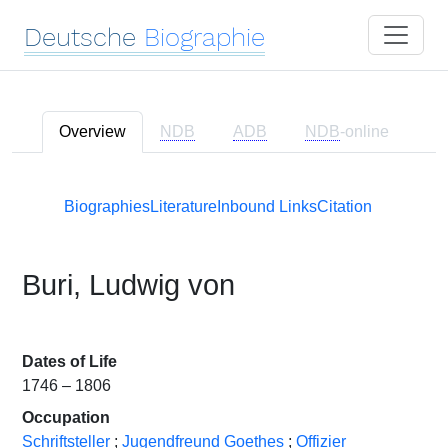
Deutsche
Biographie
Overview
NDB
ADB
NDB
-online
Biographies
Literature
Inbound Links
Citation
Buri, Ludwig von
Dates of Life
1746 – 1806
Occupation
Schriftsteller
;
Jugendfreund Goethes
;
Offizier