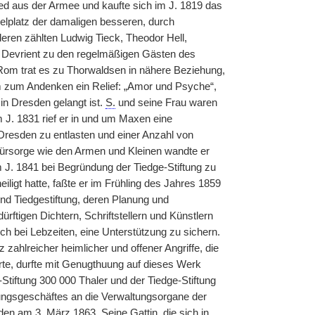
ed aus der Armee und kaufte sich im J. 1819 das
lplatz der damaligen besseren, durch
ren zählten Ludwig Tieck, Theodor Hell,
 Devrient zu den regelmäßigen Gästen des
Rom trat es zu Thorwaldsen in nähere Beziehung,
hm zum Andenken ein Relief: „Amor und Psyche“,
n Dresden gelangt ist.
S.
und seine Frau waren
m J. 1831 rief er in und um Maxen eine
Dresden zu entlasten und einer Anzahl von
Fürsorge wie den Armen und Kleinen wandte er
 J. 1841 bei Begründung der Tiedge-Stiftung zu
iligt hatte, faßte er im Frühling des Jahres 1859
und Tiedgestiftung, deren Planung und
ftigen Dichtern, Schriftstellern und Künstlern
ch bei Lebzeiten, eine Unterstützung zu sichern.
tz zahlreicher heimlicher und offener Angriffe, die
te, durfte mit Genugthuung auf dieses Werk
tiftung 300 000 Thaler und der Tiedge-Stiftung
ungsgeschäftes an die Verwaltungsorgane der
en am 3. März 1863. Seine Gattin, die sich in