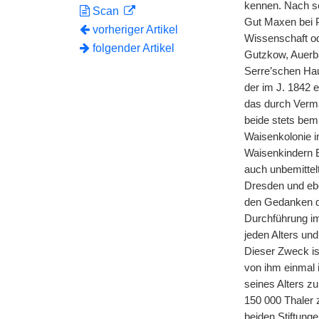
kennen. Nach se
Scan
Gut Maxen bei P
vorheriger Artikel
Wissenschaft od
folgender Artikel
Gutzkow, Auerba
Serre’schen Hau
der im J. 1842 
das durch Verm
beide stets bem
Waisenkolonie i
Waisenkindern E
auch unbemittel
Dresden und eben
den Gedanken
|
Durchführung im
jeden Alters und
Dieser Zweck is
von ihm einmal 
seines Alters z
150 000 Thaler 
beiden Stiftung