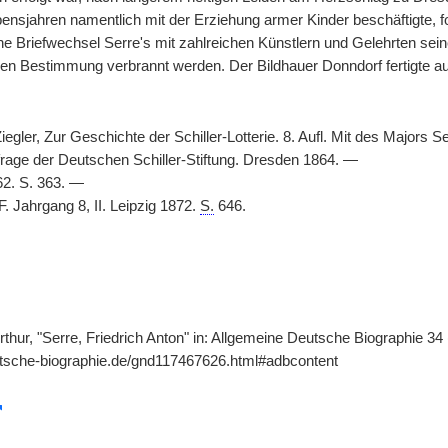
ebensjahren namentlich mit der Erziehung armer Kinder beschäftigte, 
e Briefwechsel Serre's mit zahlreichen Künstlern und Gelehrten sei
en Bestimmung verbrannt werden. Der Bildhauer Donndorf fertigte auf
iegler, Zur Geschichte der Schiller-Lotterie. 8. Aufl. Mit des Majors Se
sfrage der Deutschen Schiller-Stiftung. Dresden 1864. —
2. S. 363. —
F. Jahrgang 8, II. Leipzig 1872.
S.
646.
thur, "Serre, Friedrich Anton" in: Allgemeine Deutsche Biographie 34 
utsche-biographie.de/gnd117467626.html#adbcontent