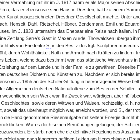
iner Vermählung mit ihr im J. 1817 nahm er als Major seinen Abschi
irna, das er ebenso wie sein Haus in Dresden, bald zu einem Samme
er Kunst ausgezeichneten Dresdner Gesellschaft machte. Unter ande
ch, Henselt, Dahl, Rietschel, Hübner, Bendemann, Emil und Eduard
ses. Im J. 1833 unternahm das Ehepaar eine Reise nach Italien. In 
eine Zeit lang Serre's Gast in Maxen wurde. Thorwaldsen übergab i
ächtniß von Friederike
S.
in den Besitz des kgl. Sculpturenmuseums i
üht, durch Wohlthätigkeit Noth und Armuth nach Kräften zu lindern. I
ns Leben, welche dazu bestimmt war, das städtische Waisenhaus in 
rziehung auf dem Lande und in der Familie zu gewähren. Dieselbe 
ten deutschen Dichtern und Künstlern zu. Nachdem er sich bereits im
so im J. 1855 an der Schiller-Stiftung in hervorragender Weise bethe
der Allgemeinen deutschen Nationallotterie zum Besten der Schiller- 
 wesentlichen sein Werk war. Ihr Zweck war, würdigen, aber hülfsbedür
 Geschlechtes, sowie deren Wittwen und Waisen, rechtzeitig, d. h. no
t, soweit das überhaupt möglich war, erreicht worden, und
S.
, der tro
in die Hand genommene Riesenaufgabe mit seltenr Energie durchführ
urückblicken. War es doch seinen Bemühungen gelungen, der Schiller-S
zuzuwenden. Er starb, noch ehe die definitive Regelung des Auszahl
en erfolgt war, nach längerem heftigen Leiden am Herzschlag zu Dresd