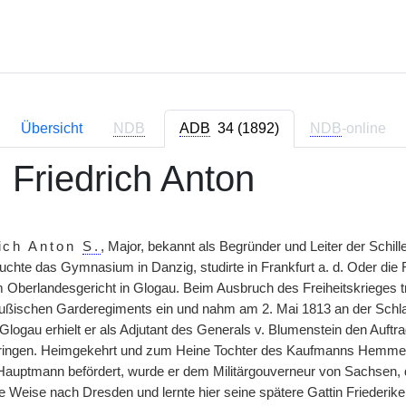
Übersicht
NDB
ADB
34 (1892)
NDB
-online
 Friedrich Anton
rich Anton
S.
, Major, bekannt als Begründer und Leiter der Schil
uchte das Gymnasium in Danzig, studirte in Frankfurt a. d. Oder die
Oberlandesgericht in Glogau. Beim Ausbruch des Freiheitskrieges trat 
ußischen Garderegiments ein und nahm am 2. Mai 1813 an der Schla
logau erhielt er als Adjutant des Generals v. Blumenstein den Auftr
bringen. Heimgekehrt und zum Heine Tochter des Kaufmanns Hemmer
uptmann befördert, wurde er dem Militärgouverneur von Sachsen, d
e Weise nach Dresden und lernte hier seine spätere Gattin Friederi