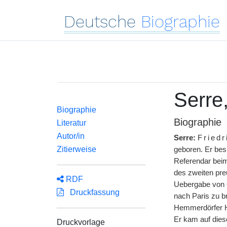
Deutsche
Biographie
Serre,
Biographie
Biographie
Literatur
Autor/in
Serre:
Fried
Zitierweise
geboren. Er bes
Referendar beim 
des zweiten pre
RDF
Uebergabe von G
Druckfassung
nach Paris zu 
Hemmerdörfer Ha
Er kam auf dies
Druckvorlage