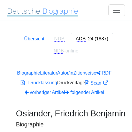
Deutsche
Biographie
Übersicht
NDB
ADB
24 (1887)
NDB
-online
Biographie
Literatur
Autor/in
Zitierweise
RDF
Druckfassung
Druckvorlage
Scan
vorheriger Artikel
folgender Artikel
Osiander, Friedrich Benjamin
Biographie