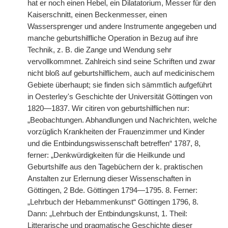
hat er noch einen Hebel, ein Dilatatorium, Messer für den
Kaiserschnitt, einen Beckenmesser, einen
Wassersprenger und andere Instrumente angegeben und
manche geburtshilfliche Operation in Bezug auf ihre
Technik, z. B. die Zange und Wendung sehr
vervollkommnet. Zahlreich sind seine Schriften und zwar
nicht bloß auf geburtshilflichem, auch auf medicinischem
Gebiete überhaupt; sie finden sich sämmtlich aufgeführt
in Oesterley's Geschichte der Universität Göttingen von
1820—1837. Wir citiren von geburtshilflichen nur:
„Beobachtungen. Abhandlungen und Nachrichten, welche
vorzüglich Krankheiten der Frauenzimmer und Kinder
und die Entbindungswissenschaft betreffen“ 1787, 8,
ferner: „Denkwürdigkeiten für die Heilkunde und
Geburtshilfe aus den Tagebüchern der k. praktischen
Anstalten zur Erlernung dieser Wissenschaften in
Göttingen, 2 Bde. Göttingen 1794—1795. 8. Ferner:
„Lehrbuch der Hebammenkunst“ Göttingen 1796, 8.
Dann: „Lehrbuch der Entbindungskunst, 1. Theil:
Litterarische und pragmatische Geschichte dieser