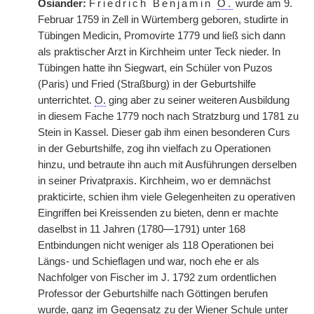
Osiander:
Friedrich Benjamin
O.
wurde am 9.
Februar 1759 in Zell in Würtemberg geboren, studirte in
Tübingen Medicin, Promovirte 1779 und ließ sich dann
als praktischer Arzt in Kirchheim unter Teck nieder. In
Tübingen hatte ihn Siegwart, ein Schüler von Puzos
(Paris) und Fried (Straßburg) in der Geburtshilfe
unterrichtet.
O.
ging aber zu seiner weiteren Ausbildung
in diesem Fache 1779 noch nach Stratzburg und 1781 zu
Stein in Kassel. Dieser gab ihm einen besonderen Curs
in der Geburtshilfe, zog ihn vielfach zu Operationen
hinzu, und betraute ihn auch mit Ausführungen derselben
in seiner Privatpraxis. Kirchheim, wo er demnächst
prakticirte, schien ihm viele Gelegenheiten zu operativen
Eingriffen bei Kreissenden zu bieten, denn er machte
daselbst in 11 Jahren (1780—1791) unter 168
Entbindungen nicht weniger als 118 Operationen bei
Längs- und Schieflagen und war, noch ehe er als
Nachfolger von Fischer im J. 1792 zum ordentlichen
Professor der Geburtshilfe nach Göttingen berufen
wurde, ganz im Gegensatz zu der Wiener Schule unter