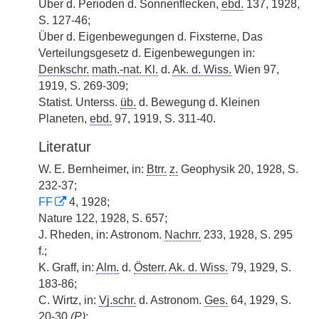
Über d. Perioden d. Sonnenflecken,
ebd.
137, 1928,
S. 127-46;
Über d. Eigenbewegungen d. Fixsterne, Das
Verteilungsgesetz d. Eigenbewegungen in:
Denkschr.
math.-nat. Kl.
d.
Ak. d. Wiss.
Wien 97,
1919, S. 269-309;
Statist. Unterss.
üb.
d. Bewegung d. Kleinen
Planeten,
ebd.
97, 1919, S. 311-40.
Literatur
W. E. Bernheimer, in:
Btrr.
z.
Geophysik 20, 1928, S.
232-37;
FF
4, 1928;
Nature 122, 1928, S. 657;
J. Rheden, in: Astronom.
Nachrr.
233, 1928, S. 295
f.;
K. Graff, in:
Alm.
d.
Österr.
Ak. d. Wiss.
79, 1929, S.
183-86;
C. Wirtz, in:
Vj.schr.
d. Astronom.
Ges.
64, 1929, S.
20-30
(
P
)
;