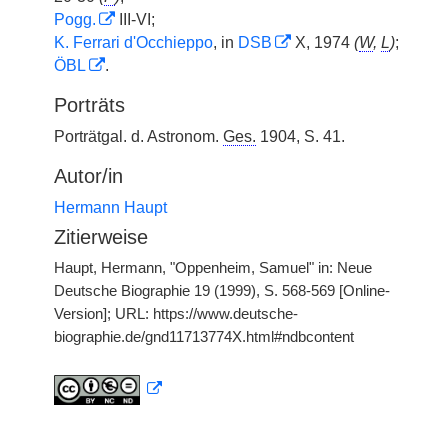
Pogg.
III-VI;
K. Ferrari d'Occhieppo
, in
DSB
X, 1974
(
W
,
L
)
;
ÖBL
.
Porträts
Porträtgal. d. Astronom.
Ges.
1904, S. 41.
Autor/in
Hermann Haupt
Zitierweise
Haupt, Hermann, "Oppenheim, Samuel" in: Neue
Deutsche Biographie 19 (1999), S. 568-569 [Online-
Version]; URL: https://www.deutsche-
biographie.de/gnd11713774X.html#ndbcontent