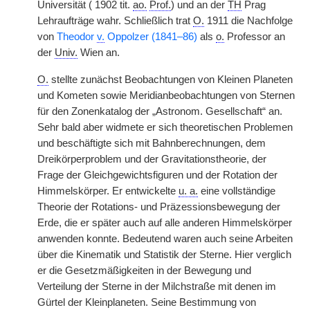
Universität ( 1902 tit.
ao.
Prof.
) und an der
TH
Prag
Lehraufträge wahr. Schließlich trat
O.
1911 die Nachfolge
von
Theodor
v.
Oppolzer (1841–86)
als
o.
Professor an
der
Univ.
Wien an.
O.
stellte zunächst Beobachtungen von Kleinen Planeten
und Kometen sowie Meridianbeobachtungen von Sternen
für den Zonenkatalog der „Astronom. Gesellschaft“ an.
Sehr bald aber widmete er sich theoretischen Problemen
und beschäftigte sich mit Bahnberechnungen, dem
Dreikörperproblem und der Gravitationstheorie, der
Frage der Gleichgewichtsfiguren und der Rotation der
Himmelskörper. Er entwickelte
u. a.
eine vollständige
Theorie der Rotations- und Präzessionsbewegung der
Erde, die er später auch auf alle anderen Himmelskörper
anwenden konnte. Bedeutend waren auch seine Arbeiten
über die Kinematik und Statistik der Sterne. Hier verglich
er die Gesetzmäßigkeiten in der Bewegung und
Verteilung der Sterne in der Milchstraße mit denen im
Gürtel der Kleinplaneten. Seine Bestimmung von