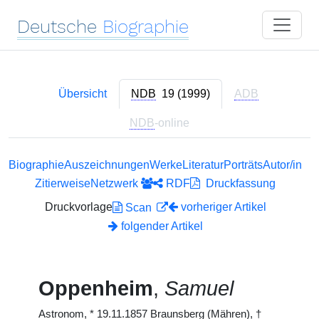
Deutsche
Biographie
Übersicht
NDB
19 (1999)
ADB
NDB
-online
Biographie
Auszeichnungen
Werke
Literatur
Porträts
Autor/in
Zitierweise
Netzwerk
RDF
Druckfassung
Druckvorlage
vorheriger Artikel
Scan
folgender Artikel
Oppenheim
,
Samuel
Astronom,
*
19.11.1857 Braunsberg (Mähren),
†