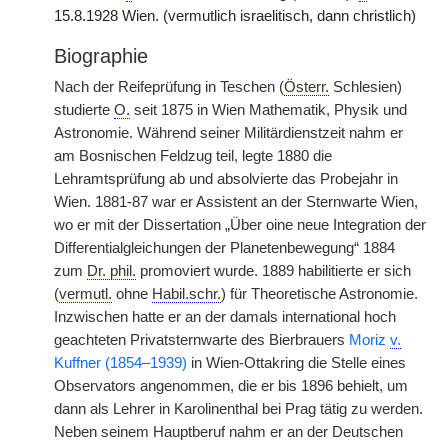
15.8.1928 Wien. (vermutlich israelitisch, dann christlich)
Biographie
Nach der Reifeprüfung in Teschen (
Österr.
Schlesien)
studierte
O.
seit 1875 in Wien Mathematik, Physik und
Astronomie. Während seiner Militärdienstzeit nahm er
am Bosnischen Feldzug teil, legte 1880 die
Lehramtsprüfung ab und absolvierte das Probejahr in
Wien. 1881-87 war er Assistent an der Sternwarte Wien,
wo er mit der Dissertation „Über oine neue Integration der
Differentialgleichungen der Planetenbewegung“ 1884
zum
Dr. phil.
promoviert wurde. 1889 habilitierte er sich
(
vermutl.
ohne
Habil.schr.
) für Theoretische Astronomie.
Inzwischen hatte er an der damals international hoch
geachteten Privatsternwarte des Bierbrauers
Moriz
v.
Kuffner (1854–1939)
in Wien-Ottakring die Stelle eines
Observators angenommen, die er bis 1896 behielt, um
dann als Lehrer in Karolinenthal bei Prag tätig zu werden.
Neben seinem Hauptberuf nahm er an der Deutschen