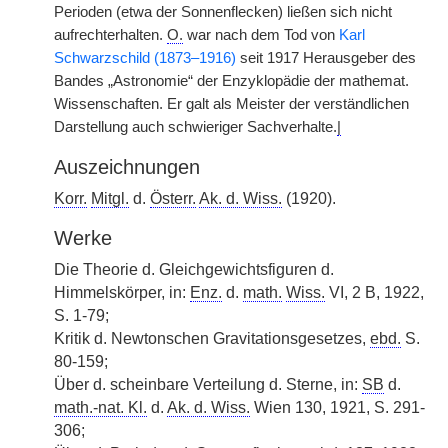
Perioden (etwa der Sonnenflecken) ließen sich nicht
aufrechterhalten.
O.
war nach dem Tod von
Karl
Schwarzschild (1873–1916)
seit 1917 Herausgeber des
Bandes „Astronomie“ der Enzyklopädie der mathemat.
Wissenschaften. Er galt als Meister der verständlichen
Darstellung auch schwieriger Sachverhalte.
|
Auszeichnungen
Korr.
Mitgl.
d.
Österr.
Ak. d. Wiss.
(1920).
Werke
Die Theorie d. Gleichgewichtsfiguren d.
Himmelskörper, in:
Enz.
d.
math.
Wiss.
VI, 2 B, 1922,
S. 1-79;
Kritik d. Newtonschen Gravitationsgesetzes,
ebd.
S.
80-159;
Über d. scheinbare Verteilung d. Sterne, in:
SB
d.
math.-nat. Kl.
d.
Ak. d. Wiss.
Wien 130, 1921, S. 291-
306;