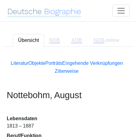
Deutsche
Biographie
Übersicht
NDB
ADB
NDB
-online
Literatur
Objekte
Porträts
Eingehende Verknüpfungen
Zitierweise
Nottebohm, August
Lebensdaten
1813 – 1887
Beruf/Funktion