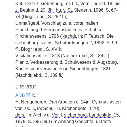
Krit. Texte
z.
siebenbürg.
-
dt.
Lit.
, Vom Ende d. 18. bis
z.
Beginn d. 20.
Jh.
,
hg.
v.
St.
Sienerth, 1996, S. 67-
74 (
Biogr.
:
ebd.
, S. 282 f.);
Unmaßgebl. Vorschlag zu e. vorteilhaften
Einrichtung d. Hermannstädter
ev.
Schul- u.
Kirchenwesens, 1796 (
Nachdr.
in: F. Teutsch, Die
siebenbürg.
-
sächs.
Schulordnungen 2, 1892, S. 99
ff.,
Biogr.
:
ebd.
, S. XVII);
Visitationsartikel 1818 (
Nachdr.
ebd.
, S. 184 ff.);
Plan
z.
Verbesserung d. Schulwesens d. Augsburg.
Konfessionsverwandten in Siebenbürgen, 1821
(
Nachdr.
ebd.
, S. 189 ff.).
Literatur
ADB
23;
H. Neugeboren, Drei Arbeiten e. 14jg. Gymnasiasten
vor 100 J., in: Schul- u. Kirchenbote 1870;
ders.
, in: Archiv d.
Ver.
f.
siebenbürg.
Landeskde.
15,
1879, S. 296-393 (im Anhang Gedichte u. Briefe