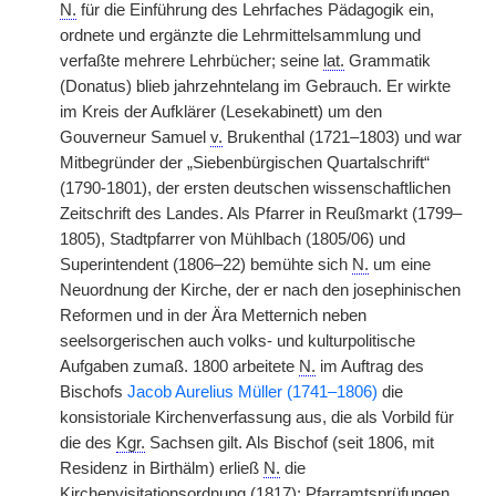
N.
für die Einführung des Lehrfaches Pädagogik ein,
ordnete und ergänzte die Lehrmittelsammlung und
verfaßte mehrere Lehrbücher; seine
lat.
Grammatik
(Donatus) blieb jahrzehntelang im Gebrauch. Er wirkte
im Kreis der Aufklärer (Lesekabinett) um den
Gouverneur Samuel
v.
Brukenthal (1721–1803) und war
Mitbegründer der „Siebenbürgischen Quartalschrift“
(1790-1801), der ersten deutschen wissenschaftlichen
Zeitschrift des Landes. Als Pfarrer in Reußmarkt (1799–
1805), Stadtpfarrer von Mühlbach (1805/06) und
Superintendent (1806–22) bemühte sich
N.
um eine
Neuordnung der Kirche, der er nach den josephinischen
Reformen und in der Ära Metternich neben
seelsorgerischen auch volks- und kulturpolitische
Aufgaben zumaß. 1800 arbeitete
N.
im Auftrag des
Bischofs
Jacob Aurelius Müller (1741–1806)
die
konsistoriale Kirchenverfassung aus, die als Vorbild für
die des
Kgr.
Sachsen gilt. Als Bischof (seit 1806, mit
Residenz in Birthälm) erließ
N.
die
Kirchenvisitationsordnung (1817); Pfarramtsprüfungen