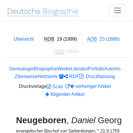
Deutsche
Biographie
Übersicht
NDB
19 (1999)
ADB
23 (1886)
NDB
-online
Genealogie
Biographie
Werke
Literatur
Porträts
Autor/in
Zitierweise
Netzwerk
RDF
Druckfassung
Druckvorlage
vorheriger Artikel
Scan
folgender Artikel
Neugeboren
,
Daniel
Georg
evangelischer Bischof von Siebenbürgen,
*
21.9.1759