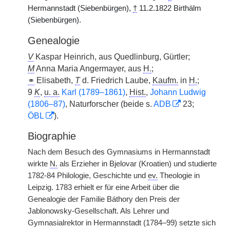
Hermannstadt (Siebenbürgen),
†
11.2.1822 Birthälm
(Siebenbürgen).
Genealogie
V
Kaspar Heinrich, aus Quedlinburg, Gürtler;
M
Anna Maria Angermayer, aus
H.
;
⚭
Elisabeth,
T
d. Friedrich Laube,
Kaufm.
in
H.
;
9
K
,
u. a.
Karl (1789–1861)
,
Hist.
,
Johann Ludwig
(1806–87)
, Naturforscher (beide s.
ADB
23;
ÖBL
).
Biographie
Nach dem Besuch des Gymnasiums in Hermannstadt
wirkte
N.
als Erzieher in Bjelovar (Kroatien) und studierte
1782-84 Philologie, Geschichte und
ev.
Theologie in
Leipzig. 1783 erhielt er für eine Arbeit über die
Genealogie der Familie Báthory den Preis der
Jablonowsky-Gesellschaft. Als Lehrer und
Gymnasialrektor in Hermannstadt (1784–99) setzte sich