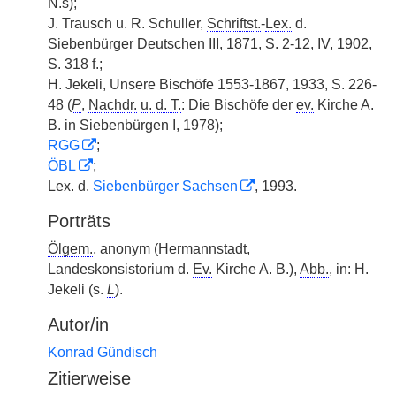
N.
s);
J. Trausch u. R. Schuller,
Schriftst.
-
Lex.
d.
Siebenbürger Deutschen III, 1871, S. 2-12, IV, 1902,
S. 318 f.;
H. Jekeli, Unsere Bischöfe 1553-1867, 1933, S. 226-
48 (
P
,
Nachdr.
u. d. T.
: Die Bischöfe der
ev.
Kirche A.
B. in Siebenbürgen I, 1978);
RGG
;
ÖBL
;
Lex.
d.
Siebenbürger Sachsen
, 1993.
Porträts
Ölgem.
, anonym (Hermannstadt,
Landeskonsistorium d.
Ev.
Kirche A. B.),
Abb.
, in: H.
Jekeli (s.
L
).
Autor/in
Konrad Gündisch
Zitierweise