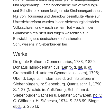
und regelmäßige Gemeindebesuche mit Verwaltungs-
und Schulinspektionen festigten die Kirchenorganisation.
N.
s von Rousseau und Basedow beeinflußte Pläne zur
Unterrichtsreform wurden in den siebenbürgischsächs.
Volksschulen und – nach seinem Tod – auch in den
Gymnasien realisiert und trugen wesentlich zur
Entwicklung des deutschen konfessionellen
Schulwesens in Siebenbürgen bei.
Werke
De gente Bathorea Commentarius, 1783, ²1829;
Donatus latino-germanicus (
Lehrb.
d.
lat.
u.
dt.
Grammatik f. d. unteren Gymnasialklassen), 1795;
Über d. Lage u. Hindernisse d. Schriftstellerei in
Siebenbürgen, in: Siebenbürg.
Quartalschr.
1, 1790,
S. 1-27 (
Nachdr.
in: Aufklärung, Schrifttum d.
Siebenbürger Sachsen u. Banater Schwaben,
hg.
v.
C. Göllner u. H. Stănescu, 1974, S. 286-99,
Biogr.
:
ebd.
, S. 285 f.);