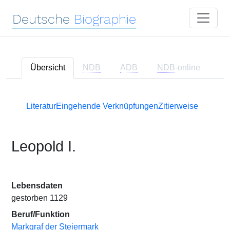
Deutsche
Biographie
Übersicht
NDB
ADB
NDB
-online
Literatur
Eingehende Verknüpfungen
Zitierweise
Leopold I.
Lebensdaten
gestorben 1129
Beruf/Funktion
Markgraf der Steiermark