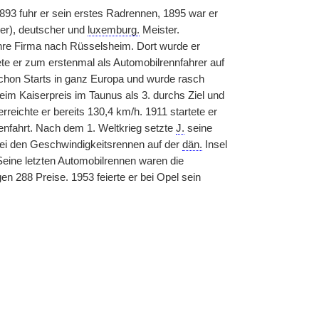
 1893 fuhr er sein erstes Radrennen, 1895 war er
ger), deutscher und
luxemburg.
Meister.
ihre Firma nach Rüsselsheim. Dort wurde er
ete er zum erstenmal als Automobilrennfahrer auf
chon Starts in ganz Europa und wurde rasch
im Kaiserpreis im Taunus als 3. durchs Ziel und
eichte er bereits 130,4 km/h. 1911 startete er
enfahrt. Nach dem 1. Weltkrieg setzte
J.
seine
 bei den Geschwindigkeitsrennen auf der
dän.
Insel
Seine letzten Automobilrennen waren die
n 288 Preise. 1953 feierte er bei Opel sein