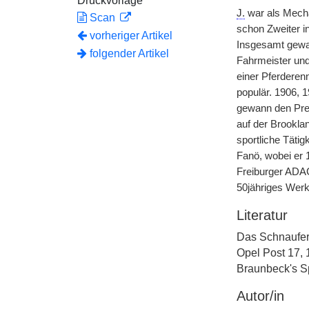
Druckvorlage
J.
war als Mechan
Scan
schon Zweiter i
vorheriger Artikel
Insgesamt gewan
folgender Artikel
Fahrmeister und
einer Pferderen
populär. 1906, 
gewann den Prei
auf der Brookla
sportliche Täti
Fanö, wobei er 
Freiburger ADA
50jähriges Werk
Literatur
Das Schnauferl
Opel Post 17, 
Braunbeck's Sp
Autor/in