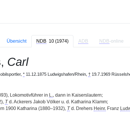
Übersicht
NDB
10 (1974)
ADB
NDB
-online
s
,
Carl
bilsportler,
*
11.12.1875 Ludwigshafen/Rhein,
†
19.7.1969 Rüsselshe
93), Lokomotivführer in
L.
, dann in Kaiserslautern;
),
T
d. Ackerers Jakob Völker u. d. Katharina Klamm;
rn 1900 Katharina (1880–1932),
T
d. Drehers
Heinr.
Franz
Ludw