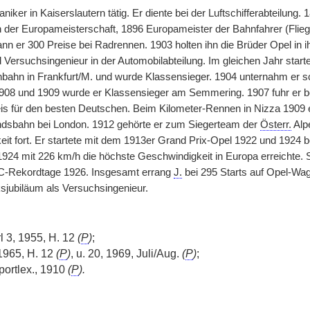
iker in Kaiserslautern tätig. Er diente bei der Luftschifferabteilung.
n der Europameisterschaft, 1896 Europameister der Bahnfahrer (Flie
n er 300 Preise bei Radrennen. 1903 holten ihn die Brüder Opel in 
 Versuchsingenieur in der Automobilabteilung. Im gleichen Jahr start
nbahn in Frankfurt/M. und wurde Klassensieger. 1904 unternahm er s
1908 und 1909 wurde er Klassensieger am Semmering. 1907 fuhr er be
s für den besten Deutschen. Beim Kilometer-Rennen in Nizza 1909 err
ndsbahn bei London. 1912 gehörte er zum Siegerteam der
Österr.
Alp
gkeit fort. Er startete mit dem 1913er Grand Prix-Opel 1922 und 1924
1924 mit 226 km/h die höchste Geschwindigkeit in Europa erreichte. 
C-Rekordtage 1926. Insgesamt errang
J.
bei 295 Starts auf Opel-Wage
sjubiläum als Versuchsingenieur.
 3, 1955, H. 12
(
P
)
;
1965, H. 12
(
P
)
, u. 20, 1969, Juli/Aug.
(
P
)
;
ortlex., 1910
(
P
).