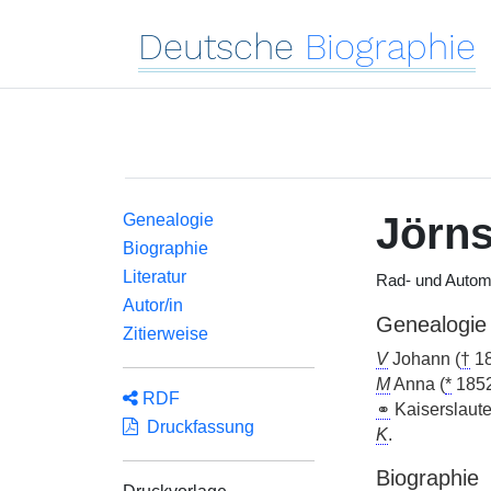
Deutsche
Biographie
Jörn
Genealogie
Biographie
Literatur
Rad- und Automo
Autor/in
Genealogie
Zitierweise
V
Johann (
†
18
M
Anna (
*
1852
RDF
⚭
Kaiserslaute
Druckfassung
K
.
Biographie