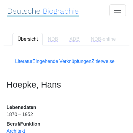
Deutsche
Biographie
Übersicht
NDB
ADB
NDB
-online
Literatur
Eingehende Verknüpfungen
Zitierweise
Hoepke, Hans
Lebensdaten
1870 – 1952
Beruf/Funktion
Architekt