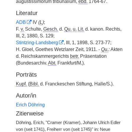
augustissimorum tribunalium,
ebd.
1764-67.
Literatur
ADB
IV
(
L
)
;
F.
v.
Schulte,
Gesch.
d.
Qu.
u.
Lit.
d. kanon. Rechts,
III, 2, 1880, S. 129;
Stintzing-Landsberg
, III, 1, 1898, S. 273-77;
H. Gloel, Goethes Wetzlarer Zeit, 1911. -
Qu.
:
Akten
d. Reichskammergerichts
betr.
Präsentation
(Bundesarchiv.
Abt.
Frankfurt/M.).
Porträts
Kupf.
(
Bibl.
d. Franckeschen Stiftung, Halle/S.).
Autor/in
Erich Döhring
Zitierweise
Döhring, Erich, "Cramer (Kramer), Johann Ulrich Edler
von (seit 1741), Freiherr von (seit 1745)" in: Neue