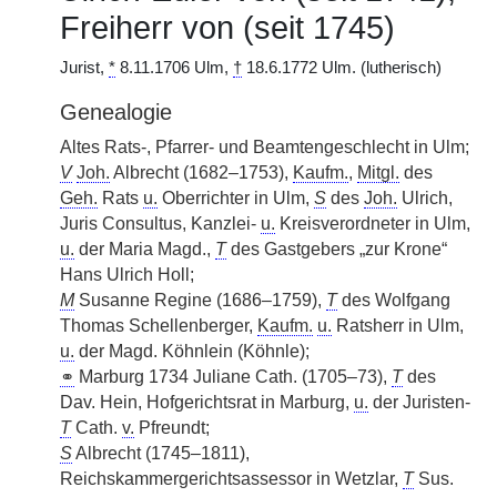
Freiherr von (seit 1745)
Jurist,
*
8.11.1706 Ulm,
†
18.6.1772 Ulm. (lutherisch)
Genealogie
Altes Rats-, Pfarrer- und Beamtengeschlecht in Ulm;
V
Joh.
Albrecht (1682–1753),
Kaufm.
,
Mitgl.
des
Geh.
Rats
u.
Oberrichter in Ulm,
S
des
Joh.
Ulrich,
Juris Consultus, Kanzlei-
u.
Kreisverordneter in Ulm,
u.
der Maria Magd.,
T
des Gastgebers „zur Krone“
Hans Ulrich Holl;
M
Susanne Regine (1686–1759),
T
des Wolfgang
Thomas Schellenberger,
Kaufm.
u.
Ratsherr in Ulm,
u.
der Magd. Köhnlein (Köhnle);
⚭
Marburg 1734 Juliane Cath. (1705–73),
T
des
Dav. Hein, Hofgerichtsrat in Marburg,
u.
der Juristen-
T
Cath.
v.
Pfreundt;
S
Albrecht (1745–1811),
Reichskammergerichtsassessor in Wetzlar,
T
Sus.