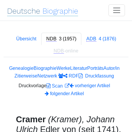
Deutsche
Biographie
Übersicht
NDB
3 (1957)
ADB
4 (1876)
NDB
-online
Genealogie
Biographie
Werke
Literatur
Porträts
Autor/in
Zitierweise
Netzwerk
RDF
Druckfassung
Druckvorlage
vorheriger Artikel
Scan
folgender Artikel
Cramer
(Kramer), Johann
Ulrich
Edler von (seit 1741),