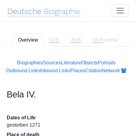
Deutsche
Biographie
Overview
NDB
ADB
NDB
-online
Biographies
Sources
Literature
Objects
Portraits
Outbound Links
Inbound Links
Places
Citation
Network
Bela IV.
Dates of Life
gestorben 1271
Place of death