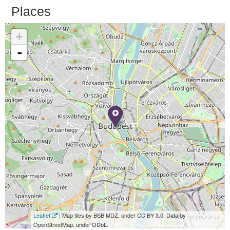
Places
+
-
Leaflet
| Map tiles by BSB MDZ, under CC BY 3.0. Data by
OpenStreetMap, under ODbL.