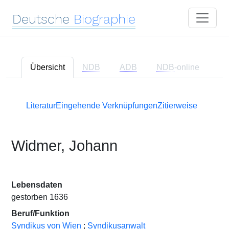
Deutsche
Biographie
Übersicht
NDB
ADB
NDB
-online
Literatur
Eingehende Verknüpfungen
Zitierweise
Widmer, Johann
Lebensdaten
gestorben 1636
Beruf/Funktion
Syndikus von Wien
;
Syndikusanwalt