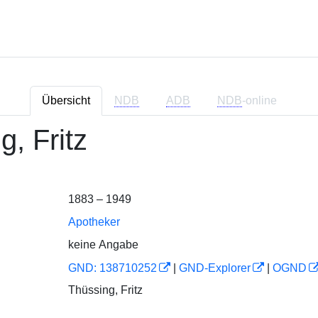
Übersicht
NDB
ADB
NDB
-online
g, Fritz
1883 – 1949
Apotheker
keine Angabe
GND: 138710252
|
GND-Explorer
|
OGND
Thüssing, Fritz