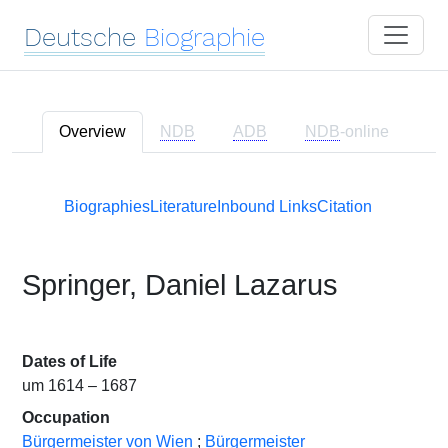
Deutsche
Biographie
Overview
NDB
ADB
NDB
-online
Biographies
Literature
Inbound Links
Citation
Springer, Daniel Lazarus
Dates of Life
um 1614 – 1687
Occupation
Bürgermeister von Wien
;
Bürgermeister