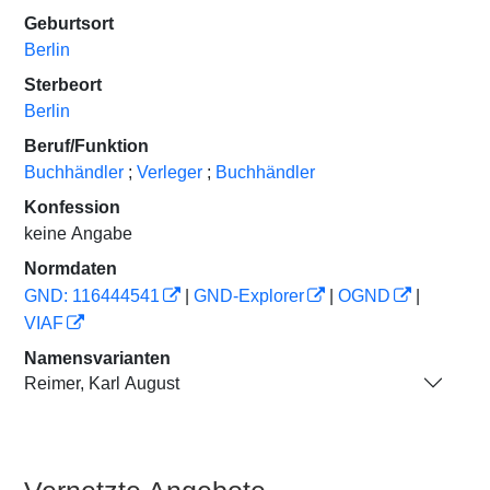
Geburtsort
Berlin
Sterbeort
Berlin
Beruf/Funktion
Buchhändler
;
Verleger
;
Buchhändler
Konfession
keine Angabe
Normdaten
GND: 116444541
|
GND-Explorer
|
OGND
|
VIAF
Namensvarianten
Reimer, Karl August