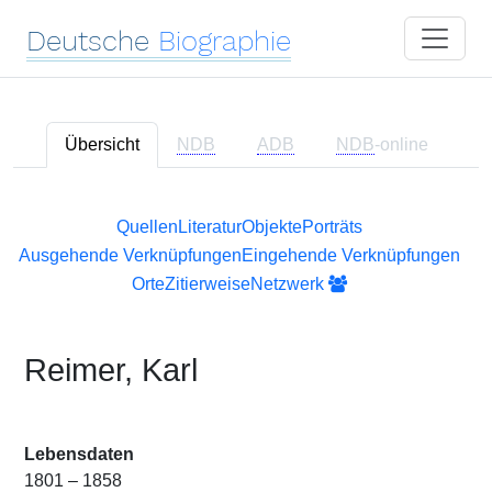
Deutsche
Biographie
Übersicht
NDB
ADB
NDB
-online
Quellen
Literatur
Objekte
Porträts
Ausgehende Verknüpfungen
Eingehende Verknüpfungen
Orte
Zitierweise
Netzwerk
Reimer, Karl
Lebensdaten
1801 – 1858