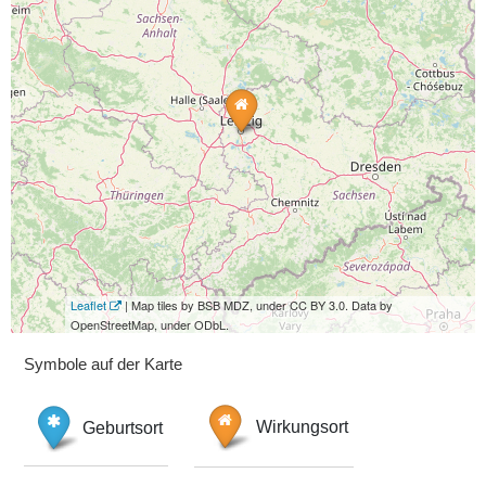
Leaflet
| Map tiles by BSB MDZ, under CC BY 3.0. Data by
OpenStreetMap, under ODbL.
Symbole auf der Karte
Geburtsort
Wirkungsort