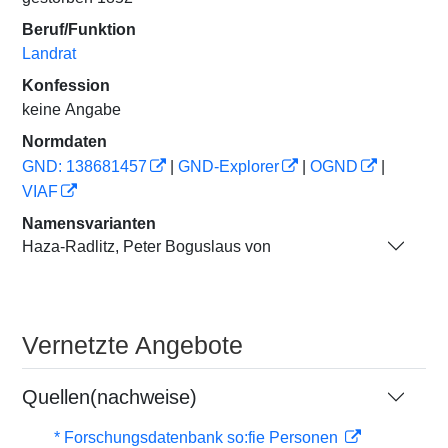
Beruf/Funktion
Landrat
Konfession
keine Angabe
Normdaten
GND: 138681457
|
GND-Explorer
|
OGND
|
VIAF
Namensvarianten
Haza-Radlitz, Peter Boguslaus von
Vernetzte Angebote
Quellen(nachweise)
* Forschungsdatenbank so:fie Personen