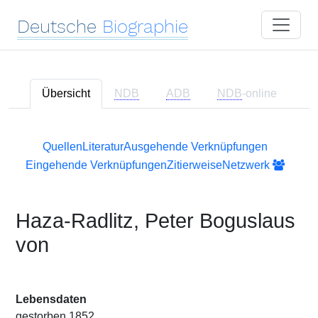
Deutsche
Biographie
Übersicht
NDB
ADB
NDB
-online
Quellen
Literatur
Ausgehende Verknüpfungen
Eingehende Verknüpfungen
Zitierweise
Netzwerk
Haza-Radlitz, Peter Boguslaus
von
Lebensdaten
gestorben 1852