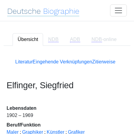
Deutsche
Biographie
Übersicht
NDB
ADB
NDB
-online
Literatur
Eingehende Verknüpfungen
Zitierweise
Elfinger, Siegfried
Lebensdaten
1902 – 1969
Beruf/Funktion
Maler
;
Graphiker
;
Künstler
;
Grafiker