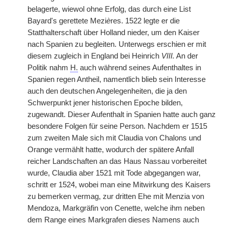
belagerte, wiewol ohne Erfolg, das durch eine List
Bayard's gerettete Mezi
è
res. 1522 legte er die
Statthalterschaft über Holland nieder, um den Kaiser
nach Spanien zu begleiten. Unterwegs erschien er mit
diesem zugleich in England bei Heinrich
VIII.
An der
Politik nahm
H.
auch während seines Aufenthaltes in
Spanien regen Antheil, namentlich blieb sein Interesse
auch den deutschen Angelegenheiten, die ja den
Schwerpunkt jener historischen Epoche bilden,
zugewandt. Dieser Aufenthalt in Spanien hatte auch ganz
besondere Folgen für seine Person. Nachdem er 1515
zum zweiten Male sich mit Claudia von Chalons und
Orange vermählt hatte, wodurch der spätere Anfall
reicher Landschaften an das Haus Nassau vorbereitet
wurde, Claudia aber 1521 mit Tode abgegangen war,
schritt er 1524, wobei man eine Mitwirkung des Kaisers
zu bemerken vermag, zur dritten Ehe mit Menzia von
Mendoza, Markgräfin von Cenette, welche ihm neben
dem Range eines Markgrafen dieses Namens auch