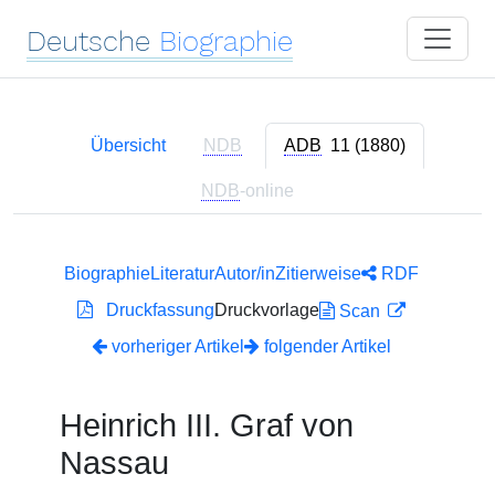
Deutsche
Biographie
Übersicht
NDB
ADB
11 (1880)
NDB
-online
Biographie
Literatur
Autor/in
Zitierweise
RDF
Druckfassung
Druckvorlage
Scan
vorheriger Artikel
folgender Artikel
Heinrich III. Graf von
Nassau