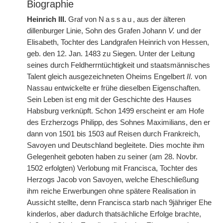
Biographie
Heinrich III.
Graf von
Nassau
, aus der älteren
dillenburger Linie, Sohn des Grafen Johann
V.
und der
Elisabeth, Tochter des Landgrafen Heinrich von Hessen,
geb. den 12. Jan. 1483 zu Siegen. Unter der Leitung
seines durch Feldherrntüchtigkeit und staatsmännisches
Talent gleich ausgezeichneten Oheims Engelbert
II.
von
Nassau entwickelte er frühe dieselben Eigenschaften.
Sein Leben ist eng mit der Geschichte des Hauses
Habsburg verknüpft. Schon 1499 erscheint er am Hofe
des Erzherzogs Philipp, des Sohnes Maximilians, den er
dann von 1501 bis 1503 auf Reisen durch Frankreich,
Savoyen und Deutschland begleitete. Dies mochte ihm
Gelegenheit geboten haben zu seiner (am 28. Novbr.
1502 erfolgten) Verlobung mit Francisca, Tochter des
Herzogs Jacob von Savoyen, welche Eheschließung
ihm reiche Erwerbungen ohne spätere Realisation in
Aussicht stellte, denn Francisca starb nach 9jähriger Ehe
kinderlos, aber dadurch thatsächliche Erfolge brachte,