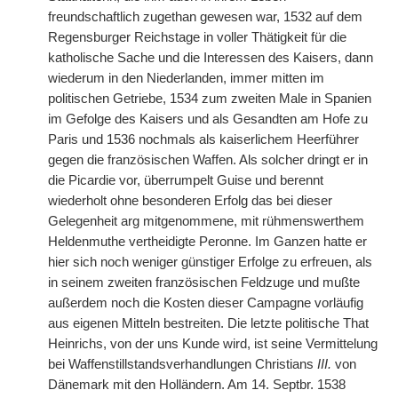
freundschaftlich zugethan gewesen war, 1532 auf dem
Regensburger Reichstage in voller Thätigkeit für die
katholische Sache und die Interessen des Kaisers, dann
wiederum in den Niederlanden, immer mitten im
politischen Getriebe, 1534 zum zweiten Male in Spanien
im Gefolge des Kaisers und als Gesandten am Hofe zu
Paris und 1536 nochmals als kaiserlichem Heerführer
gegen die französischen Waffen. Als solcher dringt er in
die Picardie vor, überrumpelt Guise und berennt
wiederholt ohne besonderen Erfolg das bei dieser
Gelegenheit arg mitgenommene, mit rühmenswerthem
Heldenmuthe vertheidigte Peronne. Im Ganzen hatte er
hier sich noch weniger günstiger Erfolge zu erfreuen, als
in seinem zweiten französischen Feldzuge und mußte
außerdem noch die Kosten dieser Campagne vorläufig
aus eigenen Mitteln bestreiten. Die letzte politische That
Heinrichs, von der uns Kunde wird, ist seine Vermittelung
bei Waffenstillstandsverhandlungen Christians
III.
von
Dänemark mit den Holländern. Am 14. Septbr. 1538