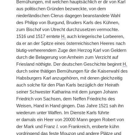
Bemühungen, mit welchen hauptsächlich er dir von Karl
aus politischen Gründen bezweckte, von dem
niederländischen Clerus dagegen beanstandete Wahl
des Philipp von Burgund, Bruders Karls des Kühnen,
zum Bischof von Utrecht durchzusetzen vermochte.
1516 und 1517 erntete
H.
auch kriegerische Lorbeeren,
da er an der Spitze eines österreichischen Heeres nach
blutig-verheerendem Zuge den Herzog Karl von Geldern
durch die Belagerung von Arnheim zum Verzicht auf
Friesland nöthigte. Der deutschen Geschichte beginnt
H.
durch seine thätigen Bemühungen für die Kaiserwahl des
Habsburgers Karl anzugehören, mit denen gleichzeitig
auch solche für den Plan Karls bezüglich der Heirath
seiner Schwester Katharina mit dem jungen Johann
Friedrich von Sachsen, dem Neffen Friedrichs des
Weisen, Hand in Hand gingen. Das Jahre 1521 sah ihn
wiederum unter Waffen. Im Dienste Karls führte
er
|
damals ein Heer von 20000 Mann gegen Robert von
der Mark und Franz
I.
von Frankreich, eroberte kühn
vordringend das feste Mouzon und andere Plätze und